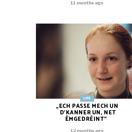
11 months ago
LIFE
„ECH PASSE MECH UN
D’KANNER UN, NET
ËMGEDRÉINT“
12 months ago