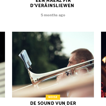
EEN HÄERZ FIR
D‘VERÄINSLIEWEN
5 months ago
NOISE
DE SOUND VUN DER