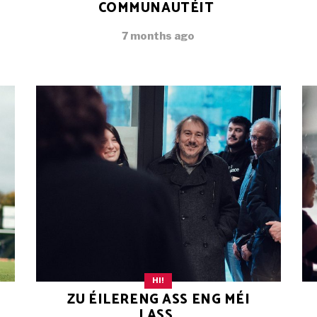
COMMUNAUTÉIT
7 months ago
HI!
ZU ÉILERENG ASS ENG MÉI
LASS