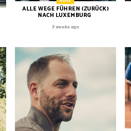
NOISE
ALLE WEGE FÜHREN (ZURÜCK)
NACH LUXEMBURG
3 weeks ago