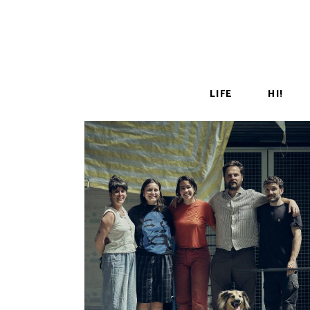
LIFE
HI!