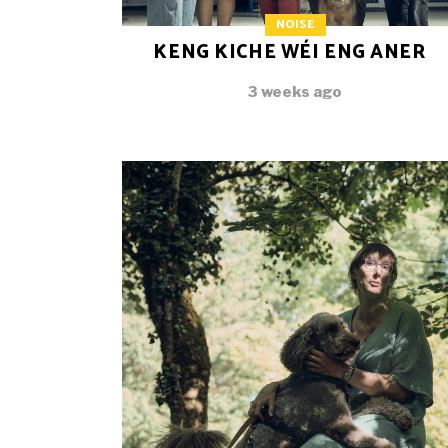
NOISE
KENG KICHE WÉI ENG ANER
3 weeks ago