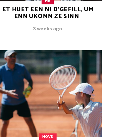
HI!
ET HUET EEN NI D’GEFILL, UM
ENN UKOMM ZE SINN
3 weeks ago
MOVE