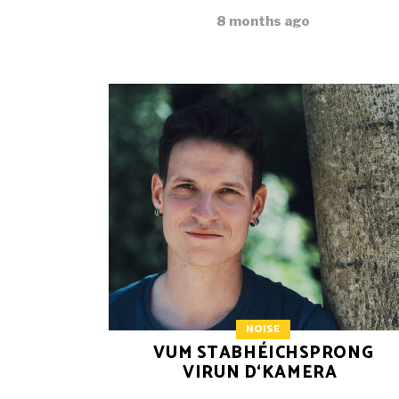
8 months ago
NOISE
VUM STABHÉICHSPRONG
VIRUN D‘KAMERA