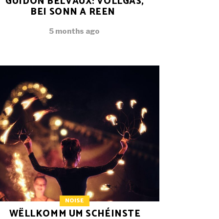
GUIDON BELVAUX: VOLLGAS,
BEI SONN A REEN
5 months ago
NOISE
WËLLKOMM UM SCHÉINSTE