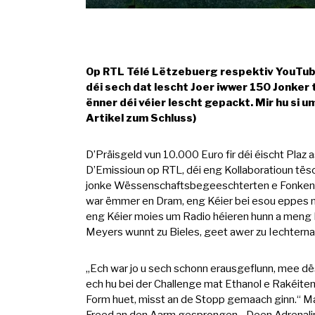
Op RTL Télé Lëtzebuerg respektiv YouTube 
déi sech dat lescht Joer iwwer 150 Jonker
ënner déi véier lescht gepackt. Mir hu si 
Artikel zum Schluss)
D’Präisgeld vun 10.000 Euro fir déi éischt Plaz
D’Emissioun op RTL, déi eng Kollaboratioun tës
jonke Wëssenschaftsbegeeschterten e Fonken aus
war ëmmer en Dram, eng Kéier bei esou eppes ma
eng Kéier moies um Radio héieren hunn a meng 
Meyers wunnt zu Bieles, geet awer zu Iechternac
„Ech war jo u sech schonn erausgeflunn, mee d
ech hu bei der Challenge mat Ethanol e Rakéite
Form huet, misst an de Stopp gemaach ginn.“ M