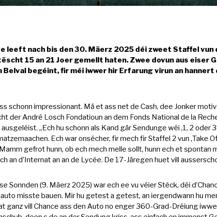
leeft nach bis den 30. Mäerz 2025 déi zweet Staffel vun d
 tëscht 15 an 21 Joer gemellt haten. Zwee dovun aus eiser 
um Belval begéint, fir méi iwwer hir Erfarung virun an hann
 ass schonn impressionant. Mä et ass net de Cash, dee Jonker moti
cht der André Losch Fondatioun an dem Fonds National de la Reche
geléist. „Ech hu schonn als Kand gär Sendunge wéi ‚1, 2 oder 3‘ 
tzemaachen. Ech war onsécher, fir mech fir Staffel 2 vun ‚Take 
Mamm gefrot hunn, ob ech mech melle sollt, hunn ech et spontan
h an d’Internat an an de Lycée. De 17-Järegen huet vill aussersch
ëse Sonnden (9. Mäerz 2025) war ech ee vu véier Stéck, déi d’Ch
nauto misste bauen. Mir hu getest a getest, an iergendwann hu m
at ganz vill Chance ass den Auto no enger 360-Grad-Dréiung iww