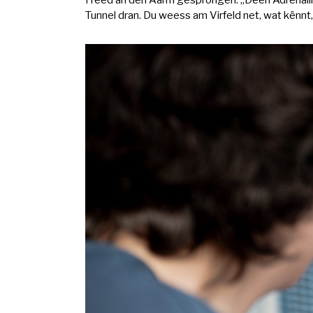
Freed an den Aarm gesprongen. „Deen Adrenalins
Tunnel dran. Du weess am Virfeld net, wat kënnt