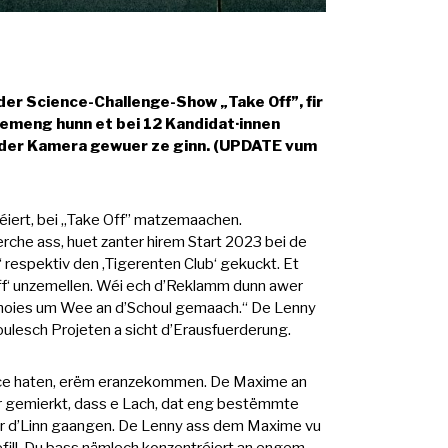
er Science-Challenge-Show „Take Off”, fir
Gemeng hunn et bei 12 Kandidat·innen
ert der Kamera gewuer ze ginn. (UPDATE vum
véiert, bei „Take Off” matzemaachen.
rche ass, huet zanter hirem Start 2023 bei de
respektiv den ‚Tigerenten Club‘ gekuckt. Et
Off‘ unzemellen. Wéi ech d’Reklamm dunn awer
 moies um Wee an d’Schoul gemaach.“ De Lenny
oulesch Projeten a sicht d’Erausfuerderung.
ance haten, erëm eranzekommen. De Maxime an
er gemierkt, dass e Lach, dat eng bestëmmte
er d’Linn gaangen. De Lenny ass dem Maxime vu