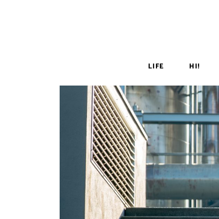
LIFE
HI!