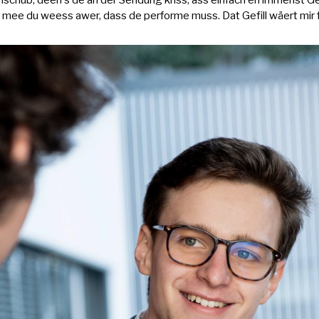
chub, deen s de an der Sendung kriss, ass einfach en immenst Ge
, mee du weess awer, dass de performe muss. Dat Gefill wäert mir