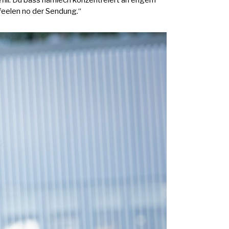
fill. Du bass nämlech konzentréiert an engem
 feelen no der Sendung.“