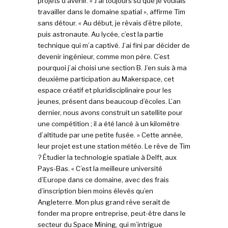
projets d’avenir. « J’ai toujours su que je voulais
travailler dans le domaine spatial », affirme Tim
sans détour. « Au début, je rêvais d’être pilote,
puis astronaute. Au lycée, c’est la partie
technique qui m’a captivé. J’ai fini par décider de
devenir ingénieur, comme mon père. C’est
pourquoi j’ai choisi une section B. J’en suis à ma
deuxième participation au Makerspace, cet
espace créatif et pluridisciplinaire pour les
jeunes, présent dans beaucoup d’écoles. L’an
dernier, nous avons construit un satellite pour
une compétition ; il a été lancé à un kilomètre
d’altitude par une petite fusée. » Cette année,
leur projet est une station météo. Le rêve de Tim
? Étudier la technologie spatiale à Delft, aux
Pays-Bas. « C’est la meilleure université
d’Europe dans ce domaine, avec des frais
d’inscription bien moins élevés qu’en
Angleterre. Mon plus grand rêve serait de
fonder ma propre entreprise, peut-être dans le
secteur du Space Mining, qui m’intrigue