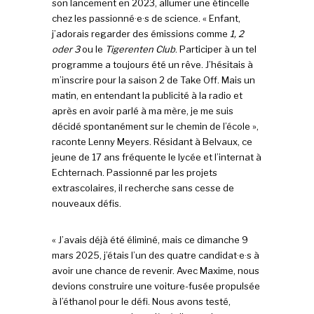
son lancement en 2023, allumer une étincelle
chez les passionné·e·s de science. « Enfant,
j’adorais regarder des émissions comme
1, 2
oder 3
ou le
Tigerenten Club
. Participer à un tel
programme a toujours été un rêve. J’hésitais à
m’inscrire pour la saison 2 de Take Off. Mais un
matin, en entendant la publicité à la radio et
après en avoir parlé à ma mère, je me suis
décidé spontanément sur le chemin de l’école »,
raconte Lenny Meyers. Résidant à Belvaux, ce
jeune de 17 ans fréquente le lycée et l’internat à
Echternach. Passionné par les projets
extrascolaires, il recherche sans cesse de
nouveaux défis.
« J’avais déjà été éliminé, mais ce dimanche 9
mars 2025, j’étais l’un des quatre candidat·e·s à
avoir une chance de revenir. Avec Maxime, nous
devions construire une voiture-fusée propulsée
à l’éthanol pour le défi. Nous avons testé,