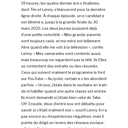
19 heures, les quatre dernier·ère·s finalistes,
dont Tim et Lenny, s’élanceront pour la dernière
ligne droite. À chaque épisode, un·e candidat·e
est éliminé·e, jusqu’à la grande finale du 30
mars 2025. Les deux jeunes jouissent déjà
d’une petite notoriété. « Mes grands-parents
sont toujours ravis, et ma mère est tellement
fière quand elle me voit à la télévision », confie
Lenny. « Mes camarades sont contents aussi,
mais beaucoup ne regardent pas la télé. Ils·Elles
se contentent des extraits ou des résumés.
Ceux qui suivent vraiment le programme le font
sur YouTube. » Au lycée, certain·e·s les abordent
parfois. « Un jour, j’étais dans le vestiaire en train
de m’habiller quand une autre classe est entrée.
Ils m’ont demandé si j’étais bien celui de Take
Off. Ensuite, deux d’entre eux ont débattu pour
savoir si c’était vraiment moi », sourit Lenny. Il n’a
pas encore eu d’expériences négatives, mais il
pointe du doigt un revers des réseaux sociaux :