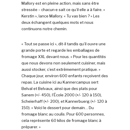
Mallory est en pleine action, mais sans être
stressée – chacun·e sait ce qu’il·elle a à faire. «
Kerstin », lance Mallory. « Tu vas bien ? » Les
deux échangent quelques mots et nous
continuons notre chemin.
« Tout se passe ici », dit-il tandis qu’il ouvre une
grande porte et regarde les emballages de
fromage XXL devant nous. « Pour les quantités
que nous devons non seulement cuisiner, mais
aussi stocker, c’est extrêmement pratique. »
Chaque jour, environ 600 enfants reçoivent des
repas. La cuisine ici au Kannercampus sert
Belval et Belvaux, ainsi que des plats pour
Sanem (+/- 450), l’École 2000 (+/- 120 à 150),
Scheierhaff (+/- 200), et Kannerbuerg (+/- 120 à
150). « Voici le dessert pour demain… Du
fromage blanc au coulis. Pour 600 personnes,
cela représente 60 kilos de fromage blanc à
préparer. »