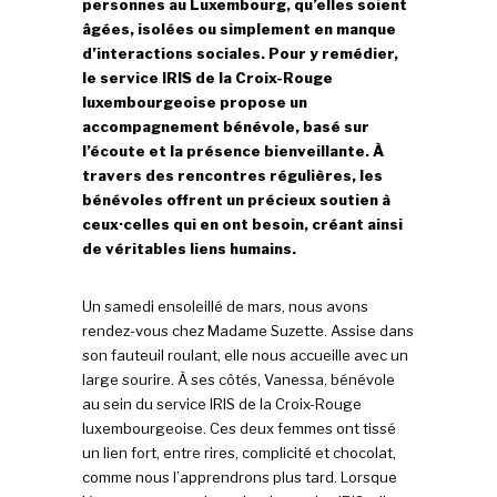
personnes au Luxembourg, qu’elles soient
âgées, isolées ou simplement en manque
d’interactions sociales. Pour y remédier,
le service IRIS de la Croix-Rouge
luxembourgeoise propose un
accompagnement bénévole, basé sur
l’écoute et la présence bienveillante. À
travers des rencontres régulières, les
bénévoles offrent un précieux soutien à
ceux·celles qui en ont besoin, créant ainsi
de véritables liens humains.
Un samedi ensoleillé de mars, nous avons
rendez-vous chez Madame Suzette. Assise dans
son fauteuil roulant, elle nous accueille avec un
large sourire. À ses côtés, Vanessa, bénévole
au sein du service IRIS de la Croix-Rouge
luxembourgeoise. Ces deux femmes ont tissé
un lien fort, entre rires, complicité et chocolat,
comme nous l’apprendrons plus tard. Lorsque