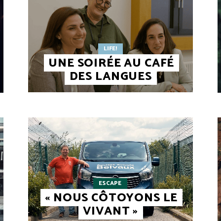
LIFE!
UNE SOIRÉE AU CAFÉ
DES LANGUES
ESCAPE
« NOUS CÔTOYONS LE
VIVANT »