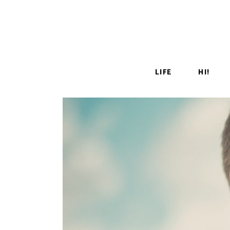
LIFE
HI!