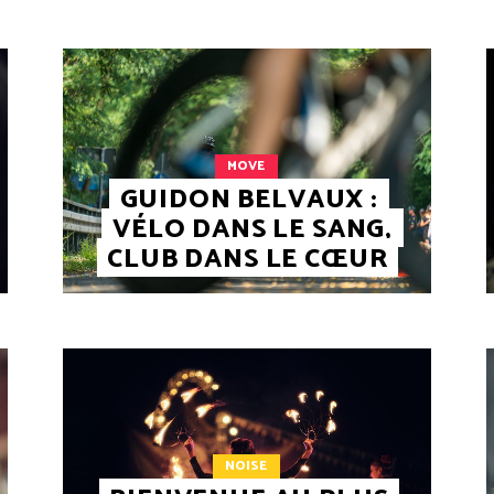
MOVE
GUIDON BELVAUX :
VÉLO DANS LE SANG,
CLUB DANS LE CŒUR
NOISE