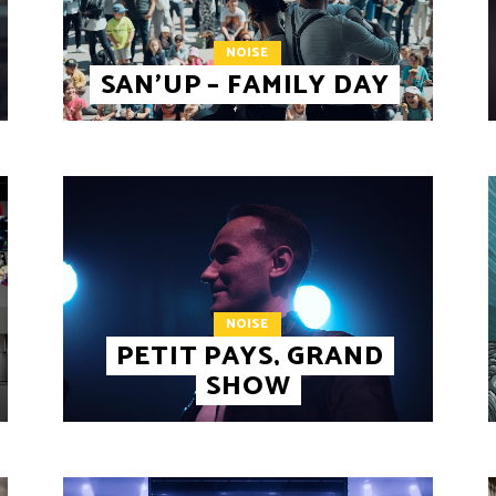
NOISE
SAN’UP – FAMILY DAY
NOISE
PETIT PAYS, GRAND
SHOW