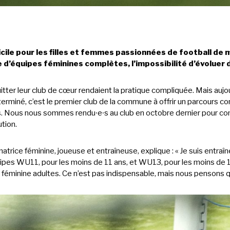
ifficile pour les filles et femmes passionnées de football de
 d’équipes féminines complètes, l’impossibilité d’évoluer
tter leur club de cœur rendaient la pratique compliquée. Mais aujou
erminé, c’est le premier club de la commune à offrir un parcours 
s. Nous nous sommes rendu∙e∙s au club en octobre dernier pour com
ution.
atrice féminine, joueuse et entraîneuse, explique : « Je suis entraî
ipes WU11, pour les moins de 11 ans, et WU13, pour les moins de
pe féminine adultes. Ce n’est pas indispensable, mais nous pensons q