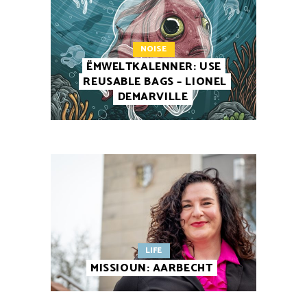
NOISE
ËMWELTKALENNER: USE
REUSABLE BAGS – LIONEL
DEMARVILLE
LIFE
MISSIOUN: AARBECHT