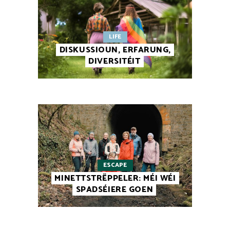
LIFE
DISKUSSIOUN, ERFARUNG,
DIVERSITÉIT
ESCAPE
MINETTSTRËPPELER: MÉI WÉI
SPADSÉIERE GOEN