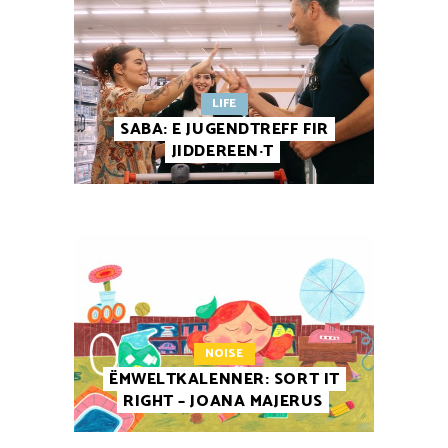
LIFE
SABA: E JUGENDTREFF FIR
JIDDEREEN·T
NOISE
ËMWELTKALENNER: SORT IT
RIGHT – JOANA MAJERUS