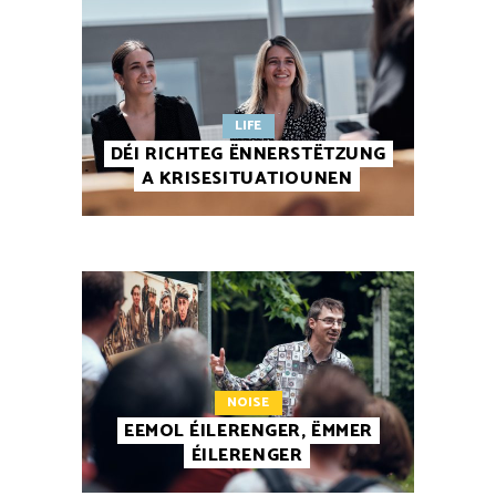
LIFE
DÉI RICHTEG ËNNERSTËTZUNG
A KRISESITUATIOUNEN
NOISE
EEMOL ÉILERENGER, ËMMER
ÉILERENGER