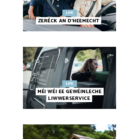
LIFE
ZERÉCK AN D’HEEMECHT
LIFE
MÉI WÉI EE GEWÉINLECHE
LIWWERSERVICE