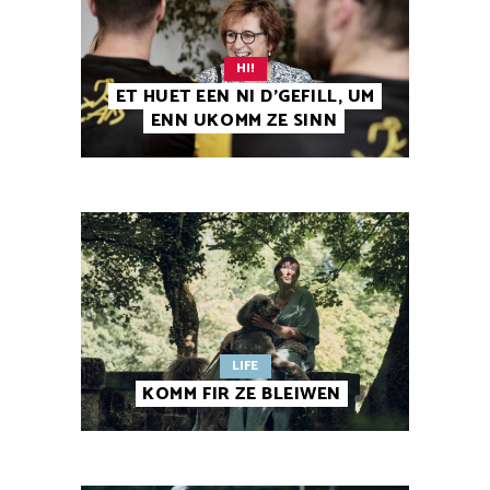
HI!
ET HUET EEN NI D’GEFILL, UM
ENN UKOMM ZE SINN
LIFE
KOMM FIR ZE BLEIWEN