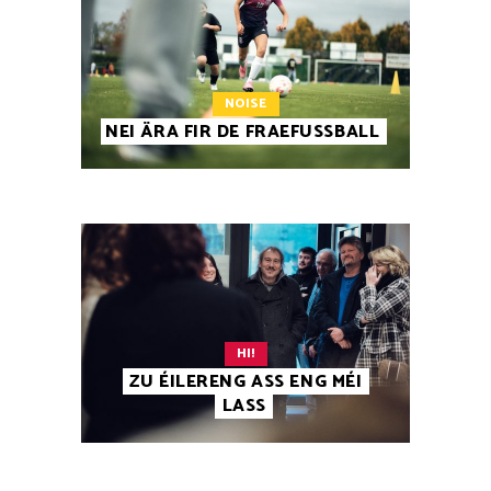
NOISE
NEI ÄRA FIR DE FRAEFUSSBALL
HI!
ZU ÉILERENG ASS ENG MÉI
LASS