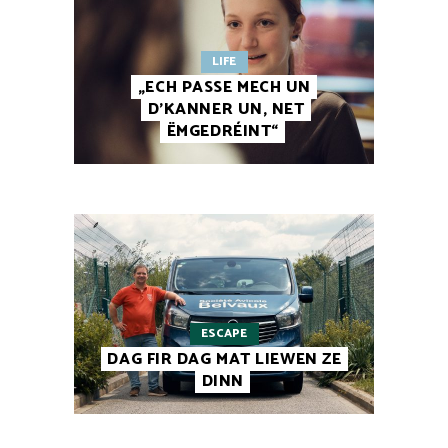
LIFE
„ECH PASSE MECH UN
D’KANNER UN, NET
ËMGEDRÉINT“
ESCAPE
DAG FIR DAG MAT LIEWEN ZE
DINN