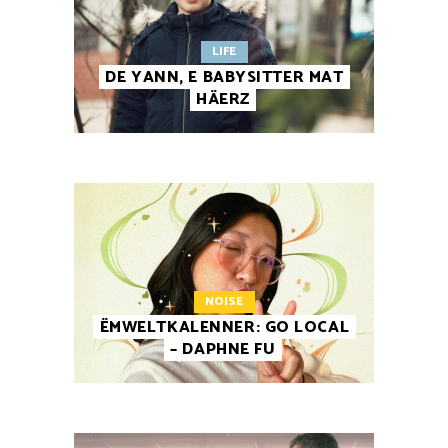
LIFE
DE YANN, E BABYSITTER MAT
HÄERZ
NOISE
ËMWELTKALENNER: GO LOCAL
– DAPHNE FU