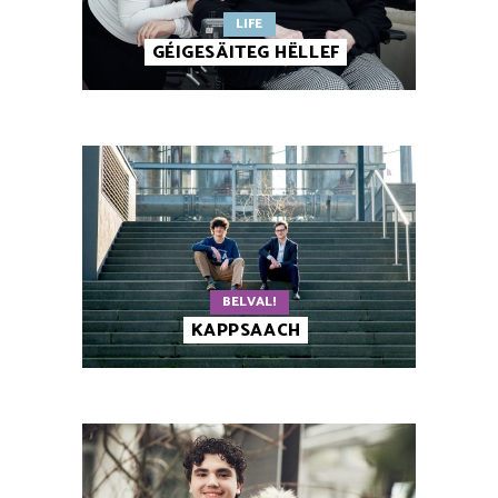
LIFE
GÉIGESÄITEG HËLLEF
BELVAL!
KAPPSAACH