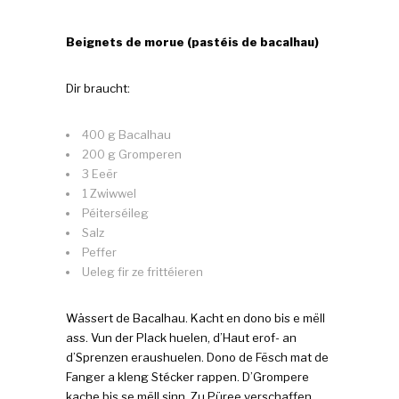
Beignets de morue (pastéis de bacalhau)
Dir braucht:
400 g Bacalhau
200 g Gromperen
3 Eeër
1 Zwiwwel
Péiterséileg
Salz
Peffer
Ueleg fir ze frittéieren
Wässert de Bacalhau. Kacht en dono bis e mëll
ass. Vun der Plack huelen, d’Haut erof- an
d’Sprenzen eraushuelen. Dono de Fësch mat de
Fanger a kleng Stécker rappen. D’Grompere
kache bis se mëll sinn. Zu Püree verschaffen.