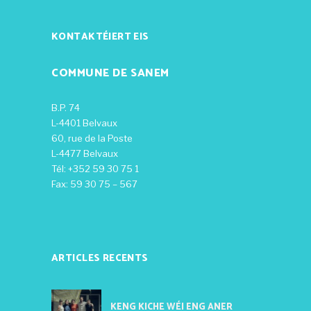
KONTAKTÉIERT EIS
COMMUNE DE SANEM
B.P. 74
L-4401 Belvaux
60, rue de la Poste
L-4477 Belvaux
Tél: +352 59 30 75 1
Fax: 59 30 75 – 567
ARTICLES RECENTS
KENG KICHE WÉI ENG ANER