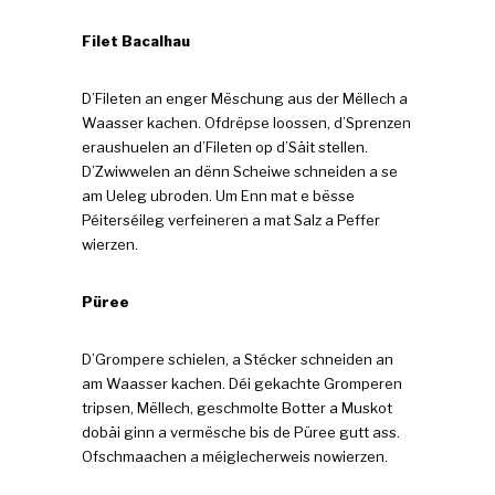
Filet Bacalhau
D’Fileten an enger Mëschung aus der Mëllech a
Waasser kachen. Ofdrëpse loossen, d’Sprenzen
eraushuelen an d’Fileten op d’Säit stellen.
D’Zwiwwelen an dënn Scheiwe schneiden a se
am Ueleg ubroden. Um Enn mat e bësse
Péiterséileg verfeineren a mat Salz a Peffer
wierzen.
Püree
D’Grompere schielen, a Stécker schneiden an
am Waasser kachen. Déi gekachte Gromperen
tripsen, Mëllech, geschmolte Botter a Muskot
dobäi ginn a vermësche bis de Püree gutt ass.
Ofschmaachen a méiglecherweis nowierzen.