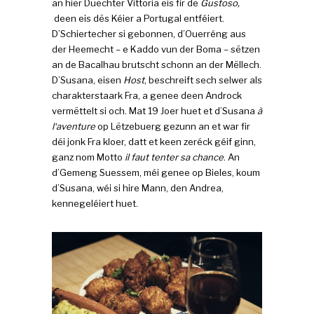
an hier Duechter Vittoria eis fir de
Gustoso,
deen eis dës Kéier a Portugal entféiert.
D’Schiertecher si gebonnen, d’Ouerréng aus
der Heemecht – e Kaddo vun der Boma – sëtzen
an de Bacalhau brutscht schonn an der Mëllech.
D’Susana, eisen
Host
, beschreift sech selwer als
charakterstaark Fra, a genee deen Androck
vermëttelt si och. Mat 19 Joer huet et d’Susana
à
l‘aventure
op Lëtzebuerg gezunn an et war fir
déi jonk Fra kloer, datt et keen zeréck géif ginn,
ganz nom Motto
il faut tenter sa chance
. An
d’Gemeng Suessem, méi genee op Bieles, koum
d’Susana, wéi si hire Mann, den Andrea,
kennegeléiert huet.