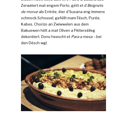
Zerwéiert mat engem Porto, gëtt et d’
Beignets
de morue
als Entrée, éier d’Susana eng immens
schmock Schossel, gefëllt mam Fësch, Purée,
Kabes, Chorizo an Zwiwwelen aus dem
Bakuewen hëlt a mat Oliven a Péiterséileg
dekoréiert. Dono heescht et
Para a mesa –
bei
den Dësch wgl.