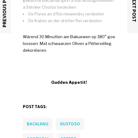
PREVIOUS POST
NEXT POST
gekachte Bacalhau ginn a mat Broutgrimmelen
a Stécker Chorizo bedecken
De Püree an d’Rei niewendru verdeelen
De Kabes an der drëtter Rei verdeelen
Wärend 30 Minutten am Bakuewen op 180° goe
loossen. Mat schwaarzen Oliven a Péiterséileg
dekoréieren.
Gudden Appetit!
POST TAGS:
BACALHAU
GUSTOSO