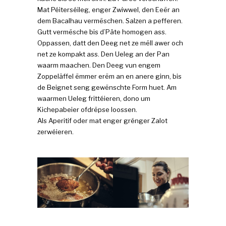
Mat Péiterséileg, enger Zwiwwel, den Eeër an
dem Bacalhau vermëschen. Salzen a pefferen.
Gutt vermësche bis d’Pâte homogen ass.
Oppassen, datt den Deeg net ze mëll awer och
net ze kompakt ass. Den Ueleg an der Pan
waarm maachen. Den Deeg vun engem
Zoppeläffel ëmmer erëm an en anere ginn, bis
de Beignet seng gewënschte Form huet. Am
waarmen Ueleg frittéieren, dono um
Kichepabeier ofdrëpse loossen.
Als Aperitif oder mat enger grénger Zalot
zerwéieren.