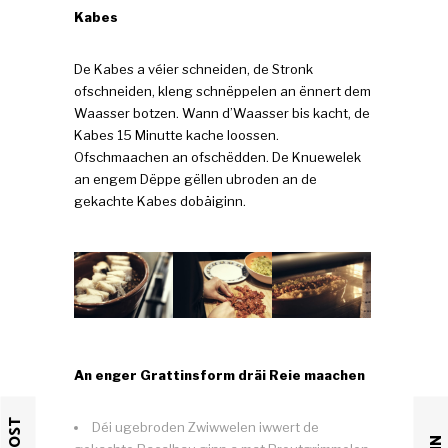
Kabes
De Kabes a véier schneiden, de Stronk
ofschneiden, kleng schnëppelen an ënnert dem
Waasser botzen. Wann d’Waasser bis kacht, de
Kabes 15 Minutte kache loossen.
Ofschmaachen an ofschëdden. De Knuewelek
an engem Dëppe gëllen ubroden an de
gekachte Kabes dobäiginn.
An enger Grattinsform dräi Reie maachen
Déi ugebroden Zwiwwelen iwwert de