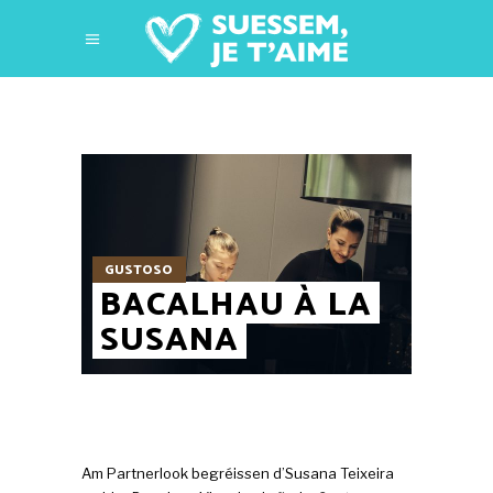
GUSTOSO
BACALHAU À LA
SUSANA
Am Partnerlook begréissen d’Susana Teixeira