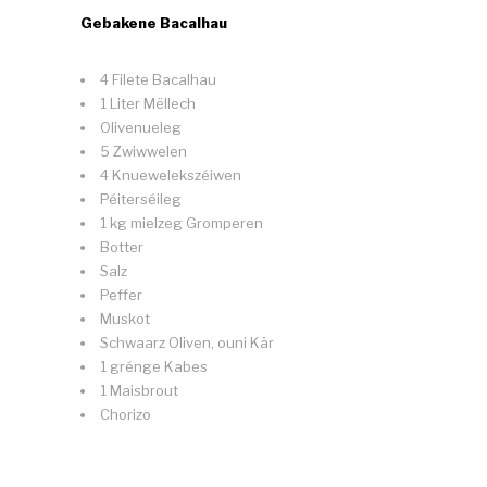
Gebakene Bacalhau
4 Filete Bacalhau
1 Liter Mëllech
Olivenueleg
5 Zwiwwelen
4 Knuewelekszéiwen
Péiterséileg
1 kg mielzeg Gromperen
Botter
Salz
Peffer
Muskot
Schwaarz Oliven, ouni Kär
1 grénge Kabes
1 Maisbrout
Chorizo