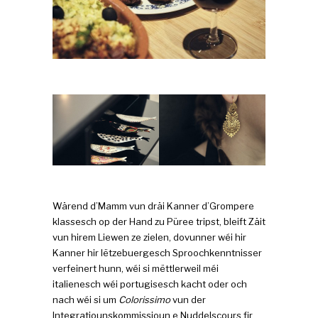
Wärend d’Mamm vun dräi Kanner d’Grompere
klassesch op der Hand zu Püree tripst, bleift Zäit
vun hirem Liewen ze zielen, dovunner wéi hir
Kanner hir lëtzebuergesch Sproochkenntnisser
verfeinert hunn, wéi si mëttlerweil méi
italienesch wéi portugisesch kacht oder och
nach wéi si um
Colorissimo
vun der
Integratiounskommissioun e Nuddelscours fir