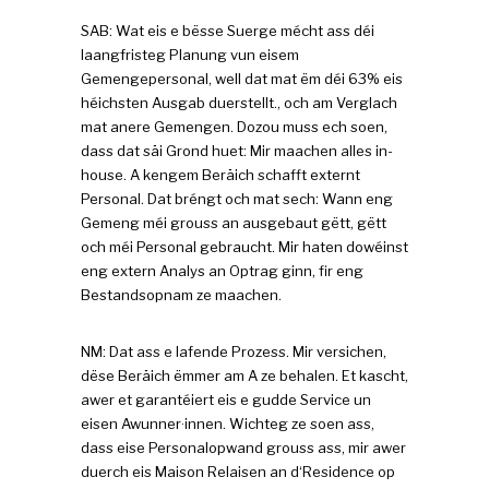
SAB: Wat eis e bësse Suerge mécht ass déi
laangfristeg Planung vun eisem
Gemengepersonal, well dat mat ëm déi 63% eis
héichsten Ausgab duerstellt., och am Verglach
mat anere Gemengen. Dozou muss ech soen,
dass dat säi Grond huet: Mir maachen alles in-
house. A kengem Beräich schafft externt
Personal. Dat bréngt och mat sech: Wann eng
Gemeng méi grouss an ausgebaut gëtt, gëtt
och méi Personal gebraucht. Mir haten dowéinst
eng extern Analys an Optrag ginn, fir eng
Bestandsopnam ze maachen.
NM: Dat ass e lafende Prozess. Mir versichen,
dëse Beräich ëmmer am A ze behalen. Et kascht,
awer et garantéiert eis e gudde Service un
eisen Awunner·innen. Wichteg ze soen ass,
dass eise Personalopwand grouss ass, mir awer
duerch eis Maison Relaisen an d‘Residence op