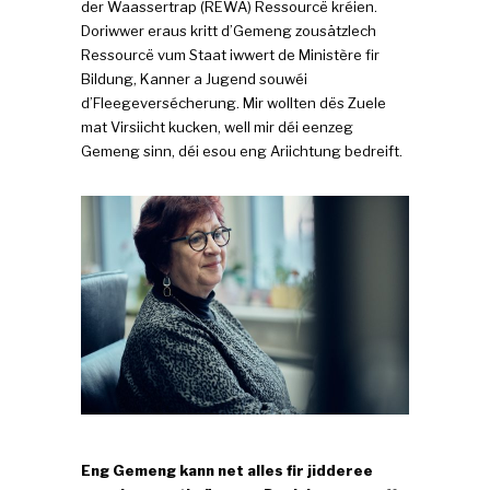
der Waassertrap (REWA) Ressourcë kréien.
Doriwwer eraus kritt d’Gemeng zousätzlech
Ressourcë vum Staat iwwert de Ministère fir
Bildung, Kanner a Jugend souwéi
d’Fleegeversécherung. Mir wollten dës Zuele
mat Virsiicht kucken, well mir déi eenzeg
Gemeng sinn, déi esou eng Ariichtung bedreift.
Eng Gemeng kann net alles fir jidderee