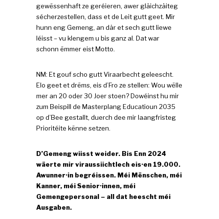
gewëssenhaft ze geréieren, awer gläichzäiteg
sécherzestellen, dass et de Leit gutt geet. Mir
hunn eng Gemeng, an där et sech gutt liewe
léisst – vu klengem u bis ganz al. Dat war
schonn ëmmer eist Motto.
NM: Et gouf scho gutt Viraarbecht geleescht.
Elo geet et drëms, eis d’Fro ze stellen: Wou wëlle
mer an 20 oder 30 Joer stoen? Dowéinst hu mir
zum Beispill de Masterplang Educatioun 2035
op d’Bee gestallt, duerch dee mir laangfristeg
Prioritéite kënne setzen.
D’Gemeng wiisst weider. Bis Enn 2024
wäerte mir viraussiichtlech eis·en 19.000.
Awunner·in begréissen. Méi Mënschen, méi
Kanner, méi Senior·innen, méi
Gemengepersonal – all dat heescht méi
Ausgaben.