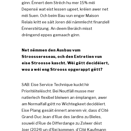
ginn. Ënnert dem Stréch hu mer 15% méi
Depensë wat eist Iessen ugeet, kréien awer net
méi Suen. Och beim Bau vun enger Maison
Relais kritt ee säit Joren déi nämmlecht finanziell
Ënnerstëtzung. An deem Beräich misst
dréngend eppes gemaach ginn.
Net nëmmen den Ausbau vum
Stroossereseau, och den Entretien vun
eise Stroosse kascht. Wéi gëtt decidéiert,
wou a wéi eng Strooss opgerappt gëtt?
SAB: Eise Service Technique kuckt hir
Prioritéitelëscht. Bei Noutfäll musse mer
natierlech flexibel bleiwen an ëmplangen, awer
am Normalfall gëtt no Wichtegkeet decidéiert.
Eise Plang gesäit ënnert anerem vir, dass d’Cité
Grand-Duc Jean d’Rue des Jardins zu Bieles,
souwéi d’Rue de Differdange zu Zolwer dëst
Joer (2024) un d’Rei kommen, d’Cité Kaufmann