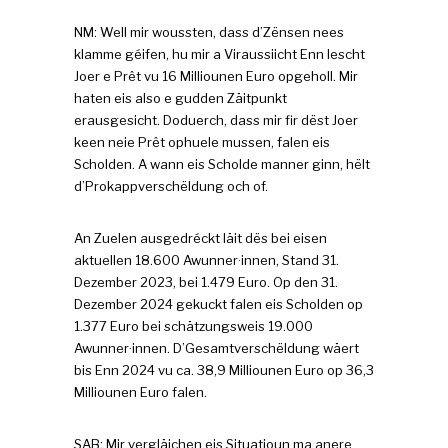
NM: Well mir woussten, dass d’Zënsen nees
klamme géifen, hu mir a Viraussiicht Enn lescht
Joer e Prêt vu 16 Milliounen Euro opgeholl. Mir
haten eis also e gudden Zäitpunkt
erausgesicht. Doduerch, dass mir fir dëst Joer
keen neie Prêt ophuele mussen, falen eis
Scholden. A wann eis Scholde manner ginn, hëlt
d’Prokappverschëldung och of.
An Zuelen ausgedréckt läit dës bei eisen
aktuellen 18.600 Awunner·innen, Stand 31.
Dezember 2023, bei 1.479 Euro. Op den 31.
Dezember 2024 gekuckt falen eis Scholden op
1.377 Euro bei schätzungsweis 19.000
Awunner·innen. D’Gesamtverschëldung wäert
bis Enn 2024 vu ca. 38,9 Milliounen Euro op 36,3
Milliounen Euro falen.
SAB: Mir vergläichen eis Situatioun ma anere