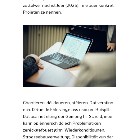
zu Zolwer nächst Joer (2025), fir e puer konkret
Projeten ze nennen.
Chantieren, déi daueren, stéieren. Dat verstinn
ech. D’Rue de Ehlerange ass esou ee Beispill.
Dat ass net eleng der Gemeng hir Schold, mee
kann op ënnerschiddlech Problematiken
zeréckgefouert ginn: Wiederkonditiounen,
Stroossebauverwaltung, Disponibilitéit vun der