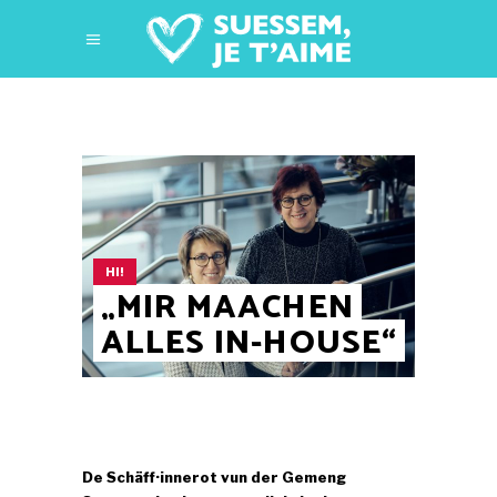
HI!
„MIR MAACHEN
ALLES IN-HOUSE“
De Schäff·innerot vun der Gemeng