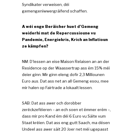
Syndikater verweisen, déi
gemengeniwwergräifend schaffen.
A wéi enge Beräicher huet d’Gemeng
weiderhi mat de Repercussioune vu
Pandemie, Energiekris, Krich an Inflatioun
ze kämpfen?
NM: D’Iessen an eise Maison Relaisen an an der
Residence op der Waassertrap ass ëm 15% méi
deier ginn. Mir ginn eleng dofir 2,3 Milliounen
Euro aus. Dat ass net an all Gemeng esou, mee
mir halen op Fairtrade a lokaalt Iessen.
SAB: Dat ass awer och dorobber
zeréckzeféieren – an ech soen et ëmmer erëm –,
dass mir pro Kand ëm déi 6 Euro vu Säite vum
Staat kréien. Dat ass eng gutt Saach, ma dësen
Undeel ass awer säit 20 Joer net méi ugepasst