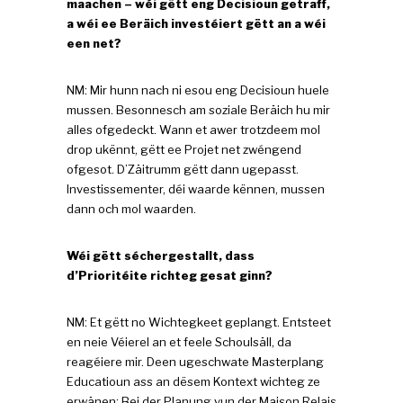
maachen – wéi gëtt eng Decisioun getraff,
a wéi ee Beräich investéiert gëtt an a wéi
een net?
NM: Mir hunn nach ni esou eng Decisioun huele
mussen. Besonnesch am soziale Beräich hu mir
alles ofgedeckt. Wann et awer trotzdeem mol
drop ukënnt, gëtt ee Projet net zwéngend
ofgesot. D’Zäitrumm gëtt dann ugepasst.
Investissementer, déi waarde kënnen, mussen
dann och mol waarden.
Wéi gëtt séchergestallt, dass
d’Prioritéite richteg gesat ginn?
NM: Et gëtt no Wichtegkeet geplangt. Entsteet
en neie Véierel an et feele Schoulsäll, da
reagéiere mir. Deen ugeschwate Masterplang
Educatioun ass an dësem Kontext wichteg ze
erwänen: Bei der Planung vun der Maison Relais