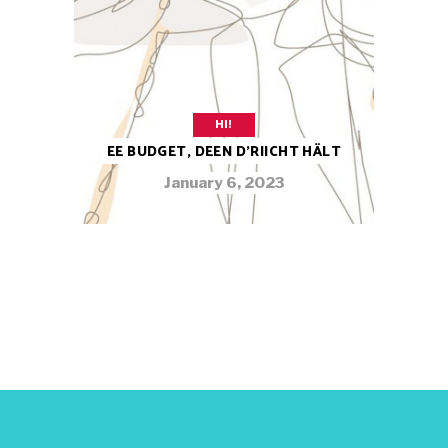
HI!
EE BUDGET, DEEN D’RIICHT HÄLT
January 6, 2023