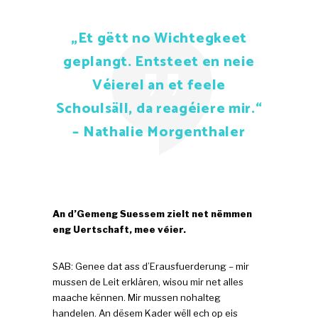
„Et gëtt no Wichtegkeet
geplangt. Entsteet en neie
Véierel an et feele
Schoulsäll, da reagéiere mir.“
– Nathalie Morgenthaler
An d’Gemeng Suessem zielt net nëmmen
eng Uertschaft, mee véier.
SAB: Genee dat ass d’Erausfuerderung – mir
mussen de Leit erklären, wisou mir net alles
maache kënnen. Mir mussen nohalteg
handelen. An dësem Kader wëll ech op eis