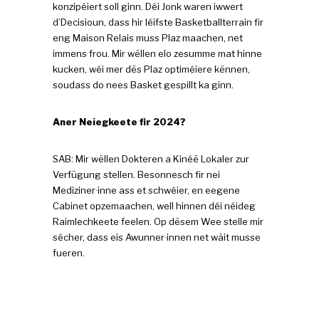
konzipéiert soll ginn. Déi Jonk waren iwwert
d’Decisioun, dass hir léifste Basketballterrain fir
eng Maison Relais muss Plaz maachen, net
immens frou. Mir wëllen elo zesumme mat hinne
kucken, wéi mer dës Plaz optiméiere kënnen,
soudass do nees Basket gespillt ka ginn.
Aner Neiegkeete fir 2024?
SAB: Mir wëllen Dokteren a Kinéë Lokaler zur
Verfügung stellen. Besonnesch fir nei
Mediziner·inne ass et schwéier, en eegene
Cabinet opzemaachen, well hinnen déi néideg
Raimlechkeete feelen. Op dësem Wee stelle mir
sécher, dass eis Awunner·innen net wäit musse
fueren.