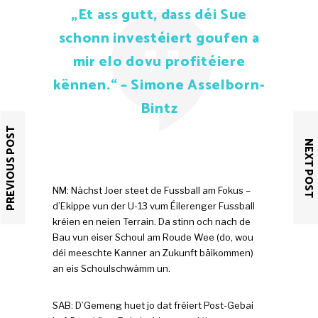
„Et ass gutt, dass déi Sue
schonn investéiert goufen a
mir elo dovu profitéiere
kënnen.“ – Simone Asselborn-
Bintz
PREVIOUS POST
NEXT POST
NM: Nächst Joer steet de Fussball am Fokus –
d’Ekippe vun der U-13 vum Éilerenger Fussball
kréien en neien Terrain. Da stinn och nach de
Bau vun eiser Schoul am Roude Wee (do, wou
déi meeschte Kanner an Zukunft bäikommen)
an eis Schoulschwämm un.
SAB: D’Gemeng huet jo dat fréiert Post-Gebai