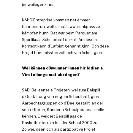
jeeweileger Firma, …
NM: D’Entreprisë kommen net ëmmer
hannendrun, well si mat Liwwerenkpäss ze
kämpfen hunn. Dat war beim Parquet am
Sportikuss Scheierhaff de Fall. An dësem
Kontext kann d’Lafpist genannt ginn. Och dëse
Projet huet missten zäitlech verréckelt ginn.
Wéi kënnen d’Awunner·innen hir Iddien a
Virstellunge mat abréngen?
SAB: Bei eenzele Projeten, wéi zum Beispill
d’Gestaltung vun engem Schoulhaff, ginn
Aarbechtsgruppen op d’Bee gestallt, an déi
sech Elteren, Kanner a Schoulpersonal melle
kënnen. E weidert Beispill ass de
Basketballterrain bei der Schoul 2000 zu
Zolwer, deen och als partizipative Projet