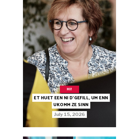
HI!
ET HUET EEN NI D’GEFILL, UM ENN
UKOMM ZE SINN
July 15, 2026