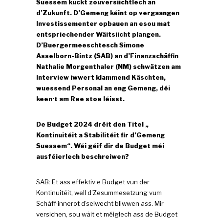
Suessem kuckt zouversiichtlech an
d’Zukunft. D’Gemeng kéint op vergaangen
Investissementer opbauen an esou mat
entspriechender Wäitsiicht plangen.
D’Buergermeeschtesch Simone
Asselborn-Bintz (SAB) an d’Finanzschäffin
Nathalie Morgenthaler (NM) schwätzen am
Interview iwwert klammend Käschten,
wuessend Personal an eng Gemeng, déi
keen·t am Ree stoe léisst.
De Budget 2024 dréit den Titel „
Kontinuitéit a Stabilitéit fir d’Gemeng
Suessem“. Wéi géif dir de Budget méi
ausféierlech beschreiwen?
SAB: Et ass effektiv e Budget vun der
Kontinuitéit, well d’Zesummesetzung vum
Schäff·innerot d’selwecht bliwwen ass. Mir
versichen, sou wäit et méiglech ass de Budget