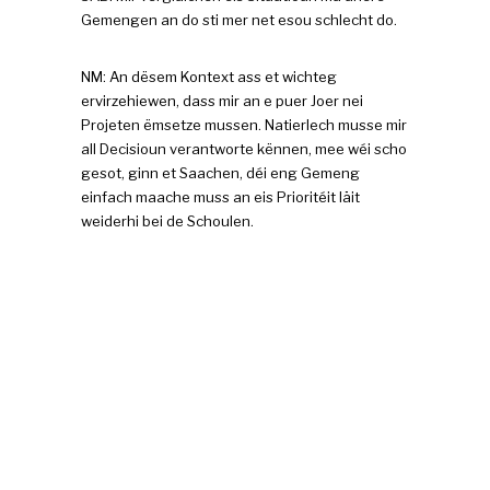
Gemengen an do sti mer net esou schlecht do.
NM: An dësem Kontext ass et wichteg
ervirzehiewen, dass mir an e puer Joer nei
Projeten ëmsetze mussen. Natierlech musse mir
all Decisioun verantworte kënnen, mee wéi scho
gesot, ginn et Saachen, déi eng Gemeng
einfach maache muss an eis Prioritéit läit
weiderhi bei de Schoulen.