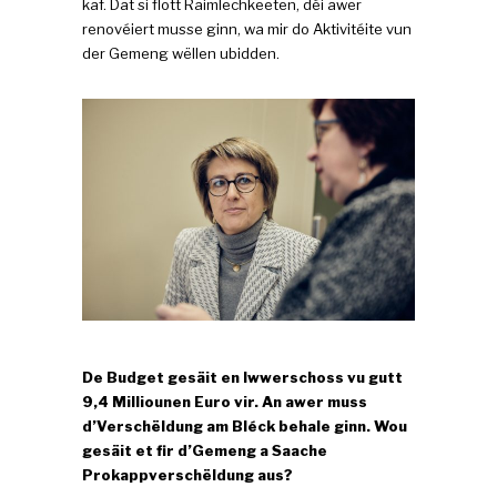
kaf. Dat si flott Raimlechkeeten, déi awer
renovéiert musse ginn, wa mir do Aktivitéite vun
der Gemeng wëllen ubidden.
De Budget gesäit en Iwwerschoss vu gutt
9,4 Milliounen Euro vir. An awer muss
d’Verschëldung am Bléck behale ginn. Wou
gesäit et fir d’Gemeng a Saache
Prokappverschëldung aus?