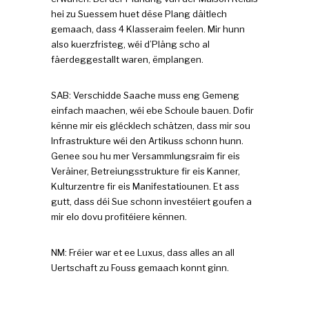
hei zu Suessem huet dëse Plang däitlech
gemaach, dass 4 Klasseraim feelen. Mir hunn
also kuerzfristeg, wéi d’Pläng scho al
fäerdeggestallt waren, ëmplangen.
SAB: Verschidde Saache muss eng Gemeng
einfach maachen, wéi ebe Schoule bauen. Dofir
kënne mir eis glécklech schätzen, dass mir sou
Infrastrukture wéi den Artikuss schonn hunn.
Genee sou hu mer Versammlungsraim fir eis
Veräiner, Betreiungsstrukture fir eis Kanner,
Kulturzentre fir eis Manifestatiounen. Et ass
gutt, dass déi Sue schonn investéiert goufen a
mir elo dovu profitéiere kënnen.
NM: Fréier war et ee Luxus, dass alles an all
Uertschaft zu Fouss gemaach konnt ginn.