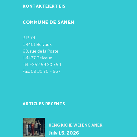
KONTAKTÉIERT EIS
COMMUNE DE SANEM
B.P. 74
L-4401 Belvaux
60, rue de la Poste
L-4477 Belvaux
Tél: +352 59 30 75 1
Fax: 59 30 75 – 567
ARTICLES RECENTS
KENG KICHE WÉI ENG ANER
July 15, 2026