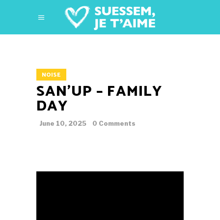
NOISE
SAN’UP – FAMILY
DAY
June 10, 2025
0 Comments