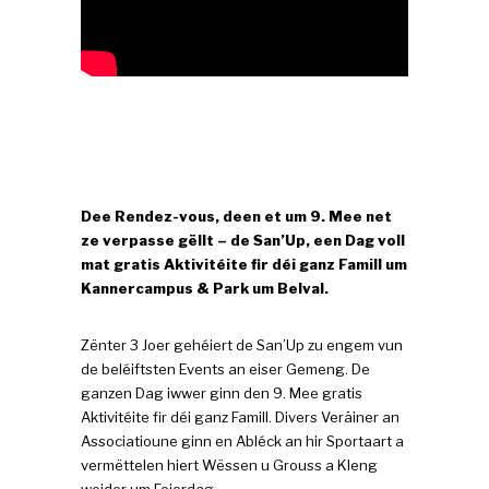
Dee Rendez-vous, deen et um 9. Mee net
ze verpasse gëllt – de San’Up, een Dag voll
mat gratis Aktivitéite fir déi ganz Famill um
Kannercampus & Park um Belval.
Zënter 3 Joer gehéiert de San’Up zu engem vun
de beléiftsten Events an eiser Gemeng. De
ganzen Dag iwwer ginn den 9. Mee gratis
Aktivitéite fir déi ganz Famill. Divers Veräiner an
Associatioune ginn en Abléck an hir Sportaart a
vermëttelen hiert Wëssen u Grouss a Kleng
weider um Feierdag.