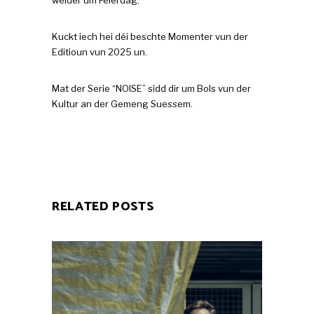
Kuckt iech hei déi beschte Momenter vun der
Editioun vun 2025 un.
Mat der Serie “NOISE” sidd dir um Bols vun der
Kultur an der Gemeng Suessem.
RELATED POSTS