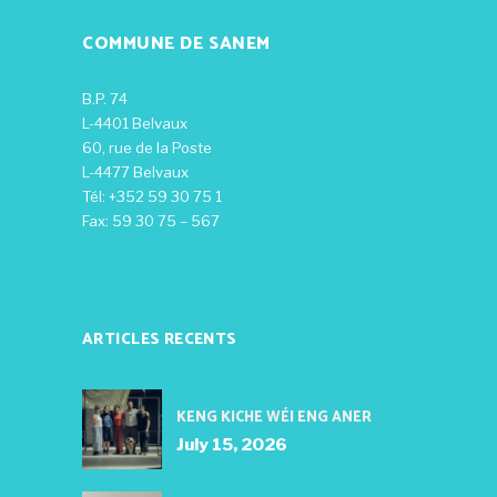
COMMUNE DE SANEM
B.P. 74
L-4401 Belvaux
60, rue de la Poste
L-4477 Belvaux
Tél: +352 59 30 75 1
Fax: 59 30 75 – 567
ARTICLES RECENTS
KENG KICHE WÉI ENG ANER
July 15, 2026