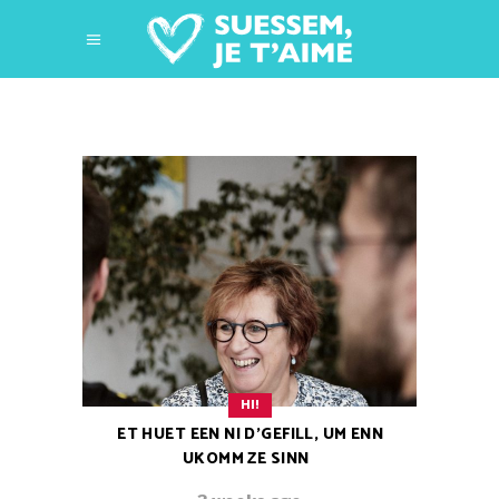
HI!
ET HUET EEN NI D’GEFILL, UM ENN
UKOMM ZE SINN