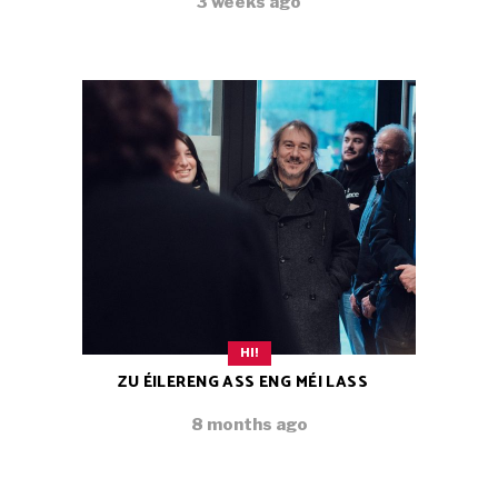
3 weeks ago
HI!
ZU ÉILERENG ASS ENG MÉI LASS
8 months ago