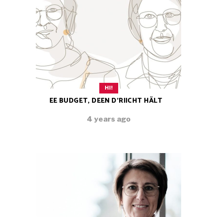
HI!
EE BUDGET, DEEN D’RIICHT HÄLT
4 years ago