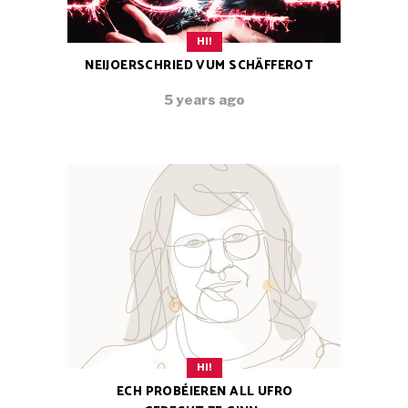
HI!
NEIJOERSCHRIED VUM SCHÄFFEROT
5 years ago
HI!
ECH PROBÉIEREN ALL UFRO