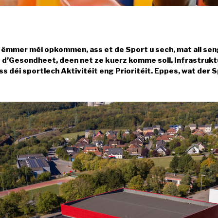
ëmmer méi opkommen, ass et de Sport u sech, mat all sen
 d’Gesondheet, deen net ze kuerz komme soll. Infrastruktu
déi sportlech Aktivitéit eng Prioritéit. Eppes, wat der 