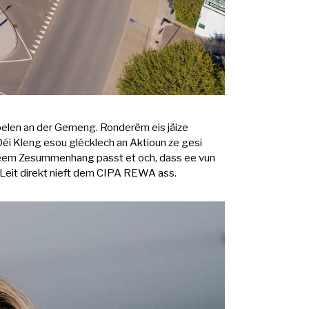
pelen an der Gemeng. Ronderëm eis jäize
Déi Kleng esou glécklech an Aktioun ze gesi
 An deem Zesummenhang passt et och, dass ee vun
 Leit direkt nieft dem CIPA REWA ass.