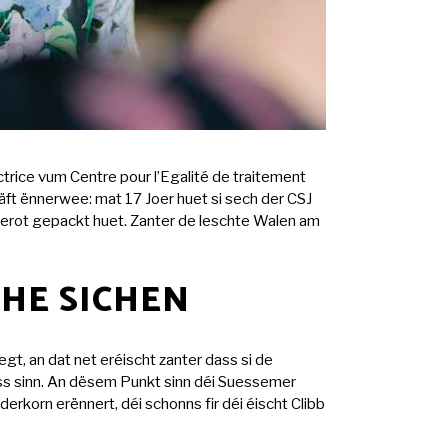
rice vum Centre pour l’Egalité de traitement
ft ënnerwee: mat 17 Joer huet si sech der CSJ
erot gepackt huet. Zanter de leschte Walen am
HE SICHEN
, an dat net eréischt zanter dass si de
ss sinn. An dësem Punkt sinn déi Suessemer
erkorn erënnert, déi schonns fir déi éischt Clibb