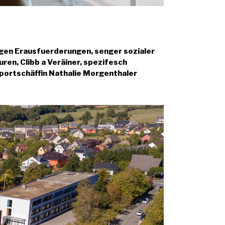
gen Erausfuerderungen, senger sozialer
ren, Clibb a Veräiner, spezifesch
Sportschäffin Nathalie Morgenthaler