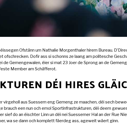
éissegen Ofstänn um Nathalie Morgenthaler hirem Bureau. D’Direct
 ofschrecken. Dofir ass si schonns ze laang am politesche Geschä
bei de Gemengewalen, éier si mat 23 Joer de Sprong an de Gemeng
n feste Member am Schäfferot.
TUREN DÉI HIRES GLÄIC
r virgeholl aus Suessem eng Gemeng ze maachen, déi sech beweegt
ge brauch een nun och emol Sportinfrastrukturen, déi deem gewue
 sief do an éischter Linn un déi nei Suessemer Hal an der Rue Nied
oer, wa se dann och komplett fäerdeg ass, ageweit wäert ginn.