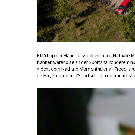
Et läit op der Hand, dass mir eis mam Nathalie
Kanner, wärend se an der Sportshal ronderëm hus
mécht dem Nathalie Morgenthaler vill Freed, viru
de Projeten, deen d’Sportschäffin deemnächst ë