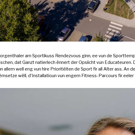
 Morgenthaler am Sportikuss Rendezvous ginn, ee vun de Sporttem
chen, dat Ganzt natierlech ënnert der Opsiicht vun Educateuren. 
n allem well eng vun hire Prioritéiten de Sport fir all Alter ass.
msetze wëll, d’Installatioun vun engem Fitness-Parcours fir eeler