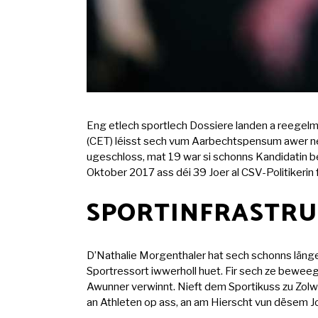
Eng etlech sportlech Dossiere landen a reegelm
(CET) léisst sech vum Aarbechtspensum awer net
ugeschloss, mat 19 war si schonns Kandidatin 
Oktober 2017 ass déi 39 Joer al CSV-Politikeri
SPORTINFRASTRUK
D’Nathalie Morgenthaler hat sech schonns länge
Sportressort iwwerholl huet. Fir sech ze bewee
Awunner verwinnt. Nieft dem Sportikuss zu Zolwer
an Athleten op ass, an am Hierscht vun dësem J