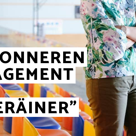
WONNEREN
AGEMENT
ERÄINER”