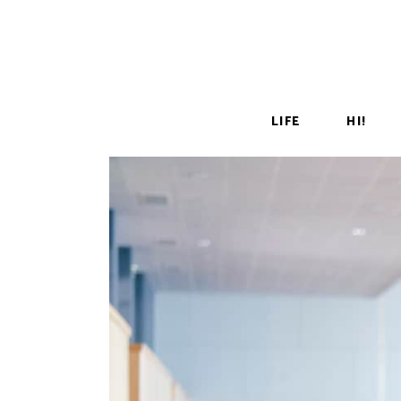
LIFE
HI!