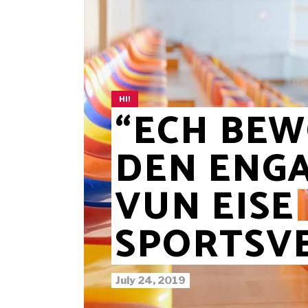
HI!
“ECH BE
DEN ENG
VUN EISE
SPORTSV
July 24, 2019