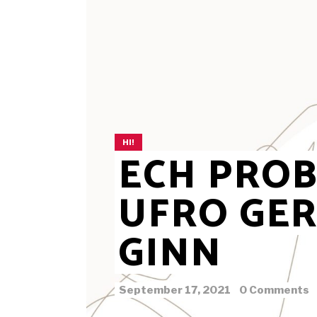
HI!
ECH PROB
UFRO GER
GINN
September 17, 2021
0 Comments