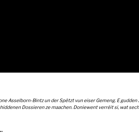
ne Asselborn-Bintz un der Spëtzt vun eiser Gemeng. E gudden Zä
ddenen Dossieren ze maachen. Doniewent verréit si, wat sech al
…