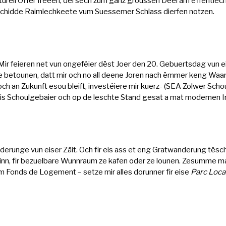
lturell Offer freeën, déi sech zum ganz groussen Deel am ëffentle
rschidde Raimlechkeete vum Suessemer Schlass dierfen notzen.
 Mir feieren net vun ongeféier dëst Joer den 20. Gebuertsdag vun 
 ze betounen, datt mir och no all deene Joren nach ëmmer keng Waar
och an Zukunft esou bleift, investéiere mir kuerz- (SEA Zolwer Scho
 eis Schoulgebaier och op de leschte Stand gesat a mat modernen I
derunge vun eiser Zäit. Och fir eis ass et eng Gratwanderung tësc
inn, fir bezuelbare Wunnraum ze kafen oder ze lounen. Zesumme 
onds de Logement – setze mir alles dorunner fir eise
Parc Loca