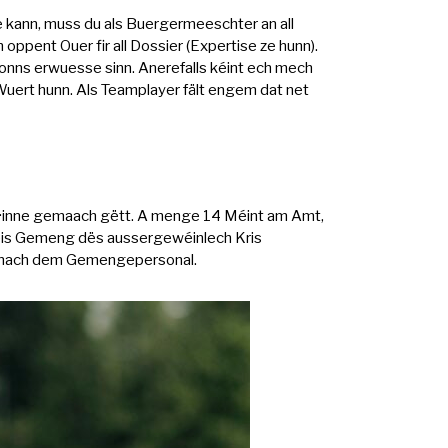
 kann, muss du als Buergermeeschter an all
oppent Ouer fir all Dossier (Expertise ze hunn).
honns erwuesse sinn. Anerefalls kéint ech mech
Wuert hunn. Als Teamplayer fält engem dat net
ger·inne gemaach gëtt. A menge 14 Méint am Amt,
éi eis Gemeng dës aussergewéinlech Kris
ch nach dem Gemengepersonal.