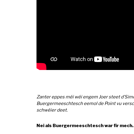
Zanter eppes méi wéi engem Joer steet d’Simo
Buergermeeschtesch eemol de Point vu verschi
schwéier deet.
Nei als Buergermeeschtesch war fir mech