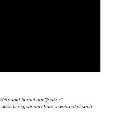
itpunkt fir mat der “jonker”
les fir si geännert huet a woumat si sech