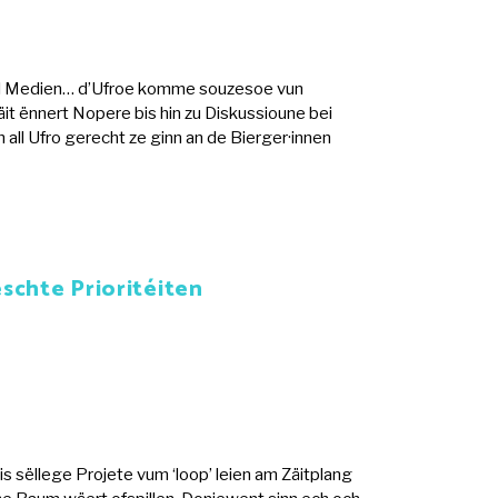
ozial Medien… d’Ufroe komme souzesoe vun
it ënnert Nopere bis hin zu Diskussioune bei
ll Ufro gerecht ze ginn an de Bierger·innen
schte Prioritéiten
is sëllege Projete vum ‘loop’ leien am Zäitplang