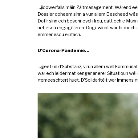
…jiddwerfalls mäin Zäitmanagement. Wärend ee s
Dossier doheem sinn a vun allem Bescheed wëssen.
Dofir sinn ech besonnesch frou, datt ech e Mann
net esou engagéieren. Ongewinnt war fir mech a
ëmmer esou einfach.
D’Corona-Pandemie…
…geet un d’Substanz, virun allem well kommunal
war ech leider mat kenger anerer Situatioun wéi
gemeeschtert huet. D’Solidaritéit war immens g