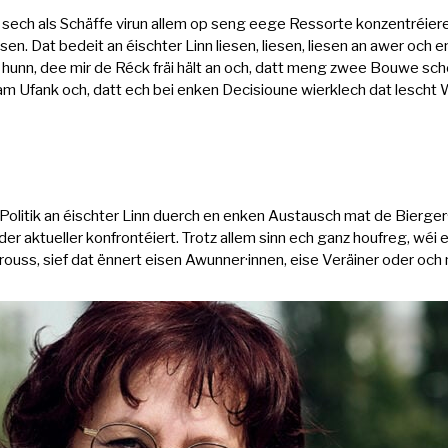
ech als Schäffe virun allem op seng eege Ressorte konzentréiere
 Dat bedeit an éischter Linn liesen, liesen, liesen an awer och en 
 hunn, dee mir de Réck fräi hält an och, datt meng zwee Bouwe sc
m Ufank och, datt ech bei enken Decisioune wierklech dat lescht 
 Politik an éischter Linn duerch en enken Austausch mat de Bier
 der aktueller konfrontéiert. Trotz allem sinn ech ganz houfreg, w
rouss, sief dat ënnert eisen Awunner·innen, eise Veräiner oder o