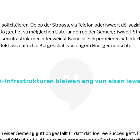
r sollicitéieren. Ob op der Strooss, via Telefon oder iwwert déi s
 Do geet et vu méiglechen Ustellungen op der Gemeng, iwwert Strä
nfrastrukturen oder wéinst Kaméidi. Ech probéieren natierlech a
ffekt ass dat och d’Kärgeschäft vun engem Buergermeeschter.
A-Infrastrukturen b
leiwen eng vun eisen iewe
an eiser Gemeng gutt opgestallt fir datt dat Joer ee Succès gëtt. E