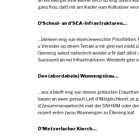
an eis Bierger·inne kënne sech op eng divers ku
ganz frou, datt mir am Kader vum Kulturjoer ve
D’Schoul- an d’SEA-Infrastrukturen…
…bleiwen eng vun eisen ieweschte Prioritéiten.
u Virreider op deem Terrain a mir ginn net midd
Gemeng wiisst natierlech weider a fir datt dëst 
Suessem) an nei Infrastrukturen. Weiderhi ginn
Den (abordabele) Wunnengsbau…
…ass a bleift eng vun deene gréissten Erausfuer
bauen an awer genuch Leit d’Méiglechkeet ze g
d’Zesummenaarbecht mat der SNHBM oder dem F
rezent erëm zwou Wunnengen zu Éilereng kaf.
D’Metzerlacher Kierch…