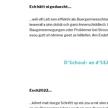
Ech hätt ni geduecht…
…wéi vill Leit een effektiv als Buergermeeschte
iwwerall a sinn dobäi och ganz ënnerschiddlech.
Baugeneemegungen oder Problemer bei Stroosseni
esou gutt et nëmme geet ze hëllefen. Am Ende
D’Schoul- an d’SE
Esch2022…
…kënnt mat risege Schrëtt op eis zou a mir sinn 