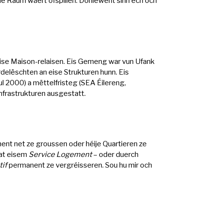
che Raum wäert ofspillen. Doniewent sinn ech och
eise Maison-relaisen. Eis Gemeng war vun Ufank
delëschten an eise Strukturen hunn. Eis
ul 2000) a mëttelfristeg (SEA Éilereng,
nfrastrukturen ausgestatt.
hent net ze groussen oder héije Quartieren ze
mat eisem
Service Logement
– oder duerch
tif
permanent ze vergréisseren. Sou hu mir och