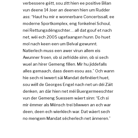
verbessere gëtt, sou zitt hien ee positive Bilan
vun deene 14 Joer an deenen hien um Rudder
ass: “Haut hu mir e wonnerbare Concertssall, ee
moderne Sportkomplex, eng fonkelnei Schoul,
nei Rettungsdéngschter… all dat gouf et nach
net, wéi ech 2005 ugefaangen hunn. Do huet
mol nach keen een um Belval gewunnt.
Natierlech muss een awer virun allem eis
Awunner froen, ob si zefridde sinn, ob si sech
wuel an hirer Gemeng fillen. Mir hu jiddefalls
alles gemaach, dass deem esou ass.” Och wann
hie sech ni iwwert säi Mandat definéiert huet,
sou wëll de Georges Engel nach net un déi Zäit
denken, an där hien net méi Buergermeeschter
vun der Gemeng Suessem wäert sinn: “Ech si
mir ëmmer als Mënsch trei bliwwen an ech war
deen, deen ech wierklech war. Dat wäert sech
no mengem Mandat sécherlech net änneren.”