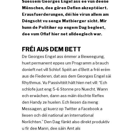
Suessem Georges Engel ass ee vun deene
Mënschen, dee gären Defien akzeptéiert.
Erausfuerderungen, déi hie virun allem am
Déngscht vu senge Matbierger sicht. Mir
hunn de Politiker op engem Dag begleet,
dee vum Oflaf hier net alldeeglech war.
FRÉI AUS DEM BETT
De Georges Engel ass ëmmer a Beweegung,
huet permanent eppes um Programm a brauch
donieft net vill Schlof. Spéit an d’Bett a fréi erëm
aus de Fiederen, dat ass dem Georges Engel säi
Rhythmus. Vu Passivitéit hält hien net vill: “Ech
schlofe just eng 5-6 Stonne pro Nuecht. Wann
ech erwächen, dann ass mäin éischte Reflex
den Handy ze huelen. Ech liesen da meng
Messagen, gi kuerz op Twitter a Facebook a
liesen och déi national an international
Noriichten.” Den Dag fänkt also direkt produktiv
u fir dee Mann, dee säin Amt als