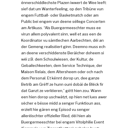
ënnerschiddlechste Plazen iwwert de Wee leeft:
sief dat um Wanterfeeling, op den Tribüne vun
engem Futtball- oder Basketmatch oder am
Public bei engem vun deene sëllege Concerten
am Artikuss. “Als Buergermeeschter muss ee
virun allem polyvalent sinn, well et ass een de
Koordinator vu sämtlechen Aarbechten, déi an
der Gemeng realiséiert ginn. Deemno muss ech
an deene verschiddenste Beräicher doheem si
wéi z.B. dem Schoulwiesen, der Kultur, de
Gebailechkeeten, dem Service Technique, der
Maison Relais, dem Altersheem oder och nach
dem Personal. Et kënnt dorop un, dee ganze
Betrib am Grëff ze hunn ouni dobäi de Bléck fir
dat Ganzt ze verléieren,” gëtt hien zou. Wann
een hien dorop uschwätzt, op hien net lues awer
sécher e bësse midd a senger Funktioun ass,
erzielt hie gären eng Episod vu senger
alleréischter offizieller Ried, déi hien als
Buergermeeschter bei engem Vitolphilie Event