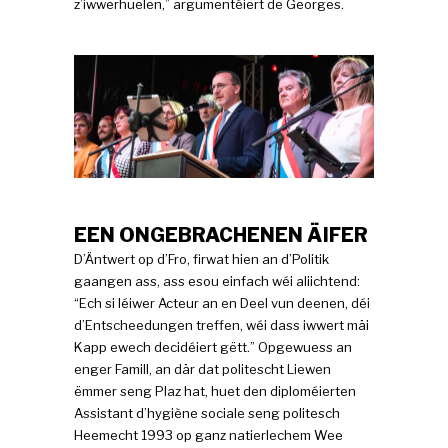
z’iwwerhuelen,” argumentéiert de Georges.
EEN ONGEBRACHENEN ÄIFER
D’Äntwert op d’Fro, firwat hien an d’Politik
gaangen ass, ass esou einfach wéi aliichtend:
“Ech si léiwer Acteur an en Deel vun deenen, déi
d’Entscheedungen treffen, wéi dass iwwert mäi
Kapp ewech decidéiert gëtt.” Opgewuess an
enger Famill, an där dat politescht Liewen
ëmmer seng Plaz hat, huet den diploméierten
Assistant d’hygiène sociale seng politesch
Heemecht 1993 op ganz natierlechem Wee