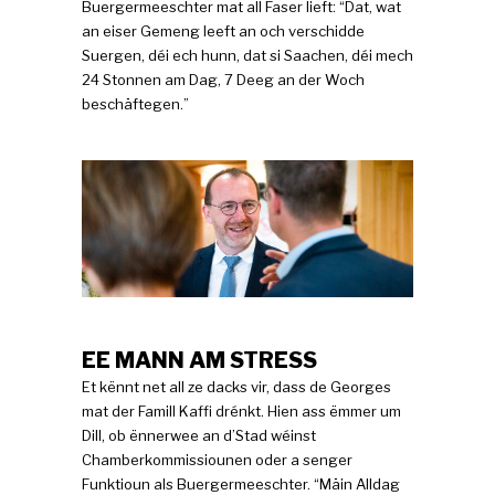
Buergermeeschter mat all Faser lieft: “Dat, wat
an eiser Gemeng leeft an och verschidde
Suergen, déi ech hunn, dat si Saachen, déi mech
24 Stonnen am Dag, 7 Deeg an der Woch
beschäftegen.”
EE MANN AM STRESS
Et kënnt net all ze dacks vir, dass de Georges
mat der Famill Kaffi drénkt. Hien ass ëmmer um
Dill, ob ënnerwee an d’Stad wéinst
Chamberkommissiounen oder a senger
Funktioun als Buergermeeschter. “Mäin Alldag