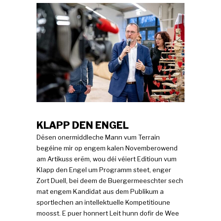
KLAPP DEN ENGEL
Dësen onermiddleche Mann vum Terrain
begéine mir op engem kalen Novemberowend
am Artikuss erëm, wou déi véiert Editioun vum
Klapp den Engel um Programm steet, enger
Zort Duell, bei deem de Buergermeeschter sech
mat engem Kandidat aus dem Publikum a
sportlechen an intellektuelle Kompetitioune
moosst. E puer honnert Leit hunn dofir de Wee