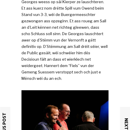
Georges weess op säi Kierper ze lauschteren.
Et ass kuerz nom drëtte Spill vum Owend beim
Stand vun 3-3, wéi de Buergermeeschter
gezwongen ass opzeginn. Et ass roueg am Sall
an d’Leit kënnen net richteg gleewen, dass
scho Schluss soll sinn. De Georges lauschtert
awer op d’Stëmm vun der Vernonft a gëtt
definitiv op. D’Stëmmung am Sall dréit séier, well
de Public gesäit, wéi schwéier him dës
Decisioun fält an dass et wierklech net
weidergeet. Hannert dem “Fiels” vun der
Gemeng Suessem verstoppt sech och just e
Mënsch wéi du an ech.