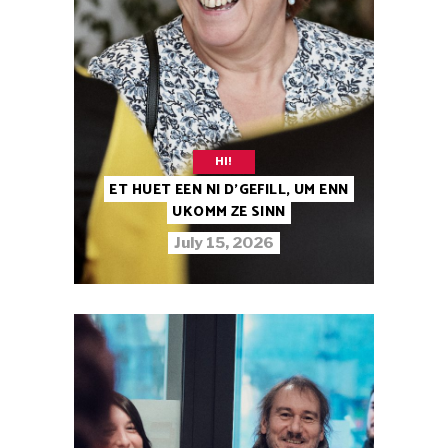
HI!
ET HUET EEN NI D’GEFILL, UM ENN
UKOMM ZE SINN
July 15, 2026