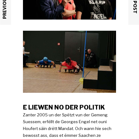
PREVIOUS POST
NEXT POST
E LIEWEN NO DER POLITIK
Zanter 2005 un der Spëtzt vun der Gemeng
Suessem, erfëllt de Georges Engel net ouni
Houfert säin drëtt Mandat. Och wann hie sech
bewosst ass, dass et ëmmer Saachen ze