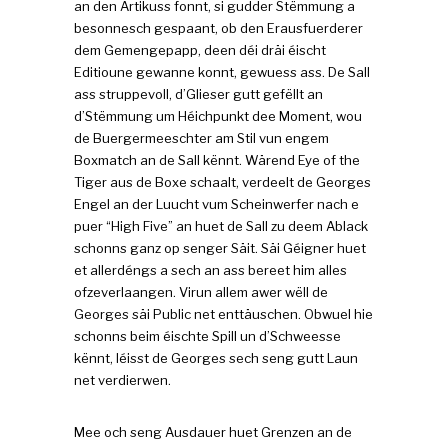
an den Artikuss fonnt, si gudder Stëmmung a
besonnesch gespaant, ob den Erausfuerderer
dem Gemengepapp, deen déi dräi éischt
Editioune gewanne konnt, gewuess ass. De Sall
ass struppevoll, d’Glieser gutt gefëllt an
d’Stëmmung um Héichpunkt dee Moment, wou
de Buergermeeschter am Stil vun engem
Boxmatch an de Sall kënnt. Wärend Eye of the
Tiger aus de Boxe schaalt, verdeelt de Georges
Engel an der Luucht vum Scheinwerfer nach e
puer “High Five” an huet de Sall zu deem Ablack
schonns ganz op senger Säit. Säi Géigner huet
et allerdéngs a sech an ass bereet him alles
ofzeverlaangen. Virun allem awer wëll de
Georges säi Public net enttäuschen. Obwuel hie
schonns beim éischte Spill un d’Schweesse
kënnt, léisst de Georges sech seng gutt Laun
net verdierwen.
Mee och seng Ausdauer huet Grenzen an de