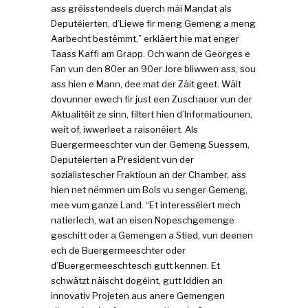
ass gréisstendeels duerch mäi Mandat als
Deputéierten, d’Liewe fir meng Gemeng a meng
Aarbecht bestëmmt,” erkläert hie mat enger
Taass Kaffi am Grapp. Och wann de Georges e
Fan vun den 80er an 90er Jore bliwwen ass, sou
ass hien e Mann, dee mat der Zäit geet. Wäit
dovunner ewech fir just een Zuschauer vun der
Aktualitéit ze sinn, filtert hien d’Informatiounen,
weit of, iwwerleet a raisonéiert. Als
Buergermeeschter vun der Gemeng Suessem,
Deputéierten a President vun der
sozialistescher Fraktioun an der Chamber, ass
hien net nëmmen um Bols vu senger Gemeng,
mee vum ganze Land. “Et interesséiert mech
natierlech, wat an eisen Nopeschgemenge
geschitt oder a Gemengen a Stied, vun deenen
ech de Buergermeeschter oder
d’Buergermeeschtesch gutt kennen. Et
schwätzt näischt dogéint, gutt Iddien an
innovativ Projeten aus anere Gemengen