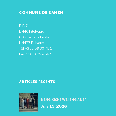
COMMUNE DE SANEM
B.P. 74
L-4401 Belvaux
60, rue de la Poste
L-4477 Belvaux
Tél: +352 59 30 75 1
Fax: 59 30 75 – 567
ARTICLES RECENTS
KENG KICHE WÉI ENG ANER
July 15, 2026