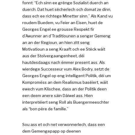
fonnt: “Ech sinn ee grénge Sozialist duerch an
duerch. Dat huet sécherlech och domat ze dinn,
dass ech ee richtege Minetter sinn.” Als Kand vu
roudem Buedem, vu Feier an Eisen, huet de
Georges Engel ee grousse Respekt fir
d’Awunner an d’Traditiounen a senger Gemeng
an an der Regioun, an hien zitt seng
Motivatioun a seng Kraaft och ee Stéck wäit
aus der Stolvergaangenheet, déi
hautdesdaags nach ëmmer present ass. Als
wierdege Successeur vum Alex Bodry, setzt de
Georges Engel op eng intelligent Politik, déi um
Kompromëss an dem Realismus baséiert, wäit
ewech vum Klischee, dass an der Politik deen
een deem anere säin Däiwel ass. Hien
interpretéiert seng Roll als Buergermeeschter
als “bon père de famille.”
Sou ass et och net verwonnerlech, dass een
dem Gemengepapp op deenen