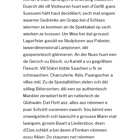
Duerch déi vill Visiteuren huet een d’Gefill, ganz
Suessem hätt haut decidéiert, sech mat engem
waarme Gedrénks am Grapp bei d’Schlass
wiermen ze kommen an de Spektakel op sech
wierken ze loossen. Um Wee bei dat grousst
Lagerfeier gesäit ee Skulpturen aus Pabeier,
iwwerdimensional Lampionen, déi
gespenstesch glënneren. An der Nues huet een
de Geroch vu Bësch, vu Kanéil a vu gegrilltem
Fleesch. Vill Stänn bidde Saachen u fir ze
schmaachen: Charcuterie, Kéis, Paangecher a
villes méi. Zu de Spezialitéiten zielen och déi
sëlleg Béierzorten, déi een op authentesch
Manéier zerwéiert kritt an natierlech de
Glühwäin. Dat Flott ass: alles ass nëmmen e
puer Schrëtt vuneneen ewech. Sou kënnt een
onweigerlech och laanscht e grousse Mann mat
laangem, groem Baart a Liedersbox, deen
d’Eise schléit a bei deem d’Fonken nëmmen
esou fléien. Do staunen net nëmmen