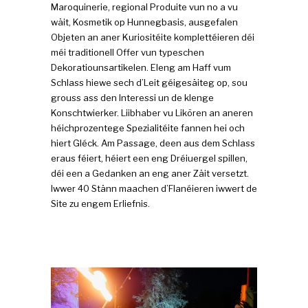
Maroquinerie, regional Produite vun no a vu
wäit, Kosmetik op Hunnegbasis, ausgefalen
Objeten an aner Kuriositéite komplettéieren déi
méi traditionell Offer vun typeschen
Dekoratiounsartikelen. Eleng am Haff vum
Schlass hiewe sech d’Leit géigesäiteg op, sou
grouss ass den Interessi un de klenge
Konschtwierker. Liibhaber vu Likören an aneren
héichprozentege Spezialitéite fannen hei och
hiert Gléck. Am Passage, deen aus dem Schlass
eraus féiert, héiert een eng Dréiuergel spillen,
déi een a Gedanken an eng aner Zäit versetzt.
Iwwer 40 Stänn maachen d’Flanéieren iwwert de
Site zu engem Erliefnis.