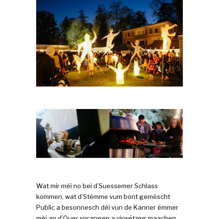
Wat mir méi no bei d’Suessemer Schlass
kommen, wat d’Stëmme vum bont gemëscht
Public a besonnesch déi vun de Kanner ëmmer
méi an d’Ouer sprangen a virwëtzeg maachen.