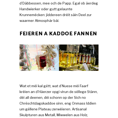
d’Däbbessen, mee och de Papp. Egal ob äerdeg
Handwierker oder gutt gelaunte
Krunnemécken: jiddereen dréit säin Deel zur
waarmer Atmosphär bäi.
FEIEREN A KADDOE FANNEN
Wat et méi kal gëtt, wat d’Nuese méi Faarf
kréien an d’Häerzer opgi virun de sëllege Stänn,
déi all deenen, déi schonn op der Sich no
Chrëschtdagskaddoe sinn, eng Onmass Iddien
um gëllene Plateau zerwéieren. Artisanal
Skulpturen aus Metall, Miwwelen aus Holz,