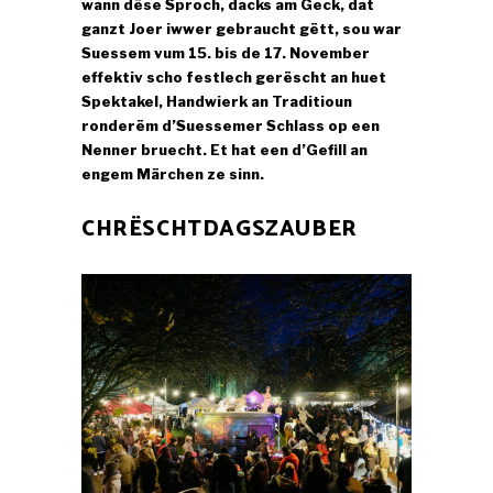
wann dëse Sproch, dacks am Geck, dat
ganzt Joer iwwer gebraucht gëtt, sou war
Suessem vum 15. bis de 17. November
effektiv scho festlech gerëscht an huet
Spektakel, Handwierk an Traditioun
ronderëm d’Suessemer Schlass op een
Nenner bruecht. Et hat een d’Gefill an
engem Märchen ze sinn.
CHRËSCHTDAGSZAUBER