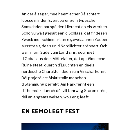
An der äiseger, mee heemlecher Däischtert
loosse mir den Event op engem typesche
Samschden am spéiden Hierscht op eis wierken.
Scho vu wäit gesäit een d’Schlass, dat fir dësen
Zweck mof schimmert an e gewëssenen Zauber
ausstraalt, deen un d’Nordliichter erënnert. Och
wa mir am Süde vum Land sinn, sou huet
d’Gebai aus dem Mëttelalter, dat op réimesche
Ruine steet, duerch d’Luuchten en deels
nordesche Charakter, deen zum Virschäi kënnt.
Déi projezéiert Äiskristalle maachen
d’Stëmmung perfekt. Am Park fënnt een
d’Thematik duerch déi vill faarweg Stären erëm,
déi an engems weisen, wou eng leeft.
EN EEMOLEGT FEST