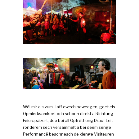
Wéi mir eis vum Haff ewech beweegen, geet eis
Opmierksamkeet och schonn direkt a Richtung
Feierspäizert, dee bei all Optrëtt eng Drauf Leit
ronderëm sech versammelt a bei deem senge
Performancë besonnesch de klenge Visiteuren