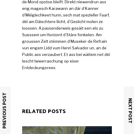
de Mond opstoe bleift. Direkt niewendrun ass
eng magesch Karawann an där d’Kanner
d’Méiglechkeet hunn, sech mat spezieller Faarf,
déi am Däischtere liicht, d’Gesiicht molen ze
loossen. A passenderweis gesäit een elo zu
Suessem um Horizont d’Stäre fonkelen. Am
groussen Zelt stëmmen d’Museker de Refrain
vun engem Lidd vum Henri Salvador un, an de
Public ass verzaubert. Et ass bei wäitem net déi
lescht Iwwerraschung op eiser
Entdeckungsrees.
PREVIOUS POST
NEXT POST
RELATED POSTS