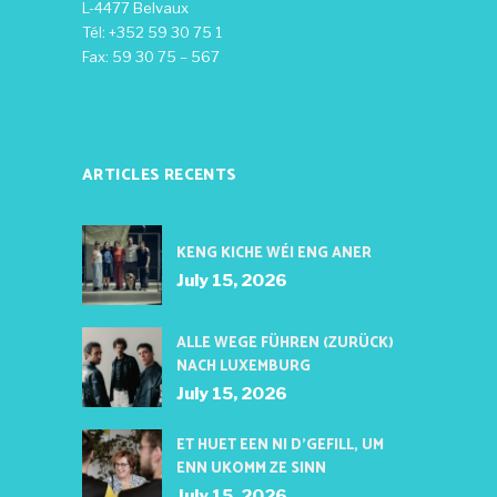
L-4477 Belvaux
Tél: +352 59 30 75 1
Fax: 59 30 75 – 567
ARTICLES RECENTS
KENG KICHE WÉI ENG ANER
July 15, 2026
ALLE WEGE FÜHREN (ZURÜCK)
NACH LUXEMBURG
July 15, 2026
ET HUET EEN NI D’GEFILL, UM
ENN UKOMM ZE SINN
July 15, 2026