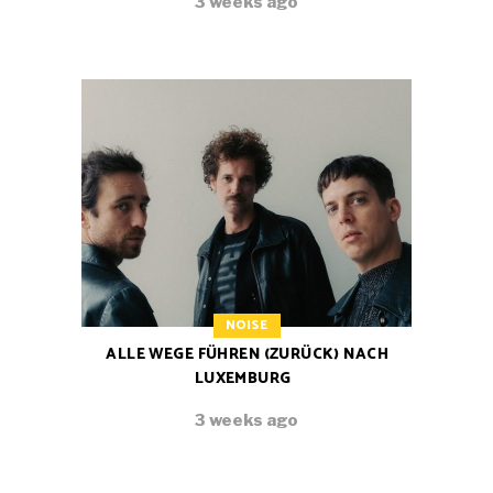
3 weeks ago
NOISE
ALLE WEGE FÜHREN (ZURÜCK) NACH
LUXEMBURG
3 weeks ago