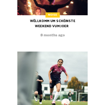
NOISE
WËLLKOMM UM SCHÉINSTE
WEEKEND VUM JOER
8 months ago