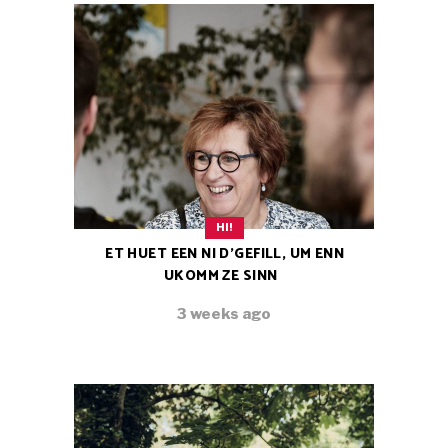
HI!
ET HUET EEN NI D’GEFILL, UM ENN
UKOMM ZE SINN
3 weeks ago