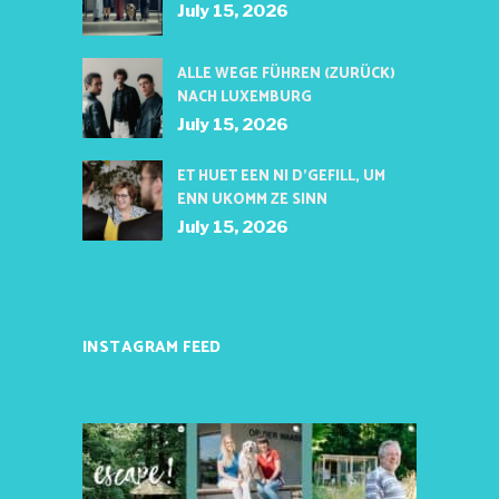
July 15, 2026
ALLE WEGE FÜHREN (ZURÜCK)
NACH LUXEMBURG
July 15, 2026
ET HUET EEN NI D’GEFILL, UM
ENN UKOMM ZE SINN
July 15, 2026
INSTAGRAM FEED