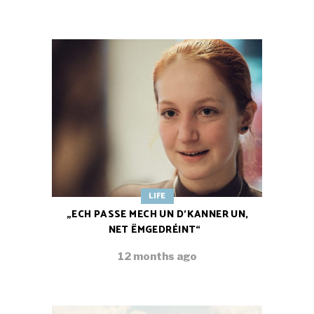
LIFE
„ECH PASSE MECH UN D’KANNER UN,
NET ËMGEDRÉINT“
12 months ago