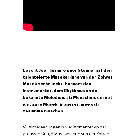
Lescht Joer hu mir e puer Stonne mat den
talentéierte Museker∙inne vun der Zolwer
Musek verbruecht. Hannert den
Instrumenter, dem Rhythmus an de
bekannte Melodien, sti Mënschen, déi net
just gäre Musek fir anerer, mee och
zesumme maachen.
Vu Virbereedungen iwwer Momenter op der
grousser Bün, d’Museker∙inne vun der Zolwer