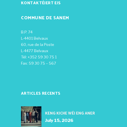
KONTAKTÉIERT EIS
COMMUNE DE SANEM
B.P. 74
L-4401 Belvaux
60, rue de la Poste
L-4477 Belvaux
Tél: +352 59 30 75 1
Fax: 59 30 75 – 567
ARTICLES RECENTS
KENG KICHE WÉI ENG ANER
July 15, 2026