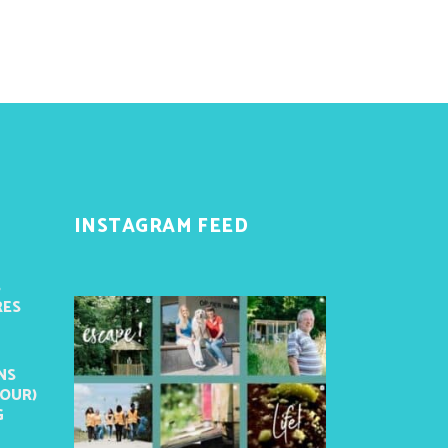
INSTAGRAM FEED
S
RES
NS
TOUR)
G