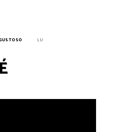
GUSTOSO
LU
É