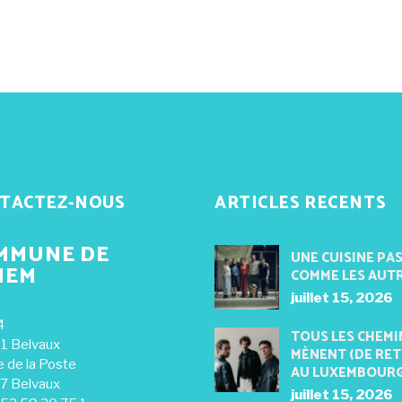
TACTEZ-NOUS
ARTICLES RECENTS
MMUNE DE
UNE CUISINE PA
NEM
COMME LES AUT
juillet 15, 2026
4
TOUS LES CHEMI
1 Belvaux
MÈNENT (DE RE
e de la Poste
AU LUXEMBOUR
7 Belvaux
juillet 15, 2026