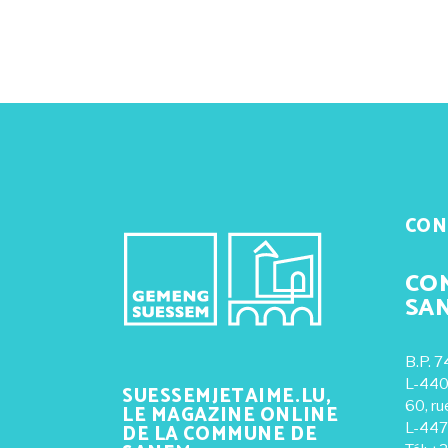
CON
CO
SA
B.P. 7
L-440
SUESSEMJETAIME.LU,
60, ru
LE MAGAZINE ONLINE
DE LA COMMUNE DE
L-447