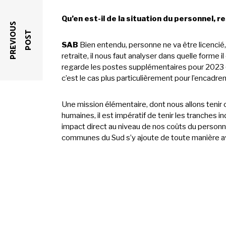
Qu’en est-il de la situation du personnel,
P
R
E
V
I
O
U
S
P
O
S
T
SAB
Bien entendu, personne ne va être licencié, 
retraite, il nous faut analyser dans quelle forme 
regarde les postes supplémentaires pour 2023 (24
c’est le cas plus particulièrement pour l’encadr
Une mission élémentaire, dont nous allons teni
humaines, il est impératif de tenir les tranches in
impact direct au niveau de nos coûts du personne
communes du Sud s’y ajoute de toute manière 