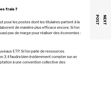
es frais ?
T
N
E
X
T
P
O
S
 pour les postes dont les titulaires partent à la
llaborent de manière plus efficace encore. Si l’on
 quasi pas de marge pour réaliser des économies :
veaux ETP. Si l’on parle de ressources
sinon 3, il faudra bien évidemment compter sur un
aptation à une convention collective des