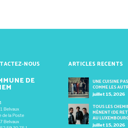
TACTEZ-NOUS
ARTICLES RECENTS
MMUNE DE
UNE CUISINE PA
NEM
COMME LES AUT
juillet 15, 2026
4
TOUS LES CHEMI
1 Belvaux
MÈNENT (DE RE
e de la Poste
AU LUXEMBOUR
7 Belvaux
juillet 15, 2026
352 59 30 75 1