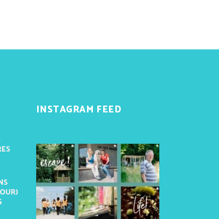
INSTAGRAM FEED
S
RES
NS
TOUR)
G