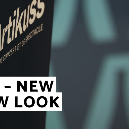
 – NEW
W LOOK