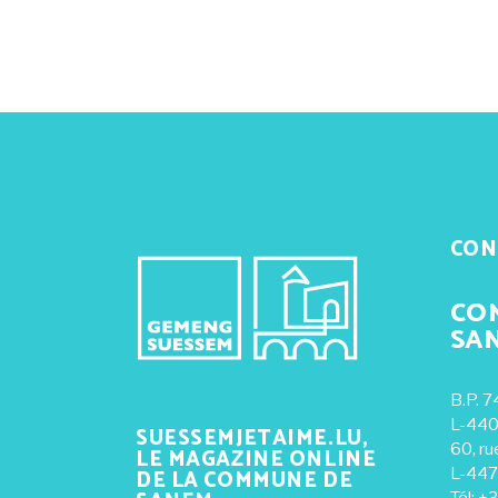
CON
CO
SA
B.P. 7
L-440
SUESSEMJETAIME.LU,
60, ru
LE MAGAZINE ONLINE
DE LA COMMUNE DE
L-447
Tél: +