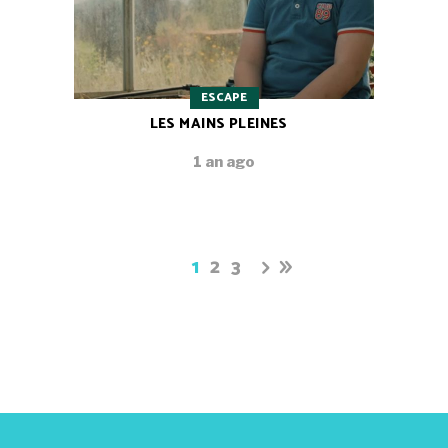
ESCAPE
LES MAINS PLEINES
1 an ago
1
2
3