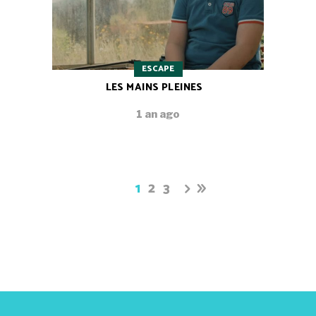
ESCAPE
LES MAINS PLEINES
1 an ago
1
2
3