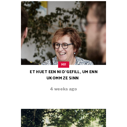
HI!
ET HUET EEN NI D’GEFILL, UM ENN
UKOMM ZE SINN
4 weeks ago