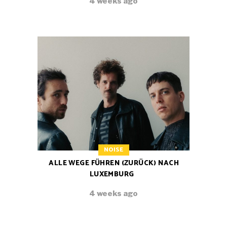
4 weeks ago
NOISE
ALLE WEGE FÜHREN (ZURÜCK) NACH
LUXEMBURG
4 weeks ago