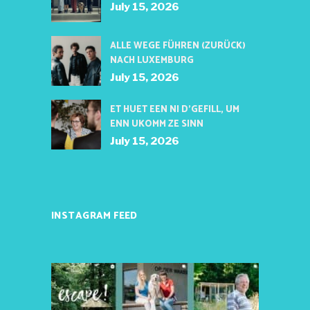
July 15, 2026
ALLE WEGE FÜHREN (ZURÜCK)
NACH LUXEMBURG
July 15, 2026
ET HUET EEN NI D’GEFILL, UM
ENN UKOMM ZE SINN
July 15, 2026
INSTAGRAM FEED