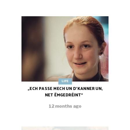
LIFE
„ECH PASSE MECH UN D’KANNER UN,
NET ËMGEDRÉINT“
12 months ago