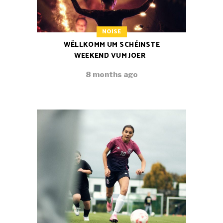
NOISE
WËLLKOMM UM SCHÉINSTE
WEEKEND VUM JOER
8 months ago