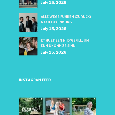
July 15, 2026
ALLE WEGE FÜHREN (ZURÜCK)
NACH LUXEMBURG
July 15, 2026
ET HUET EEN NI D’GEFILL, UM
ENN UKOMM ZE SINN
July 15, 2026
INSTAGRAM FEED