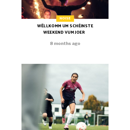
NOISE
WËLLKOMM UM SCHÉINSTE
WEEKEND VUM JOER
8 months ago