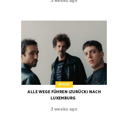
3 weeks ago
NOISE
ALLE WEGE FÜHREN (ZURÜCK) NACH
LUXEMBURG
3 weeks ago