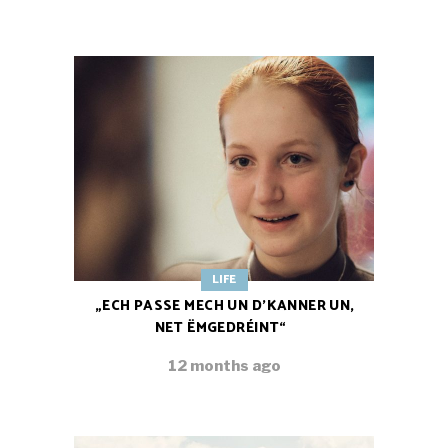
LIFE
„ECH PASSE MECH UN D’KANNER UN,
NET ËMGEDRÉINT“
12 months ago