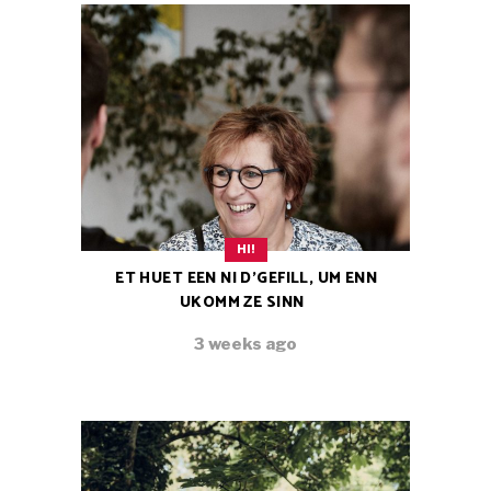
HI!
ET HUET EEN NI D’GEFILL, UM ENN
UKOMM ZE SINN
3 weeks ago