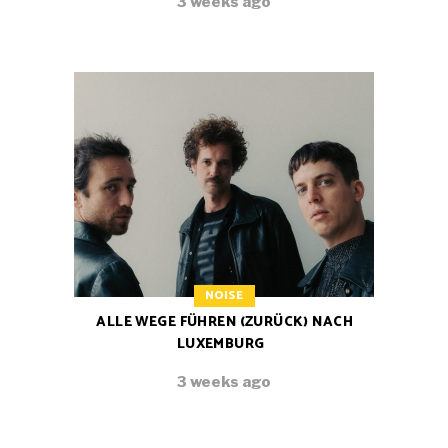
3 weeks ago
NOISE
ALLE WEGE FÜHREN (ZURÜCK) NACH
LUXEMBURG
3 weeks ago