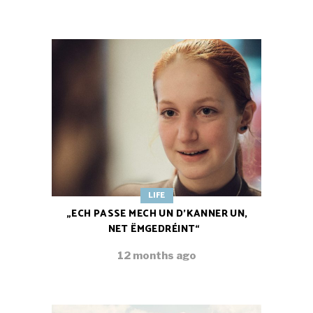
LIFE
„ECH PASSE MECH UN D’KANNER UN,
NET ËMGEDRÉINT“
12 months ago