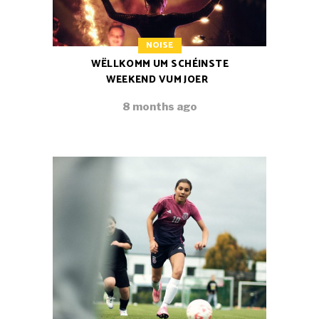
NOISE
WËLLKOMM UM SCHÉINSTE
WEEKEND VUM JOER
8 months ago