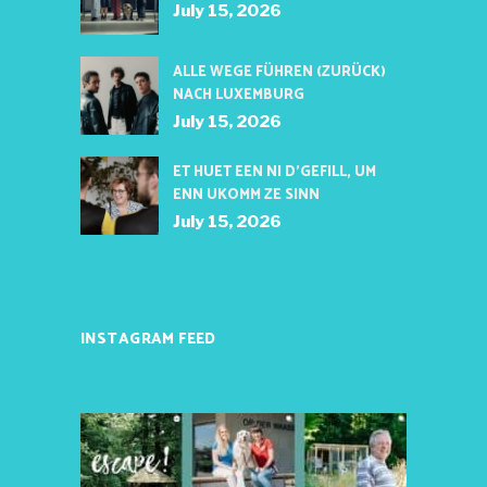
July 15, 2026
ALLE WEGE FÜHREN (ZURÜCK)
NACH LUXEMBURG
July 15, 2026
ET HUET EEN NI D’GEFILL, UM
ENN UKOMM ZE SINN
July 15, 2026
INSTAGRAM FEED