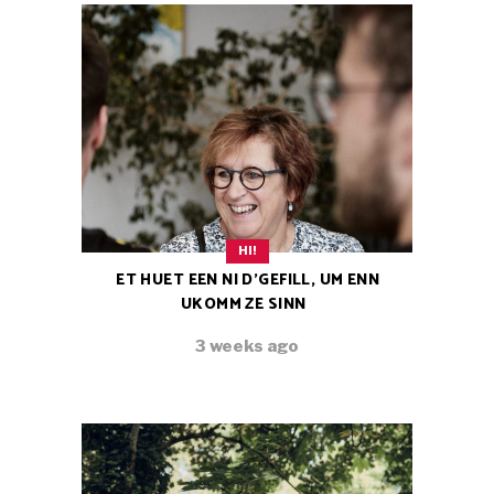
HI!
ET HUET EEN NI D’GEFILL, UM ENN
UKOMM ZE SINN
3 weeks ago