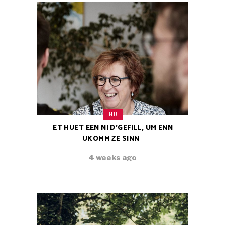
HI!
ET HUET EEN NI D’GEFILL, UM ENN
UKOMM ZE SINN
4 weeks ago