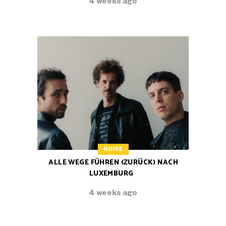
4 weeks ago
NOISE
ALLE WEGE FÜHREN (ZURÜCK) NACH
LUXEMBURG
4 weeks ago