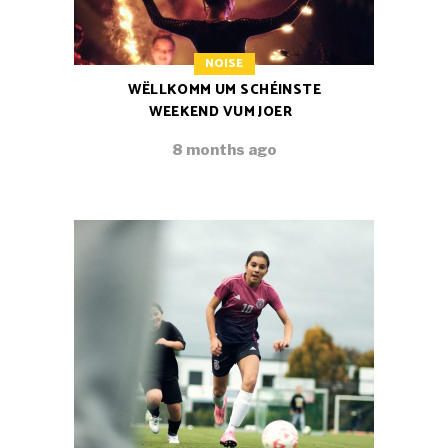
NOISE
WËLLKOMM UM SCHÉINSTE
WEEKEND VUM JOER
8 months ago