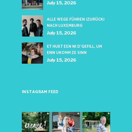
July 15, 2026
ALLE WEGE FÜHREN (ZURÜCK)
NACH LUXEMBURG
July 15, 2026
ET HUET EEN NI D’GEFILL, UM
ENN UKOMM ZE SINN
July 15, 2026
INSTAGRAM FEED