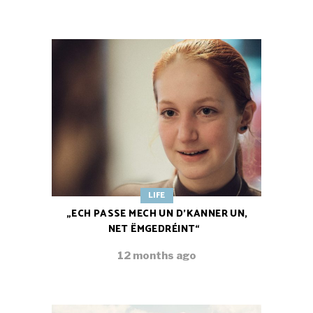
LIFE
„ECH PASSE MECH UN D’KANNER UN,
NET ËMGEDRÉINT“
12 months ago