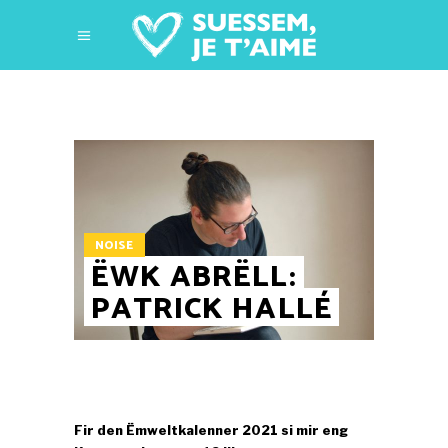
NOISE
ËWK ABRËLL:
PATRICK HALLÉ
Fir den Ëmweltkalenner 2021 si mir eng