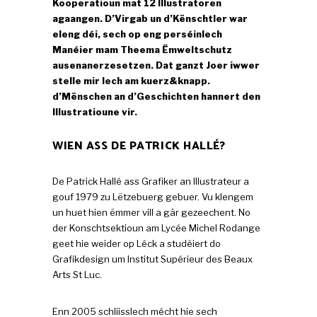
Kooperatioun mat 12 Illustratoren
agaangen. D’Virgab un d’Kënschtler war
eleng déi, sech op eng perséinlech
Manéier mam Theema Ëmweltschutz
ausenanerzesetzen. Dat ganzt Joer iwwer
stelle mir Iech am kuerz&knapp.
d’Mënschen an d’Geschichten hannert den
Illustratioune vir.
WIEN ASS DE PATRICK HALLÉ?
De Patrick Hallé ass Grafiker an Illustrateur a
gouf 1979 zu Lëtzebuerg gebuer. Vu klengem
un huet hien ëmmer vill a gär gezeechent. No
der Konschtsektioun am Lycée Michel Rodange
geet hie weider op Léck a studéiert do
Grafikdesign um Institut Supérieur des Beaux
Arts St Luc.
Enn 2005 schliisslech mécht hie sech