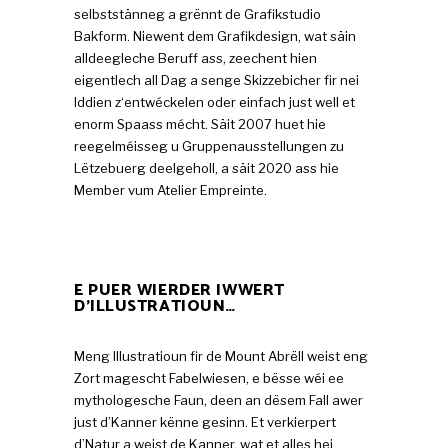
selbststänneg a grënnt de Grafikstudio
Bakform. Niewent dem Grafikdesign, wat säin
alldeegleche Beruff ass, zeechent hien
eigentlech all Dag a senge Skizzebicher fir nei
Iddien z‘entwéckelen oder einfach just well et
enorm Spaass mécht. Säit 2007 huet hie
reegelméisseg u Gruppenausstellungen zu
Lëtzebuerg deelgeholl, a säit 2020 ass hie
Member vum Atelier Empreinte.
E PUER WIERDER IWWERT
D’ILLUSTRATIOUN…
Meng Illustratioun fir de Mount Abrëll weist eng
Zort magescht Fabelwiesen, e bësse wéi ee
mythologesche Faun, deen an dësem Fall awer
just d’Kanner kënne gesinn. Et verkierpert
d’Natur a weist de Kanner, wat et alles hei