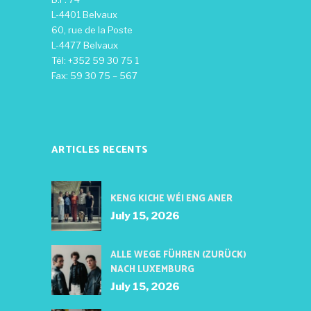
L-4401 Belvaux
60, rue de la Poste
L-4477 Belvaux
Tél: +352 59 30 75 1
Fax: 59 30 75 – 567
ARTICLES RECENTS
KENG KICHE WÉI ENG ANER
July 15, 2026
ALLE WEGE FÜHREN (ZURÜCK)
NACH LUXEMBURG
July 15, 2026