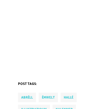
POST TAGS:
ABRËLL
ËMWELT
HALLÉ