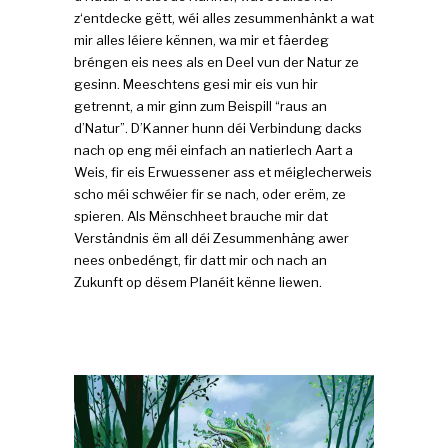
z‘entdecke gëtt, wéi alles zesummenhänkt a wat
mir alles léiere kënnen, wa mir et fäerdeg
bréngen eis nees als en Deel vun der Natur ze
gesinn. Meeschtens gesi mir eis vun hir
getrennt, a mir ginn zum Beispill “raus an
d’Natur”. D’Kanner hunn déi Verbindung dacks
nach op eng méi einfach an natierlech Aart a
Weis, fir eis Erwuessener ass et méiglecherweis
scho méi schwéier fir se nach, oder erëm, ze
spieren. Als Mënschheet brauche mir dat
Verständnis ëm all déi Zesummenhäng awer
nees onbedéngt, fir datt mir och nach an
Zukunft op dësem Planéit kënne liewen.