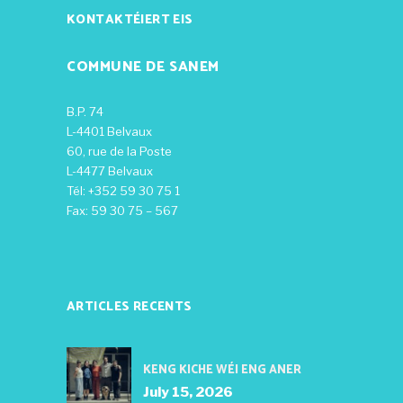
KONTAKTÉIERT EIS
COMMUNE DE SANEM
B.P. 74
L-4401 Belvaux
60, rue de la Poste
L-4477 Belvaux
Tél: +352 59 30 75 1
Fax: 59 30 75 – 567
ARTICLES RECENTS
KENG KICHE WÉI ENG ANER
July 15, 2026