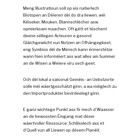
Meng Illustratioun soll op eis natierlech
Biotopen an Déieren déi do dra liewen, wéi
Kéiseker, Mouken, Blannschlécher asw.
opmierksam maachen. Oft gëtt et tëschent
deene sëllegen Acteuren e gesond
Gläichgewiicht vun Notzen an Ofhängegkeet,
eng Symbios déi de Mënsch kann ënnerstëtze
wann hien informéiert ass wat alles am Summer
an de Wisen a Weiere viru sech geet.
Och déi lokal a saisonal Geméis- an Uebstzorte
solle méi wäertgeschätzt ginn, a wa méiglech zu
den Importprodukter bevirdeelegt ginn.
E ganz wichtege Punkt ass fir mech d’Waasser
an de bewossten Ëmgang mat dëser
wäertvoller Ressource. Schliisslech ass et
d’Quell vun all Liewen op dësem Planéit.