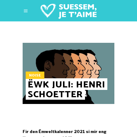
NOISE
ËWK JULI: HENRI
SCHOETTER
Fir den Ëmweltkalenner 2021 si mir eng