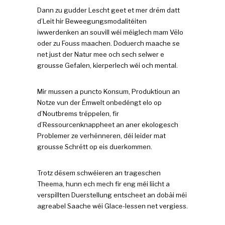
Dann zu gudder Lescht geet et mer drëm datt
d’Leit hir Beweegungsmodalitéiten
iwwerdenken an souvill wéi méiglech mam Vëlo
oder zu Fouss maachen. Doduerch maache se
net just der Natur mee och sech selwer e
grousse Gefalen, kierperlech wéi och mental.
Mir mussen a puncto Konsum, Produktioun an
Notze vun der Ëmwelt onbedéngt elo op
d’Noutbrems trëppelen, fir
d’Ressourcenknappheet an aner ekologesch
Problemer ze verhënneren, déi leider mat
grousse Schrëtt op eis duerkommen.
Trotz dësem schwéieren an trageschen
Theema, hunn ech mech fir eng méi liicht a
verspillten Duerstellung entscheet an dobäi méi
agreabel Saache wéi Glace-Iessen net vergiess.