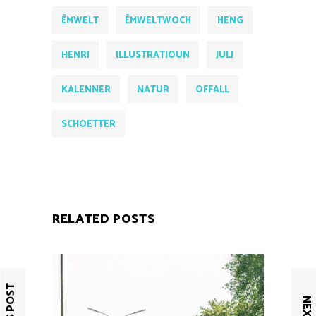
ËMWELT
ËMWELTWOCH
HENG
HENRI
ILLUSTRATIOUN
JULI
KALENNER
NATUR
OFFALL
SCHOETTER
RELATED POSTS