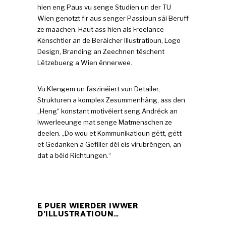
hien eng Paus vu senge Studien un der TU
Wien genotzt fir aus senger Passioun säi Beruff
ze maachen. Haut ass hien als Freelance-
Kënschtler an de Beräicher Illustratioun, Logo
Design, Branding an Zeechnen tëschent
Lëtzebuerg a Wien ënnerwee.
Vu Klengem un faszinéiert vun Detailer,
Strukturen a komplex Zesummenhäng, ass den
„Heng“ konstant motivéiert seng Andréck an
Iwwerleeunge mat senge Matmënschen ze
deelen. „Do wou et Kommunikatioun gëtt, gëtt
et Gedanken a Gefiller déi eis virubréngen, an
dat a béid Richtungen.“
E PUER WIERDER IWWER
D’ILLUSTRATIOUN…