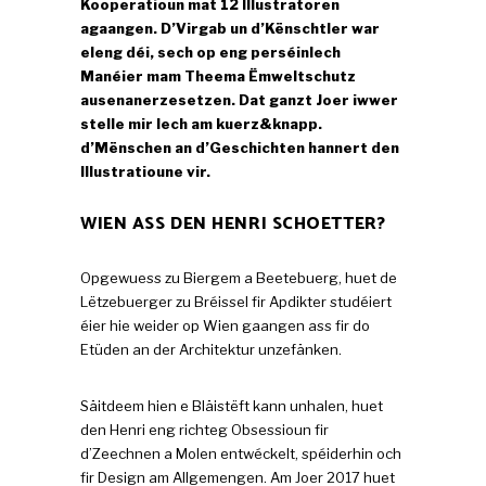
Kooperatioun mat 12 Illustratoren
agaangen. D’Virgab un d’Kënschtler war
eleng déi, sech op eng perséinlech
Manéier mam Theema Ëmweltschutz
ausenanerzesetzen. Dat ganzt Joer iwwer
stelle mir Iech am kuerz&knapp.
d’Mënschen an d’Geschichten hannert den
Illustratioune vir.
WIEN ASS DEN
HENRI SCHOETTER?
Opgewuess zu Biergem a Beetebuerg, huet de
Lëtzebuerger zu Bréissel fir Apdikter studéiert
éier hie weider op Wien gaangen ass fir do
Etüden an der Architektur unzefänken.
Säitdeem hien e Bläistëft kann unhalen, huet
den Henri eng richteg Obsessioun fir
d’Zeechnen a Molen entwéckelt, spéiderhin och
fir Design am Allgemengen. Am Joer 2017 huet