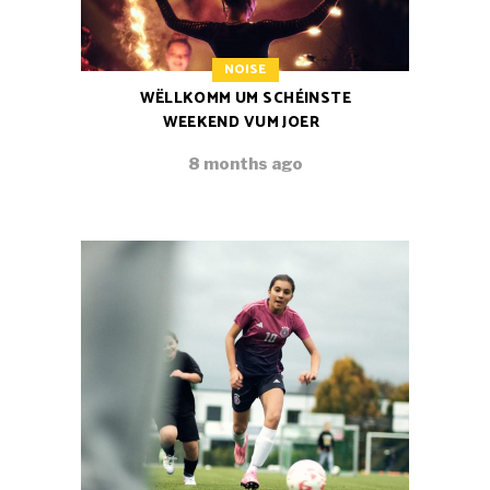
NOISE
WËLLKOMM UM SCHÉINSTE
WEEKEND VUM JOER
8 months ago