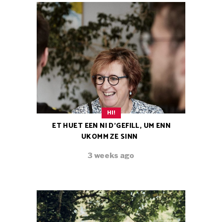
HI!
ET HUET EEN NI D’GEFILL, UM ENN
UKOMM ZE SINN
3 weeks ago