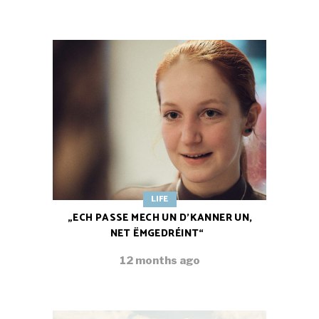
LIFE
„ECH PASSE MECH UN D’KANNER UN,
NET ËMGEDRÉINT“
12 months ago