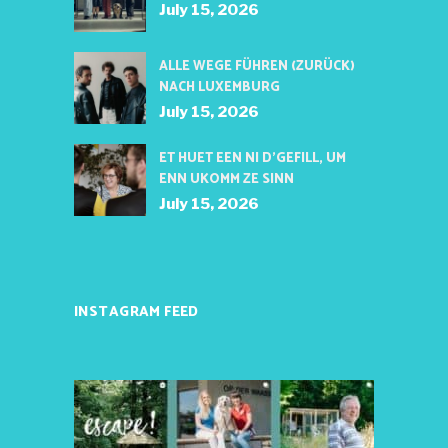
July 15, 2026
ALLE WEGE FÜHREN (ZURÜCK)
NACH LUXEMBURG
July 15, 2026
ET HUET EEN NI D’GEFILL, UM
ENN UKOMM ZE SINN
July 15, 2026
INSTAGRAM FEED