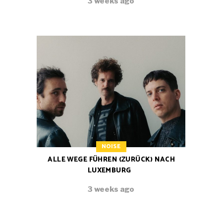
3 weeks ago
NOISE
ALLE WEGE FÜHREN (ZURÜCK) NACH
LUXEMBURG
3 weeks ago