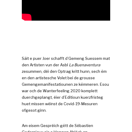
Säit e puer Joer schafft d’Gemeng Suessem mat
den Artisten vun der Asbl
La Buenaventura
zesummen, déi den Optrag kritt hunn, sech ëm
en den artistesche Volet bei de grousse
Gemengemanifestatiounen ze këmmeren. Esou
war och de Wanterfeeling 2020 komplett
duerchgeplangt, éier d’Editioun kuerzfristeg
huet missen wéinst de Covid-19-Mesuren
ofgesot ginn.
Am eisem Gespréich gëtt de Sébastien
Goderniaux eis e klengen Abléck an