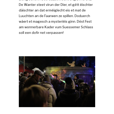
De Wanter steet virun der Dier, et gëtt éischter
däischter an dat erméiglecht eis et mat de
Luuchten an de Faarwen ze spillen. Doduerch
wäert et magesch a mysteriéis ginn. Dëst Fest
am wonnerbare Kader vum Suessemer Schlass
soll een dofir net verpassen!