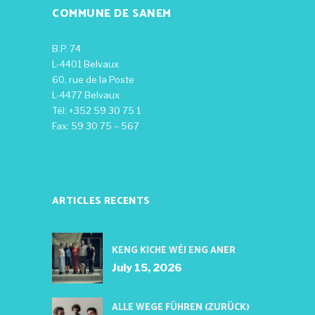
COMMUNE DE SANEM
B.P. 74
L-4401 Belvaux
60, rue de la Poste
L-4477 Belvaux
Tél: +352 59 30 75 1
Fax: 59 30 75 – 567
ARTICLES RECENTS
KENG KICHE WÉI ENG ANER
July 15, 2026
ALLE WEGE FÜHREN (ZURÜCK)