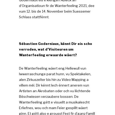
d‘Organisatioun fir de Wanterfeeling 2021, dee
vum 12. bis de 14. November beim Suessemer
Schlass stattfënnt.
Sébastien Goderniaux, kënnt Dir eis scho
verroden, wat d’Visiteuren um
Wanterfeeling erwaarde
wäert?
De Wanterfeeling wäert eng Hellewull vun
Iwwerraschunge parat hunn, vu Spektakelen,
alen Zirkuszelter bis hin zu Video Mapping a
villem méi. Dir kënnt Iech ënnert anerem vun
Artisten an Akrobaten oder och vu liichtende
Bëschwiesen verzaubere loossen. De
Wanterfeeling gëtt e visuellt a musikalescht
Erliefnes, wou och mam Feier gespillt wäert
ginn. Et gëtt also e grousst Fest fir d’ganz Famill