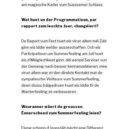
am magesche Kader vum Suessemer Schlass.
Wat huet un der Programmatioun, par
rapport zum leschte Joer, changéiert?
De Report vum Fest huet eis virun allem méi Zäit
ginn eis Iddie weider auszeschaffen. Och eis
Participatioun um Summerfeeling am Juli huet
eis d’Méiglechkeet ginn, déi eenzel Servicer vun
der Gemeng nach besser kennenzeléieren, mee
virun allem war et den direkte Kontakt mat de
sympatesche Visiteure vum Summerfeeling,
deen dozou bäigedroen huet eis Iddie fir de
Wanterfeeling ze verbesseren.
Wouranner wäert de groussen
Ënnerscheed zum Summerfeeling leien?
Eleng schonn d’Joreszäit mécht eng Differenz.