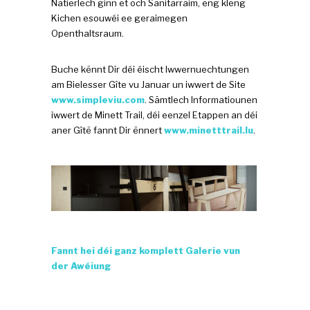
Natierlech ginn et och Sanitärraim, eng kleng
Kichen esouwéi ee geraimegen
Openthaltsraum.
Buche kënnt Dir déi éischt Iwwernuechtungen
am Bielesser Gîte vu Januar un iwwert de Site
www.simpleviu.com
. Sämtlech Informatiounen
iwwert de Minett Trail, déi eenzel Etappen an déi
aner Gîtë fannt Dir ënnert
www.minetttrail.lu
.
Fannt hei déi ganz komplett Galerie vun
der Awéiung