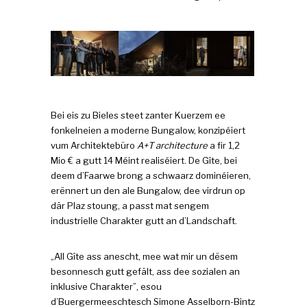
Bei eis zu Bieles steet zanter Kuerzem ee
fonkelneien a moderne Bungalow, konzipéiert
vum Architektebüro
A+T architecture
a fir 1,2
Mio € a gutt 14 Méint realiséiert. De Gîte, bei
deem d’Faarwe brong a schwaarz dominéieren,
erënnert un den ale Bungalow, dee virdrun op
där Plaz stoung, a passt mat sengem
industrielle Charakter gutt an d’Landschaft.
„All Gîte ass anescht, mee wat mir un dësem
besonnesch gutt gefält, ass dee sozialen an
inklusive Charakter”, esou
d’Buergermeeschtesch Simone Asselborn-Bintz