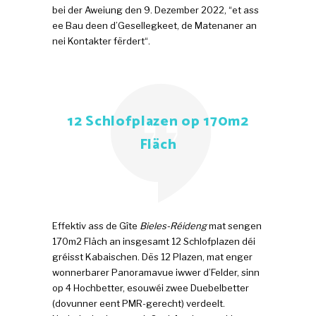
bei der Aweiung den 9. Dezember 2022, “et ass
ee Bau deen d’Gesellegkeet, de Matenaner an
nei Kontakter fërdert“.
12 Schlofplazen op 170m2
Fläch
Effektiv ass de Gîte
Bieles-Réideng
mat sengen
170m2 Fläch an insgesamt 12 Schlofplazen déi
gréisst Kabaischen. Dës 12 Plazen, mat enger
wonnerbarer Panoramavue iwwer d’Felder, sinn
op 4 Hochbetter, esouwéi zwee Duebelbetter
(dovunner eent PMR-gerecht) verdeelt.