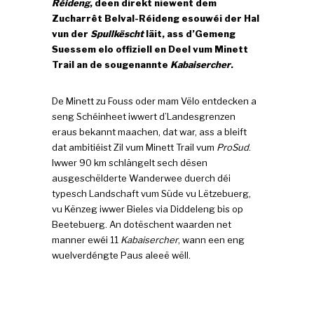
Réideng
, deen direkt niewent dem
Zucharrêt Belval-Réideng esouwéi der Hal
vun der
Spullkëscht
läit, ass d’Gemeng
Suessem elo offiziell en Deel vum Minett
Trail an de sougenannte
Kabaisercher
.
De Minett zu Fouss oder mam Vëlo entdecken a
seng Schéinheet iwwert d’Landesgrenzen
eraus bekannt maachen, dat war, ass a bleift
dat ambitiéist Zil vum Minett Trail vum
ProSud
.
Iwwer 90 km schlängelt sech dësen
ausgeschëlderte Wanderwee duerch déi
typesch Landschaft vum Süde vu Lëtzebuerg,
vu Kënzeg iwwer Bieles via Diddeleng bis op
Beetebuerg. An dotëschent waarden net
manner ewéi 11
Kabaisercher
, wann een eng
wuelverdéngte Paus aleeë wëll.