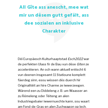
All Gîte ass anescht, mee wat
mir un dësem gutt gefält, ass
dee sozialen an inklusive
Charakter
Déi Europäesch Kulturhaaptstad
Esch2022
war
de perfekten Ulass fir de Bau vun dëse
Gîten
ze
acceleréieren. An och wann aktuell eréischt 6
vun deenen insgesamt 11 Statioune komplett
fäerdeg sinn, esou wëssen dës duerch hir
Originalitéit an hire Charme ze iwwerzeegen.
Wärend een zu Diddeleng z. B. um Waasser an
zu Rëmeleng oder Téiteng an alen
Industriegebaier iwwernuechte kann, sou waart
am Fond-de-Gras en alen Zuchwagon op Iech.