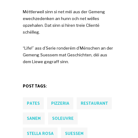
Mëttlerweil sinn si net méi aus der Gemeng
ewechzedenken an hunn och net wëlles
opzehalen. Dat sinn si hiren treie Clientë
schëlleg.
“Life!” ass d’Serie ronderëm d’Mënschen an der
Gemeng Suessem mat Geschichten, déi aus
dem Liewe gegraff sinn.
POST TAGS:
PATES
PIZZERIA
RESTAURANT
SANEM
SOLEUVRE
STELLA ROSA
SUESSEM