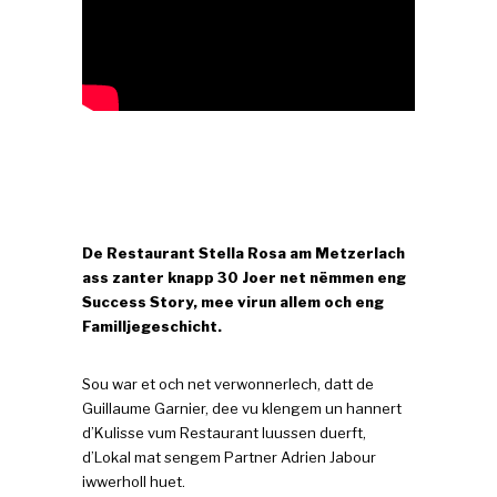
De Restaurant Stella Rosa am Metzerlach
ass zanter knapp 30 Joer net nëmmen eng
Success Story, mee virun allem och eng
Familljegeschicht.
Sou war et och net verwonnerlech, datt de
Guillaume Garnier, dee vu klengem un hannert
d’Kulisse vum Restaurant luussen duerft,
d’Lokal mat sengem Partner Adrien Jabour
iwwerholl huet.