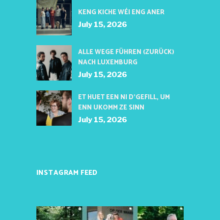
KENG KICHE WÉI ENG ANER
July 15, 2026
ALLE WEGE FÜHREN (ZURÜCK)
NACH LUXEMBURG
July 15, 2026
ET HUET EEN NI D’GEFILL, UM
ENN UKOMM ZE SINN
July 15, 2026
INSTAGRAM FEED