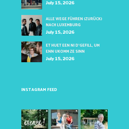
July 15, 2026
ALLE WEGE FÜHREN (ZURÜCK)
NACH LUXEMBURG
July 15, 2026
ET HUET EEN NI D’GEFILL, UM
ENN UKOMM ZE SINN
July 15, 2026
INSTAGRAM FEED