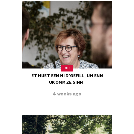
HI!
ET HUET EEN NI D’GEFILL, UM ENN
UKOMM ZE SINN
4 weeks ago