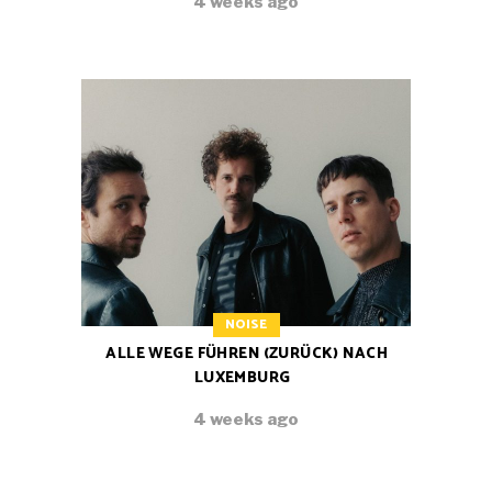
4 weeks ago
NOISE
ALLE WEGE FÜHREN (ZURÜCK) NACH
LUXEMBURG
4 weeks ago