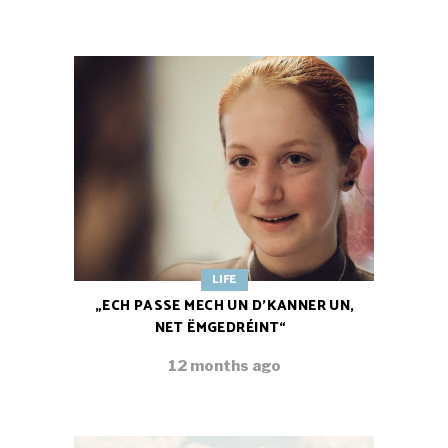
LIFE
„ECH PASSE MECH UN D’KANNER UN,
NET ËMGEDRÉINT“
12 months ago