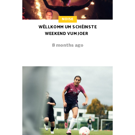
NOISE
WËLLKOMM UM SCHÉINSTE
WEEKEND VUM JOER
8 months ago