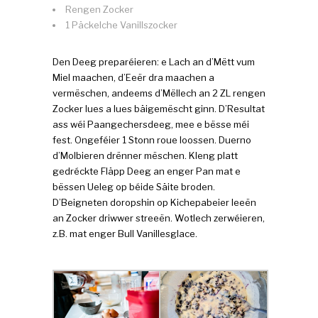
Rengen Zocker
1 Päckelche Vanillszocker
Den Deeg preparéieren: e Lach an d’Mëtt vum
Miel maachen, d’Eeër dra maachen a
vermëschen, andeems d’Mëllech an 2 ZL rengen
Zocker lues a lues bäigemëscht ginn. D’Resultat
ass wéi Paangechersdeeg, mee e bësse méi
fest. Ongeféier 1 Stonn roue loossen. Duerno
d’Molbieren drënner mëschen. Kleng platt
gedréckte Fläpp Deeg an enger Pan mat e
bëssen Ueleg op béide Säite broden.
D’Beigneten doropshin op Kichepabeier leeën
an Zocker driwwer streeën. Wotlech zerwéieren,
z.B. mat enger Bull Vanillesglace.