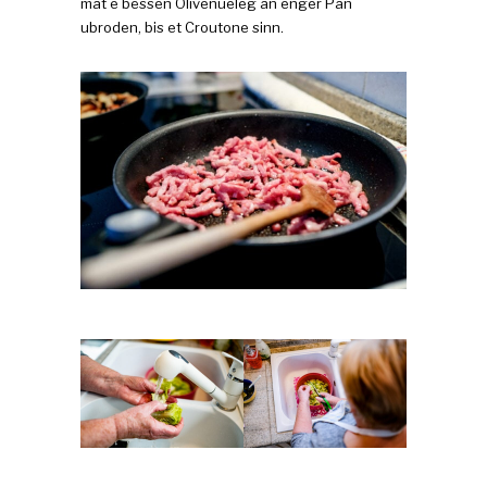
mat e bëssen Olivenueleg an enger Pan
ubroden, bis et Croutone sinn.