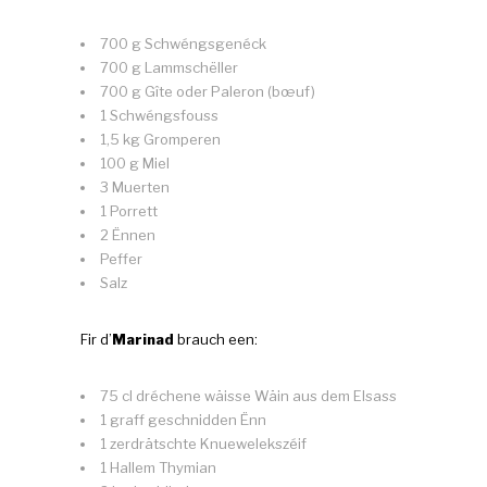
700 g Schwéngsgenéck
700 g Lammschëller
700 g Gîte oder Paleron (bœuf)
1 Schwéngsfouss
1,5 kg Gromperen
100 g Miel
3 Muerten
1 Porrett
2 Ënnen
Peffer
Salz
Fir d’
Marinad
brauch een:
75 cl dréchene wäisse Wäin aus dem Elsass
1 graff geschnidden Ënn
1 zerdrätschte Knuewelekszéif
1 Hallem Thymian