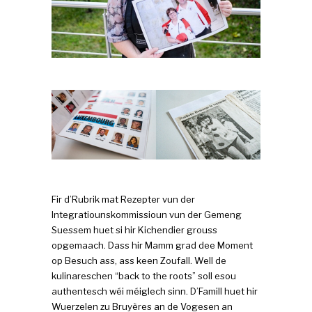
Fir d’Rubrik mat Rezepter vun der
Integratiounskommissioun vun der Gemeng
Suessem huet si hir Kichendier grouss
opgemaach. Dass hir Mamm grad dee Moment
op Besuch ass, ass keen Zoufall. Well de
kulinareschen “back to the roots” soll esou
authentesch wéi méiglech sinn. D’Famill huet hir
Wuerzelen zu Bruyères an de Vogesen an