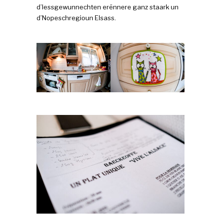
d’Iessgewunnechten erënnere ganz staark un
d’Nopeschregioun Elsass.