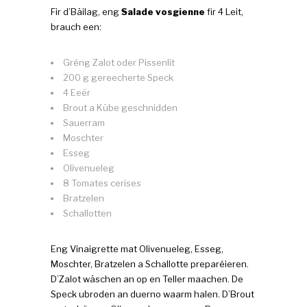
Fir d’Bäilag, eng
Salade vosgienne
fir 4 Leit,
brauch een:
Gréng Zalot oder Pissenlit
200 g gereecherte Speck
4 Eeër
Brout a Kübe geschnidden
Sauerram
Moschter
Esseg
Olivenueleg
8 Tomates cerises
Bratzelen
Schallotten
Eng Vinaigrette mat Olivenueleg, Esseg,
Moschter, Bratzelen a Schallotte preparéieren.
D’Zalot wäschen an op en Teller maachen. De
Speck ubroden an duerno waarm halen. D’Brout