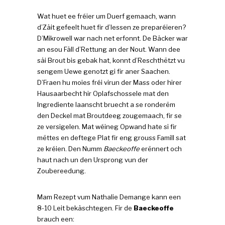
Wat huet ee fréier um Duerf gemaach, wann
d’Zäit gefeelt huet fir d’Iessen ze preparéieren?
D’Mikrowell war nach net erfonnt. De Bäcker war
an esou Fäll d’Rettung an der Nout. Wann dee
säi Brout bis gebak hat, konnt d’Reschthëtzt vu
sengem Uewe genotzt gi fir aner Saachen.
D’Fraen hu moies fréi virun der Mass oder hirer
Hausaarbecht hir Oplafschossele mat den
Ingrediente laanscht bruecht a se ronderëm
den Deckel mat Broutdeeg zougemaach, fir se
ze versigelen. Mat wéineg Opwand hate si fir
mëttes en deftege Plat fir eng grouss Famill sat
ze kréien. Den Numm
Baeckeoffe
erënnert och
haut nach un den Ursprong vun der
Zoubereedung.
Mam Rezept vum Nathalie Demange kann een
8-10 Leit bekäschtegen. Fir de
Baeckeoffe
brauch een: