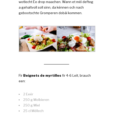
wotlecht Ee drop maachen. Wann et méi defteg
a gehaltvoll soll sinn, da kënnen och nach
gebootschte Gromperen dobäi kommen.
Fir
Beignets de myrtilles
fir 4-6 Leit, brauch
een:
2 Eeër
250 g Molbieren
250 g Miel
25 cl Mëllech