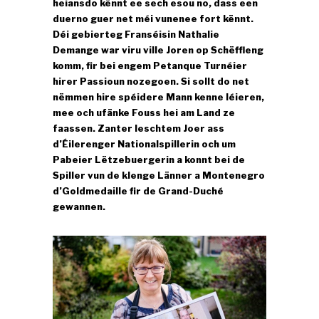
heiansdo kënnt ee sech esou no, dass een
duerno guer net méi vunenee fort kënnt.
Déi gebierteg Franséisin Nathalie
Demange war viru ville Joren op Schëffleng
komm, fir bei engem Petanque Turnéier
hirer Passioun nozegoen. Si sollt do net
nëmmen hire spéidere Mann kenne léieren,
mee och ufänke Fouss hei am Land ze
faassen. Zanter leschtem Joer ass
d’Éilerenger Nationalspillerin och um
Pabeier Lëtzebuergerin a konnt bei de
Spiller vun de klenge Länner a Montenegro
d’Goldmedaille fir de Grand-Duché
gewannen.