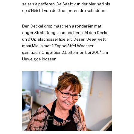
salzen a pefferen. De Saaft vun der Marinad bis
op d’Héicht vun de Gromperen dra schëdden.
Den Deckel drop maachen a ronderëm mat
enger Sträif Deeg zoumaachen, déi den Deckel
un d’Oplafschossel fixéiert. Dësen Deeg gëtt
mam Miel a mat 1 Zoppeläffel Waasser
gemaach. Ongeféier 2,5 Stonnen bei 200° am
Uewe goe loossen.