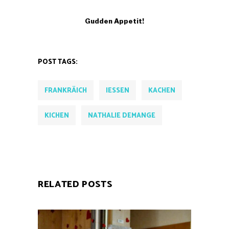
Gudden Appetit!
POST TAGS:
FRANKRÄICH
IESSEN
KACHEN
KICHEN
NATHALIE DEMANGE
RELATED POSTS