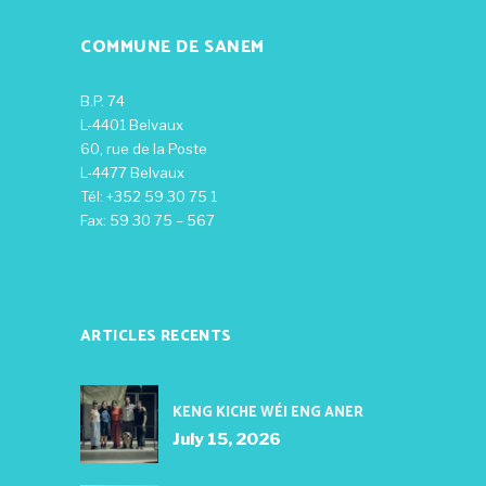
COMMUNE DE SANEM
B.P. 74
L-4401 Belvaux
60, rue de la Poste
L-4477 Belvaux
Tél: +352 59 30 75 1
Fax: 59 30 75 – 567
ARTICLES RECENTS
KENG KICHE WÉI ENG ANER
July 15, 2026