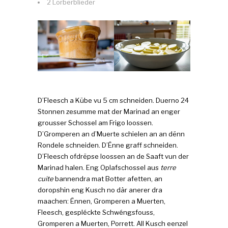
2 Lorberblieder
D’Fleesch a Kübe vu 5 cm schneiden. Duerno 24
Stonnen zesumme mat der Marinad an enger
grousser Schossel am Frigo loossen.
D’Gromperen an d’Muerte schielen an an dënn
Rondele schneiden. D’Ënne graff schneiden.
D’Fleesch ofdrëpse loossen an de Saaft vun der
Marinad halen. Eng Oplafschossel aus
terre
cuite
bannendra mat Botter afetten, an
doropshin eng Kusch no där anerer dra
maachen: Ënnen, Gromperen a Muerten,
Fleesch, gespléckte Schwéngsfouss,
Gromperen a Muerten, Porrett. All Kusch eenzel