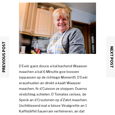
PREVIOUS POST
NEXT POST
D’Eeër ganz douce a bal kachend Waasser
maachen a bal 6 Minutte goe loossen
(oppassen op de richtege Moment!). D’Eeër
eraushuelen an direkt a kaalt Waasser
maachen, fir d’Cuisson ze stoppen. Duerno
virsiichteg schielen. D’Tomates cerises, de
Speck an d’Croutonen op d’Zalot maachen.
Uschléissend mat e bësse Vinaigrette an 1
Kaffisläffel Sauerram verfeineren, an dat