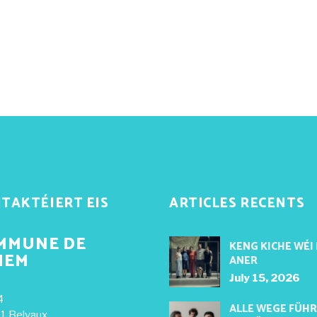
TAKTÉIERT EIS
ARTICLES RECENTS
MMUNE DE
KENG KICHE WÉI
NEM
ANER
July 15, 2026
4
ALLE WEGE FÜH
1 Belvaux