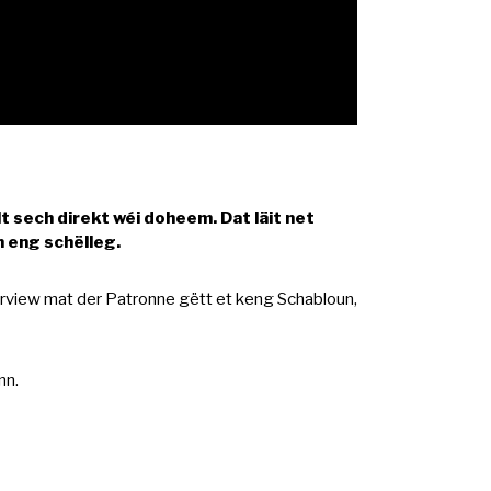
t sech direkt wéi doheem. Dat läit net
 eng schëlleg.
nterview mat der Patronne gëtt et keng Schabloun,
nn.