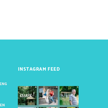
INSTAGRAM FEED
 ENG
REN