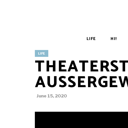
LIFE
HI!
LIFE
THEATERST
AUSSERGEW
June 15, 2020