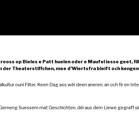
oss op Bieles e Patt huelen oder e Maufel iesse geet, fill
der Theaterstiffchen, mee d’Wiertsfra bleift och kengem
kultur ouni Filter. Keen Dag ass wéi deen aneren, an och fir en I
r Gemeng Suessem mat Geschichten, déi aus dem Liewe gegraff si