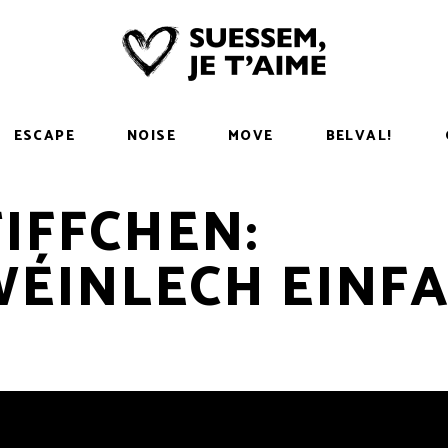
ESCAPE
NOISE
MOVE
BELVAL!
IFFCHEN:
ÉINLECH EINF