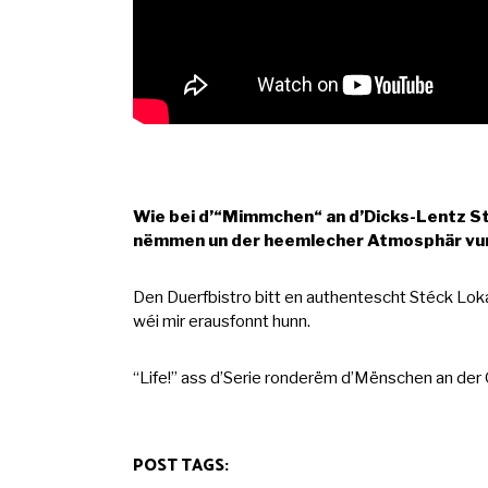
Wie bei d’“Mimmchen“ an d’Dicks-Lentz Stro
nëmmen un der heemlecher Atmosphär vun 
Den Duerfbistro bitt en authentescht Stéck Lokal
wéi mir erausfonnt hunn.
“Life!” ass d’Serie ronderëm d’Mënschen an de
POST TAGS: