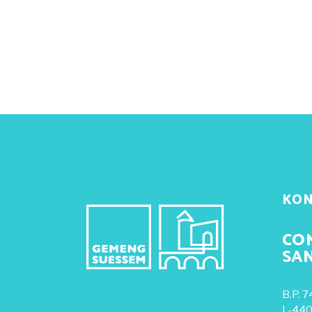
KON
CO
SA
B.P. 7
L-440