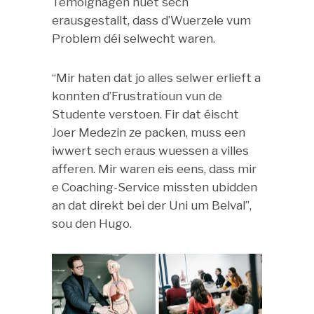
Temoignagen huet sech
erausgestallt, dass d’Wuerzele vum
Problem déi selwecht waren.
“Mir haten dat jo alles selwer erlieft a
konnten d’Frustratioun vun de
Studente verstoen. Fir dat éischt
Joer Medezin ze packen, muss een
iwwert sech eraus wuessen a villes
afferen. Mir waren eis eens, dass mir
e Coaching-Service missten ubidden
an dat direkt bei der Uni um Belval”,
sou den Hugo.