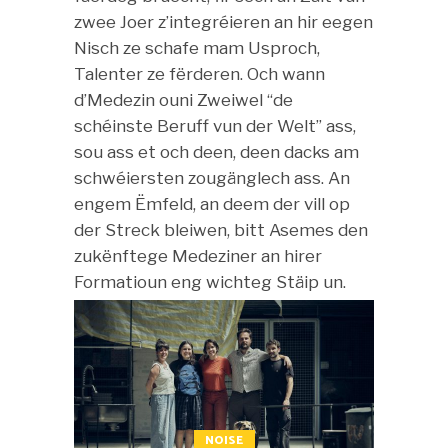
zwee Joer z’integréieren an hir eegen
Nisch ze schafe mam Usproch,
Talenter ze fërderen. Och wann
d’Medezin ouni Zweiwel “de
schéinste Beruff vun der Welt” ass,
sou ass et och deen, deen dacks am
schwéiersten zougänglech ass. An
engem Ëmfeld, an deem der vill op
der Streck bleiwen, bitt Asemes den
zukënftege Medeziner an hirer
Formatioun eng wichteg Stäip un.
NOISE