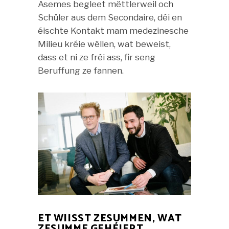
Asemes begleet mëttlerweil och
Schüler aus dem Secondaire, déi en
éischte Kontakt mam medezinesche
Milieu kréie wëllen, wat beweist,
dass et ni ze fréi ass, fir seng
Beruffung ze fannen.
ET WIISST ZESUMMEN, WAT
ZESUMME GEHÉIERT