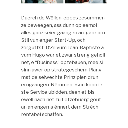
Duerch de Wëllen, eppes zesummen
ze beweegen, ass dunn op eemol
alles ganz séier gaangen an, ganz am
Stil vun enger Start-Up, och
zerguttst. D’Zil vum Jean-Baptiste a
vum Hugo war et zwar streng geholl
net, e “Business” opzebauen, mee si
sinn awer op strategeschem Plang
mat de selwechte Prinzipien drun
erugaangen. Nëmmen esou konnte
si e Service ubidden, deen et bis
ewell nach net zu Lëtzebuerg gouf,
an an engems ënnert dem Stréch
rentabel schaffen.