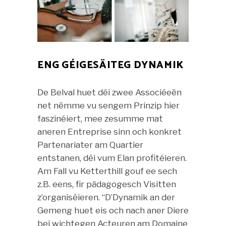
ENG GÉIGESÄITEG DYNAMIK
De Belval huet déi zwee Associéeën
net nëmme vu sengem Prinzip hier
faszinéiert, mee zesumme mat
aneren Entreprise sinn och konkret
Partenariater am Quartier
entstanen, déi vum Elan profitéieren.
Am Fall vu Ketterthill gouf ee sech
z.B. eens, fir pädagogesch Visitten
z’organiséieren. “D’Dynamik an der
Gemeng huet eis och nach aner Diere
bei wichtegen Acteuren am Domaine