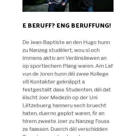
E BERUFF? ENG BERUFFUNG!
De Jean-Baptiste an den Hugo hunn
zu Nanzeg studéiert, wou si och
immens aktiv am Veräinsliewen an
op sportlechem Plang waren. Am Laf
vun de Joren hunn déi zwee Kollege
vill Kontakter geknäppt a
festgestallt dass Studenten, déi dat
éischt Joer Medezin op der Uni
Lëtzebuerg hanneru sech bruecht
haten, duerno geplot waren, fir an
hirem zweete Joer zu Nanzeg Fouss
ze faassen. Duerch déi verschidden