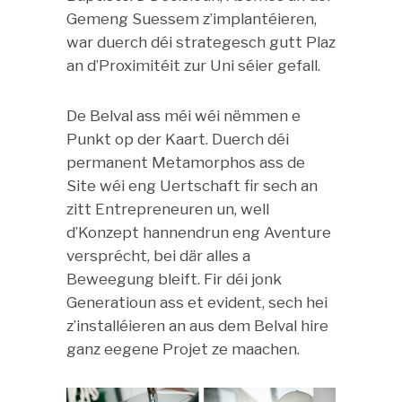
Gemeng Suessem z’implantéieren,
war duerch déi strategesch gutt Plaz
an d’Proximitéit zur Uni séier gefall.
De Belval ass méi wéi nëmmen e
Punkt op der Kaart. Duerch déi
permanent Metamorphos ass de
Site wéi eng Uertschaft fir sech an
zitt Entrepreneuren un, well
d’Konzept hannendrun eng Aventure
versprécht, bei där alles a
Beweegung bleift. Fir déi jonk
Generatioun ass et evident, sech hei
z’installéieren an aus dem Belval hire
ganz eegene Projet ze maachen.