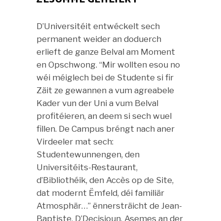
D’Universitéit entwéckelt sech
permanent weider an doduerch
erlieft de ganze Belval am Moment
en Opschwong. “Mir wollten esou no
wéi méiglech bei de Studente si fir
Zäit ze gewannen a vum agreabele
Kader vun der Uni a vum Belval
profitéieren, an deem si sech wuel
fillen. De Campus bréngt nach aner
Virdeeler mat sech:
Studentewunnengen, den
Universitéits-Restaurant,
d’Bibliothéik, den Accès op de Site,
dat modernt Ëmfeld, déi familiär
Atmosphär…” ënnersträicht de Jean-
Baptiste. D’Decisioun, Asemes an der