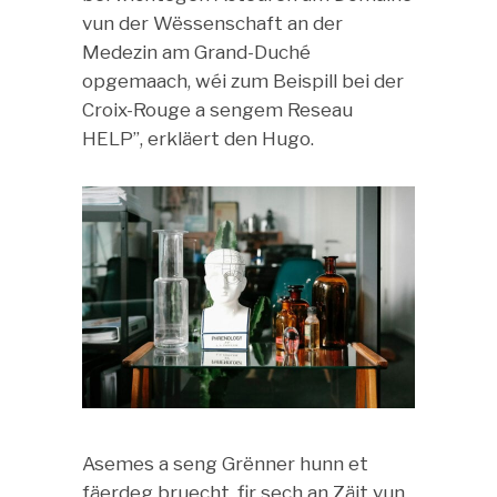
vun der Wëssenschaft an der
Medezin am Grand-Duché
opgemaach, wéi zum Beispill bei der
Croix-Rouge a sengem Reseau
HELP”, erkläert den Hugo.
Asemes a seng Grënner hunn et
fäerdeg bruecht, fir sech an Zäit vun