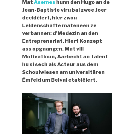
Mat
Asemes
hunn den Hugo an de
Jean-Baptiste viru bal zwee Joer
decidéiert, hier zwou
Leidenschafte mateneen ze
verbannen: d’Medezin an den
Entreprenariat. Hiert Konzept
ass opgaangen. Mat vill
Motivatioun, Aarbecht an Talent
hu si sech als Acteur aus dem
Schoulwiesen am universitären
Ëmfeld um Belval etabléiert.