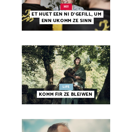
HI!
ET HUET EEN NI D’GEFILL, UM
ENN UKOMM ZE SINN
LIFE
KOMM FIR ZE BLEIWEN