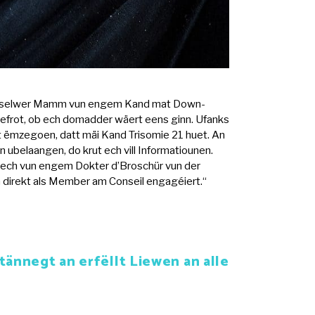
i ass selwer Mamm vun engem Kand mat Down-
 gefrot, ob ech domadder wäert eens ginn. Ufanks
at ëmzegoen, datt mäi Kand Trisomie 21 huet. An
belaangen, do krut ech vill Informatiounen.
t ech vun engem Dokter d’Broschür vun der
h direkt als Member am Conseil engagéiert.“
ännegt an erfëllt Liewen an alle