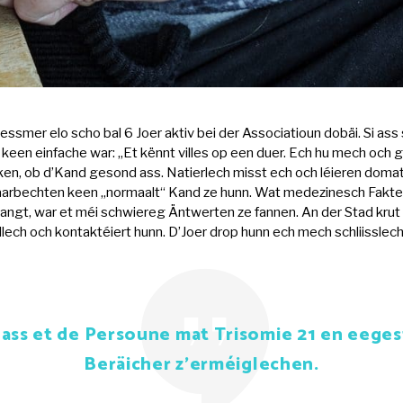
Messmer elo scho bal 6 Joer aktiv bei der Associatioun dobäi. S
 keen einfache war: „Et kënnt villes op een duer. Ech hu mech och
cken, ob d’Kand gesond ass. Natierlech misst ech och léieren dom
rbechten keen „normaalt“ Kand ze hunn. Wat medezinesch Fakten u
angt, war et méi schwiereg Äntwerten ze fannen. An der Stad kru
lech och kontaktéiert hunn. D’Joer drop hunn ech mech schliisslec
ass et de Persoune mat Trisomie 21 en eegest
Beräicher z’erméiglechen.