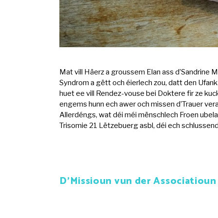
Mat vill Häerz a groussem Elan ass d’Sandrine 
Syndrom a gëtt och éierlech zou, datt den Ufank
huet ee vill Rendez-vouse bei Doktere fir ze ku
engems hunn ech awer och missen d’Trauer veraa
Allerdéngs, wat déi méi mënschlech Froen ubela
Trisomie 21 Lëtzebuerg asbl, déi ech schlussend
D’Missioun vun der Associatioun 