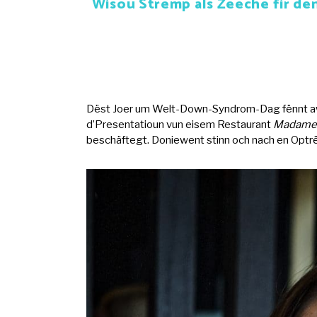
Wisou Strëmp als Zeeche fir de
Dëst Joer um Welt-Down-Syndrom-Dag fënnt awer
d’Presentatioun vun eisem Restaurant
Madame
beschäftegt. Doniewent stinn och nach en Optr