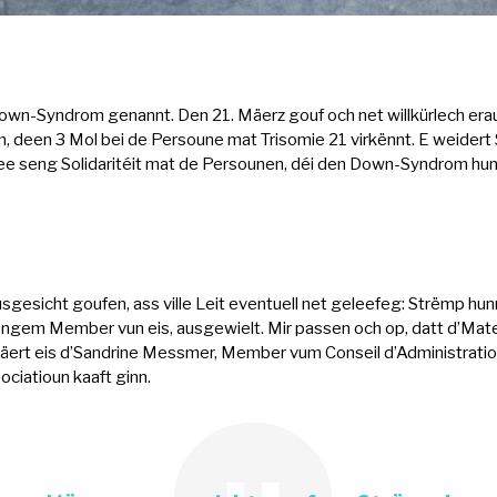
own-Syndrom genannt. Den 21. Mäerz gouf och net willkürlech erau
m, deen 3 Mol bei de Persoune mat Trisomie 21 virkënnt. E weider
ee seng Solidaritéit mat de Persounen, déi den Down-Syndrom h
sgesicht goufen, ass ville Leit eventuell net geleefeg: Strëmp h
ngem Member vun eis, ausgewielt. Mir passen och op, datt d’Mate
läert eis d’Sandrine Messmer, Member vum Conseil d’Administratio
ciatioun kaaft ginn.