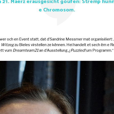
n 21. Mäerz erausgesicht goufen: Strëmp hunn
e Chromosom.
 och en Event statt, dat d’Sandrine Messmer mat organiséiert: 
 Witzeg
zu Bieles virstellen ze kënnen. Hei handelt et sech ëm e R
ëtt vum
Dreamteam21
an d’Ausstellung
¿Puzzled!
um Programm.“