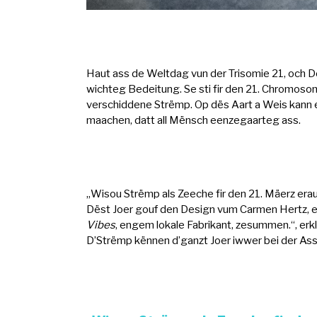
Haut ass de Weltdag vun der Trisomie 21, och D
wichteg Bedeitung. Se sti fir den 21. Chromoso
verschiddene Strëmp. Op dës Aart a Weis kann 
maachen, datt all Mënsch eenzegaarteg ass.
„Wisou Strëmp als Zeeche fir den 21. Mäerz erau
Dëst Joer gouf den Design vum Carmen Hertz, e
Vibes
, engem lokale Fabrikant, zesummen.“, erk
D’Strëmp kënnen d’ganzt Joer iwwer bei der Asso