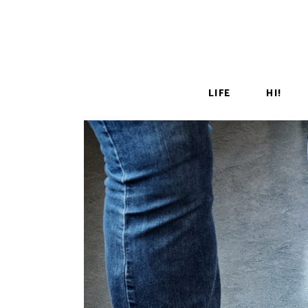
LIFE
HI!