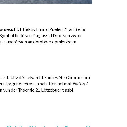
sgesicht. Effektiv hunn d’Zuelen 21 an 3 eng
t Symbol fir dësen Dag ass d’Droe vun zwou
unn, ausdrécken an dorobber opmierksam
unn effektiv déi selwecht Form wéi e Chromosom.
rial organesch ass a schaffen hei mat
Natural
n vun der Trisomie 21 Lëtzebuerg asbl.