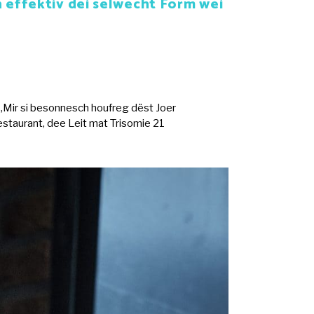
 effektiv déi selwecht Form wéi
„Mir si besonnesch houfreg dëst Joer
estaurant, dee Leit mat Trisomie 21