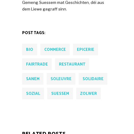
Gemeng Suessem mat Geschichten, déi aus
dem Liewe gegraff sinn.
POST TAGS:
BIO
COMMERCE
EPICERIE
FAIRTRADE
RESTAURANT
SANEM
SOLEUVRE
SOLIDAIRE
SOZIAL
SUESSEM
ZOLWER
RELATED POSTS