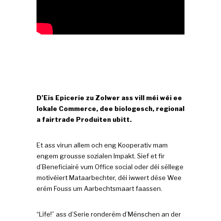
D’Eis Epicerie zu Zolwer ass vill méi wéi ee
lokale Commerce, dee biologesch, regional
a fairtrade Produiten ubitt.
Et ass virun allem och eng Kooperativ mam
engem grousse sozialen Impakt. Sief et fir
d’Beneficiairë vum Office social oder déi sëllege
motivéiert Mataarbechter, déi iwwert dëse Wee
erëm Fouss um Aarbechtsmaart faassen.
“Life!” ass d’Serie ronderëm d’Mënschen an der