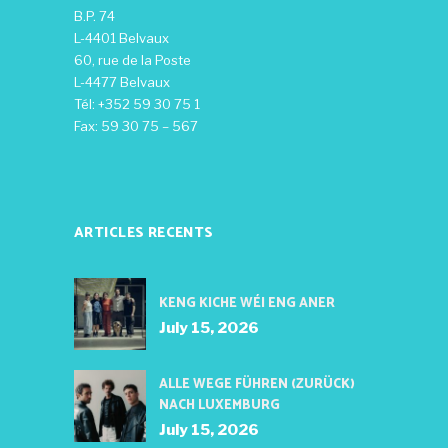
B.P. 74
L-4401 Belvaux
60, rue de la Poste
L-4477 Belvaux
Tél: +352 59 30 75 1
Fax: 59 30 75 – 567
ARTICLES RECENTS
KENG KICHE WÉI ENG ANER
July 15, 2026
ALLE WEGE FÜHREN (ZURÜCK)
NACH LUXEMBURG
July 15, 2026