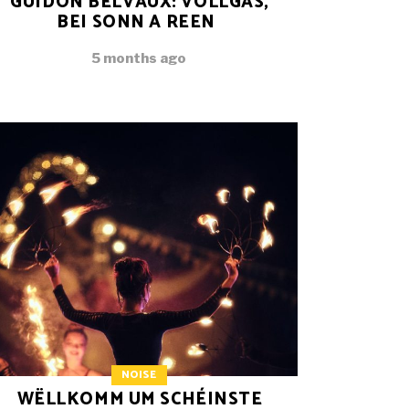
GUIDON BELVAUX: VOLLGAS,
BEI SONN A REEN
5 months ago
NOISE
WËLLKOMM UM SCHÉINSTE