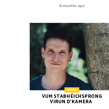
8 months ago
NOISE
VUM STABHÉICHSPRONG
VIRUN D‘KAMERA