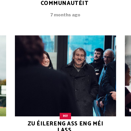
COMMUNAUTÉIT
7 months ago
HI!
ZU ÉILERENG ASS ENG MÉI
LASS