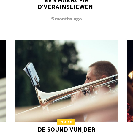
EEN HÄERZ FIR
D‘VERÄINSLIEWEN
5 months ago
NOISE
DE SOUND VUN DER