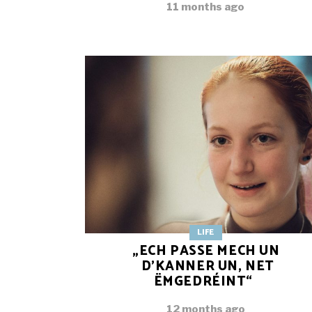
11 months ago
LIFE
„ECH PASSE MECH UN
D’KANNER UN, NET
ËMGEDRÉINT“
12 months ago