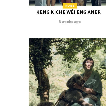
NOISE
KENG KICHE WÉI ENG ANER
3 weeks ago