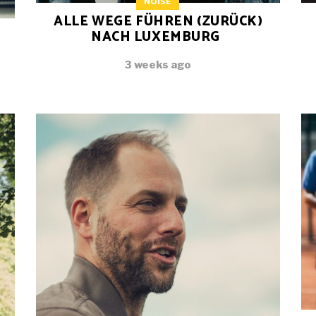
NOISE
ALLE WEGE FÜHREN (ZURÜCK)
NACH LUXEMBURG
3 weeks ago