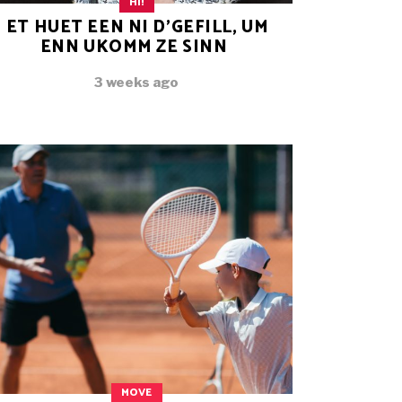
HI!
ET HUET EEN NI D’GEFILL, UM
ENN UKOMM ZE SINN
3 weeks ago
MOVE