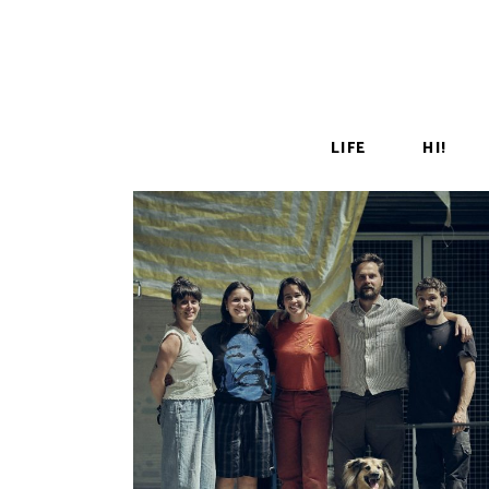
LIFE
HI!