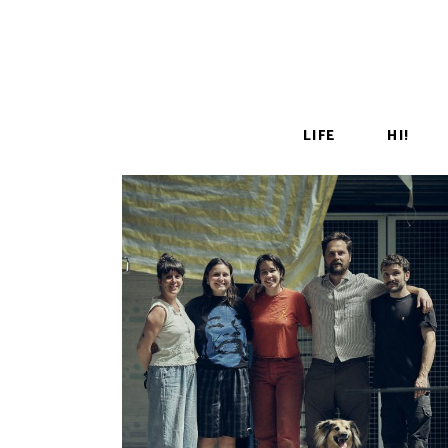
LIFE
HI!