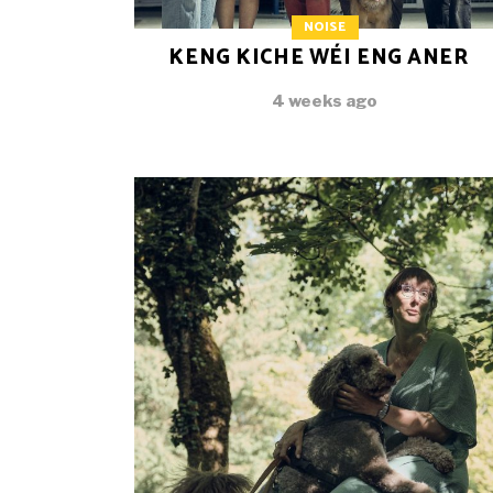
NOISE
KENG KICHE WÉI ENG ANER
4 weeks ago