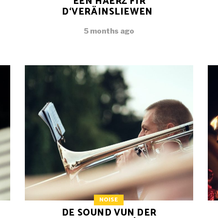
EEN HÄERZ FIR
D‘VERÄINSLIEWEN
5 months ago
NOISE
DE SOUND VUN DER