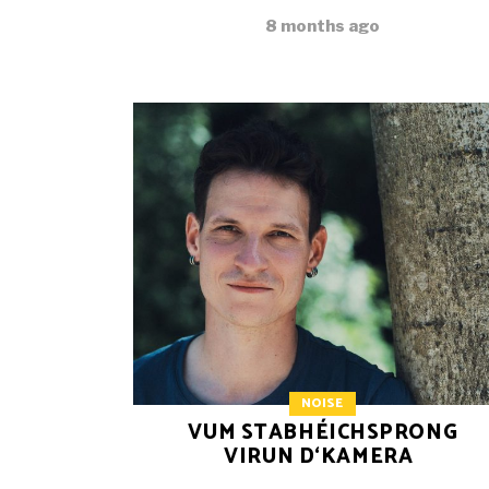
8 months ago
NOISE
VUM STABHÉICHSPRONG
VIRUN D‘KAMERA