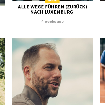
NOISE
ALLE WEGE FÜHREN (ZURÜCK)
NACH LUXEMBURG
4 weeks ago