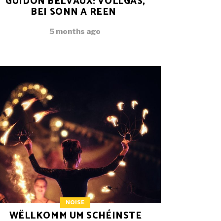
GUIDON BELVAUX: VOLLGAS,
BEI SONN A REEN
5 months ago
NOISE
WËLLKOMM UM SCHÉINSTE