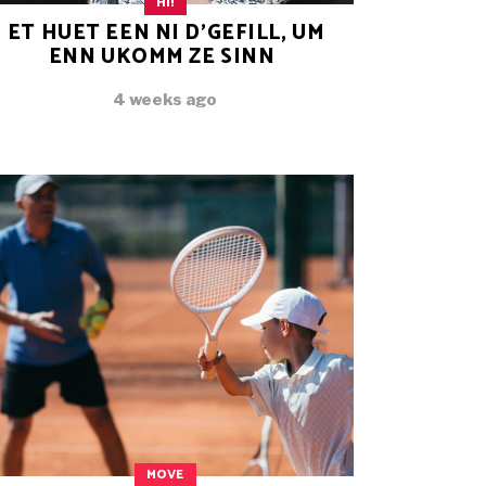
HI!
ET HUET EEN NI D’GEFILL, UM
ENN UKOMM ZE SINN
4 weeks ago
MOVE