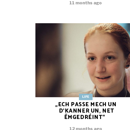
11 months ago
LIFE
„ECH PASSE MECH UN
D’KANNER UN, NET
ËMGEDRÉINT“
12 months ago