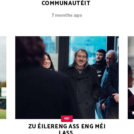
COMMUNAUTÉIT
7 months ago
HI!
ZU ÉILERENG ASS ENG MÉI
LASS