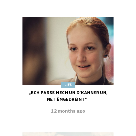
LIFE
„ECH PASSE MECH UN D’KANNER UN,
NET ËMGEDRÉINT“
12 months ago