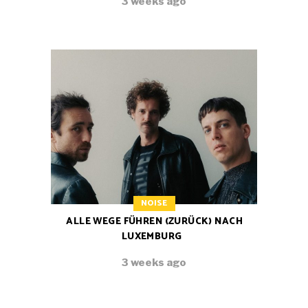
3 weeks ago
NOISE
ALLE WEGE FÜHREN (ZURÜCK) NACH
LUXEMBURG
3 weeks ago