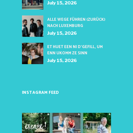
July 15, 2026
ALLE WEGE FÜHREN (ZURÜCK)
NACH LUXEMBURG
July 15, 2026
ET HUET EEN NI D’GEFILL, UM
ENN UKOMM ZE SINN
July 15, 2026
INSTAGRAM FEED