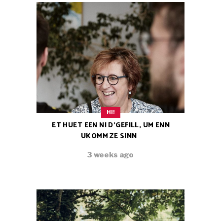
HI!
ET HUET EEN NI D’GEFILL, UM ENN
UKOMM ZE SINN
3 weeks ago