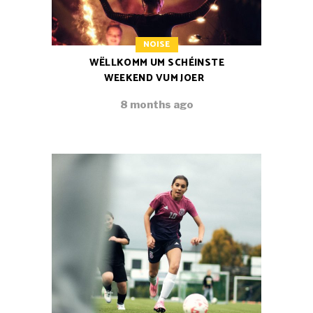
NOISE
WËLLKOMM UM SCHÉINSTE
WEEKEND VUM JOER
8 months ago