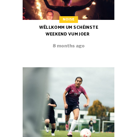
NOISE
WËLLKOMM UM SCHÉINSTE
WEEKEND VUM JOER
8 months ago