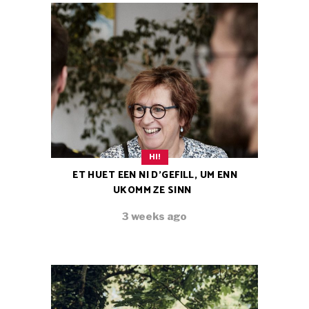
HI!
ET HUET EEN NI D’GEFILL, UM ENN
UKOMM ZE SINN
3 weeks ago