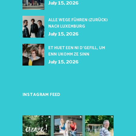
July 15, 2026
ALLE WEGE FÜHREN (ZURÜCK)
NACH LUXEMBURG
July 15, 2026
ET HUET EEN NI D’GEFILL, UM
ENN UKOMM ZE SINN
July 15, 2026
INSTAGRAM FEED