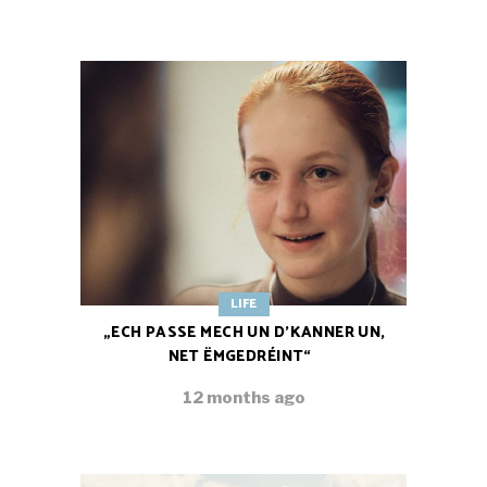
LIFE
„ECH PASSE MECH UN D’KANNER UN,
NET ËMGEDRÉINT“
12 months ago