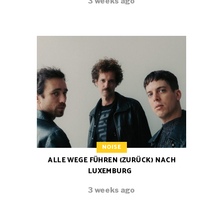
3 weeks ago
NOISE
ALLE WEGE FÜHREN (ZURÜCK) NACH
LUXEMBURG
3 weeks ago