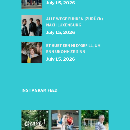
July 15, 2026
ALLE WEGE FÜHREN (ZURÜCK)
NACH LUXEMBURG
July 15, 2026
ET HUET EEN NI D’GEFILL, UM
ENN UKOMM ZE SINN
July 15, 2026
INSTAGRAM FEED