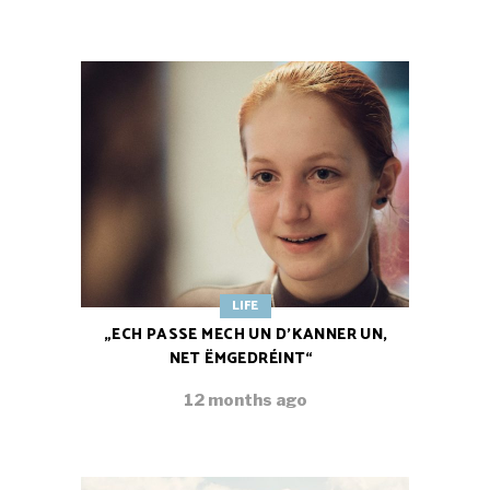
LIFE
„ECH PASSE MECH UN D’KANNER UN,
NET ËMGEDRÉINT“
12 months ago