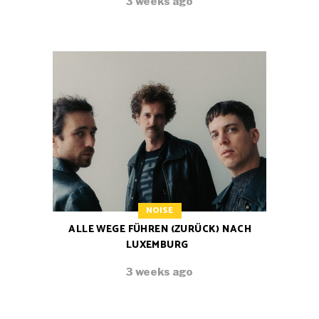
3 weeks ago
NOISE
ALLE WEGE FÜHREN (ZURÜCK) NACH
LUXEMBURG
3 weeks ago