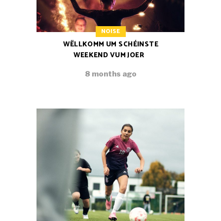
NOISE
WËLLKOMM UM SCHÉINSTE
WEEKEND VUM JOER
8 months ago