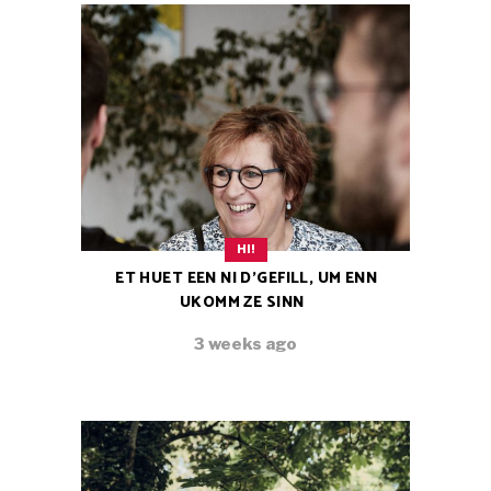
HI!
ET HUET EEN NI D’GEFILL, UM ENN
UKOMM ZE SINN
3 weeks ago