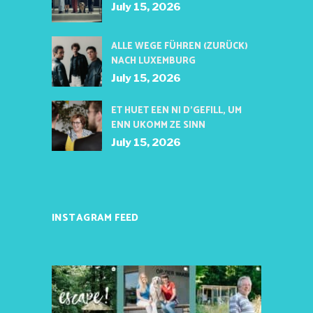
July 15, 2026
ALLE WEGE FÜHREN (ZURÜCK)
NACH LUXEMBURG
July 15, 2026
ET HUET EEN NI D’GEFILL, UM
ENN UKOMM ZE SINN
July 15, 2026
INSTAGRAM FEED