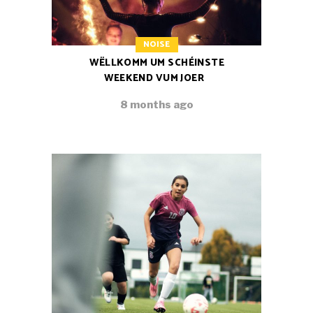
NOISE
WËLLKOMM UM SCHÉINSTE
WEEKEND VUM JOER
8 months ago