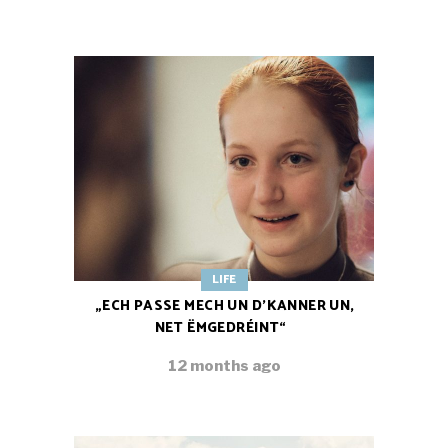
LIFE
„ECH PASSE MECH UN D’KANNER UN,
NET ËMGEDRÉINT“
12 months ago