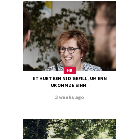
HI!
ET HUET EEN NI D’GEFILL, UM ENN
UKOMM ZE SINN
3 weeks ago