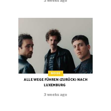
3 weeks ago
NOISE
ALLE WEGE FÜHREN (ZURÜCK) NACH
LUXEMBURG
3 weeks ago