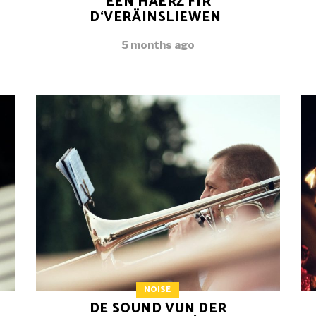
EEN HÄERZ FIR
D‘VERÄINSLIEWEN
5 months ago
NOISE
DE SOUND VUN DER