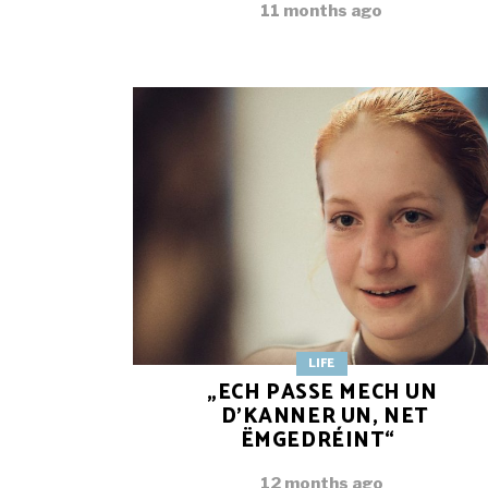
11 months ago
LIFE
„ECH PASSE MECH UN
D’KANNER UN, NET
ËMGEDRÉINT“
12 months ago