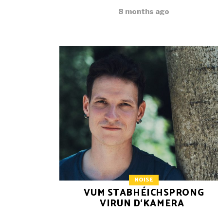
8 months ago
NOISE
VUM STABHÉICHSPRONG
VIRUN D‘KAMERA