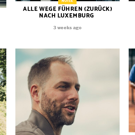
NOISE
ALLE WEGE FÜHREN (ZURÜCK)
NACH LUXEMBURG
3 weeks ago