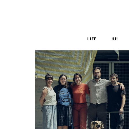
LIFE
HI!