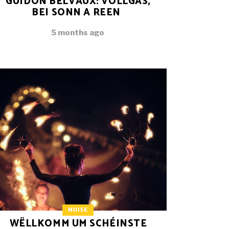
GUIDON BELVAUX: VOLLGAS,
BEI SONN A REEN
5 months ago
NOISE
WËLLKOMM UM SCHÉINSTE