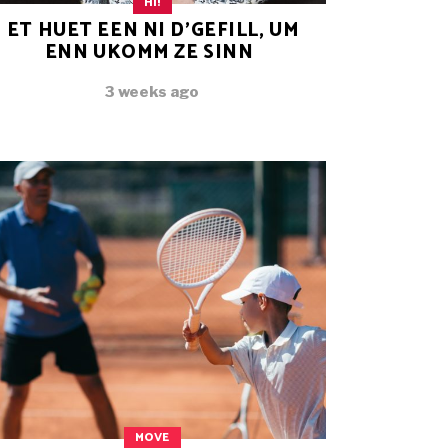
HI!
ET HUET EEN NI D’GEFILL, UM
ENN UKOMM ZE SINN
3 weeks ago
MOVE