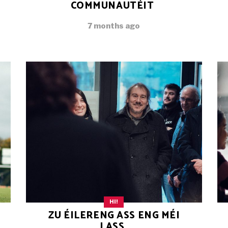
COMMUNAUTÉIT
7 months ago
HI!
ZU ÉILERENG ASS ENG MÉI
LASS