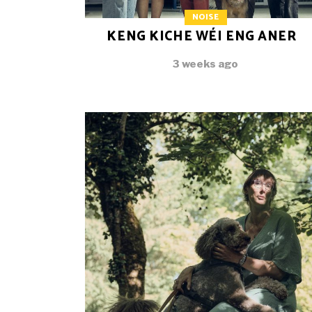
NOISE
KENG KICHE WÉI ENG ANER
3 weeks ago