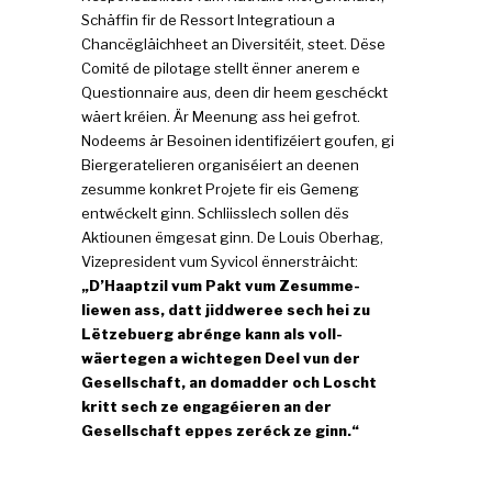
Schäffin fir de Ressort Integratioun a
Chancëgläichheet an Diversitéit, steet. Dëse
Comité de pilotage stellt ënner anerem e
Questionnaire aus, deen dir heem geschéckt
wäert kréien. Är Meenung ass hei gefrot.
Nodeems är Besoinen identifizéiert goufen, gi
Biergeratelieren organiséiert an deenen
zesumme konkret Projete fir eis Gemeng
entwéckelt ginn. Schliisslech sollen dës
Aktiounen ëmgesat ginn. De Louis Oberhag,
Vizepresident vum Syvicol ënnersträicht:
„D’Haaptzil vum Pakt vum Zesumme-
liewen ass, datt jiddweree sech hei zu
Lëtzebuerg abrénge kann als voll-
wäertegen a wichtegen Deel vun der
Gesellschaft, an domadder och Loscht
kritt sech ze engagéieren an der
Gesellschaft eppes zeréck ze ginn.“