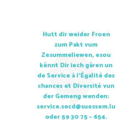
Hutt dir weider Froen
zum Pakt vum
Zesummeliewen, esou
kënnt Dir iech gären un
de Service à l’Égalité des
chances et Diversité vun
der Gemeng wenden:
service.secd@suessem.lu
oder 59 30 75 – 654.