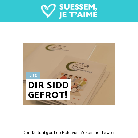
LIFE
DIR SIDD
GEFROT!
Den 13. Juni gouf de Pakt vum Zesumme- liewen