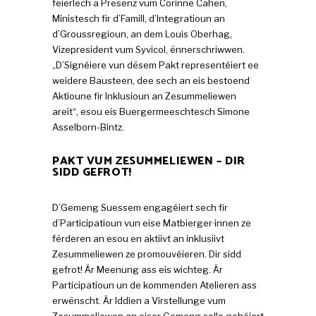
feierlech a Presenz vum Corinne Cahen,
Ministesch fir d’Famill, d’Integratioun an
d’Groussregioun, an dem Louis Oberhag,
Vizepresident vum Syvicol, ënnerschriwwen.
„D’Signéiere vun dësem Pakt representéiert ee
weidere Bausteen, dee sech an eis bestoend
Aktioune fir Inklusioun an Zesummeliewen
areit“, esou eis Buergermeeschtesch Simone
Asselborn-Bintz.
PAKT VUM ZESUMMELIEWEN – DIR
SIDD GEFROT!
D’Gemeng Suessem engagéiert sech fir
d’Participatioun vun eise Matbierger·innen ze
fërderen an esou en aktiivt an inklusiivt
Zesummeliewen ze promouvéieren. Dir sidd
gefrot! Är Meenung ass eis wichteg. Är
Participatioun un de kommenden Atelieren ass
erwënscht. Är Iddien a Virstellunge vum
Zesummeliewen an eiser Gemeng solle gehéiert