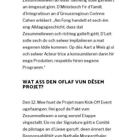
an ëmgesat ginn. D’Ministesch f ir d’Famill,
d’Integratioun an d’Groussregioun Corinne
Cahen erkläert: „Am Fong handelt et sech ëm
eng Alldagsgeschicht, dass dat
Zesummeliewen och richteg gelieft gëtt. D’Leit
solle sech do och selwer implizéieren a mat
eegenen Iddie kommen. Op dës Aart a Weis gi si
och selwer Acteur·trice a konsuméieren dann hir
eege Produiten, respektiv hiren eegene
Programm.“
WAT ASS DEN OFLAF VUN DËSEM
PROJET?
Den 12. Mee huet de Projet mam Kick-Off Event
ugefaangen. Hei gouf de Pakt vum
Zesummeliewen a seng eenzel Etappe
virgestallt. Elo no der Signature gëtt e Comité
de pilotage an d’Liewe geruff, deen ënnert der
Responsabilitéit vum Nathalie Morgenthaler,