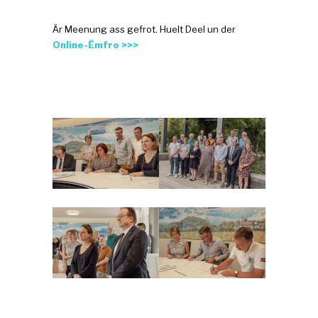
Är Meenung ass gefrot. Huelt Deel un der
Online-Ëmfro >>>