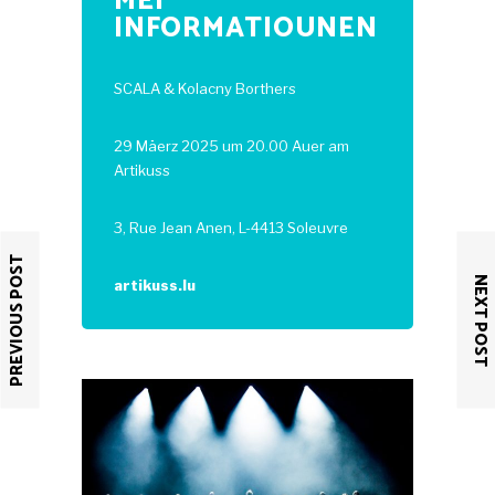
MÉI
INFORMATIOUNEN
SCALA & Kolacny Borthers
29 Mäerz 2025 um 20.00 Auer am
Artikuss
3, Rue Jean Anen,
L-4413 Soleuvre
PREVIOUS POST
NEXT POST
artikuss.lu