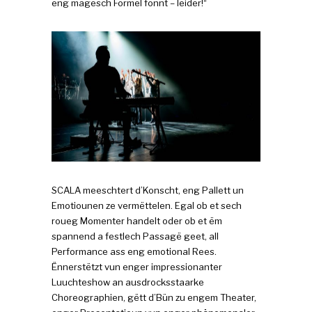
eng magesch Formel fonnt – leider!“
SCALA meeschtert d’Konscht, eng Pallett un
Emotiounen ze vermëttelen. Egal ob et sech
roueg Momenter handelt oder ob et ëm
spannend a festlech Passagë geet, all
Performance ass eng emotional Rees.
Ënnerstëtzt vun enger impressionanter
Luuchteshow an ausdrocksstaarke
Choreographien, gëtt d’Bün zu engem Theater,