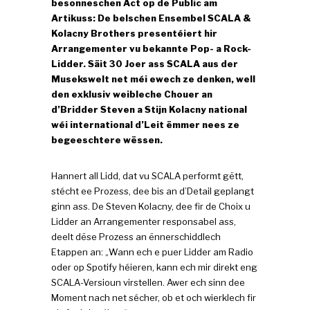
besonneschen Act op de Public am
Artikuss: De belschen Ensembel SCALA &
Kolacny Brothers presentéiert hir
Arrangementer vu bekannte Pop- a Rock-
Lidder. Säit 30 Joer ass SCALA aus der
Musekswelt net méi ewech ze denken, well
den exklusiv weibleche Chouer an
d’Bridder Steven a Stijn Kolacny national
wéi international d’Leit ëmmer nees ze
begeeschtere wëssen.
Hannert all Lidd, dat vu SCALA performt gëtt,
stécht ee Prozess, dee bis an d’Detail geplangt
ginn ass. De Steven Kolacny, dee fir de Choix u
Lidder an Arrangementer responsabel ass,
deelt dëse Prozess an ënnerschiddlech
Etappen an: „Wann ech e puer Lidder am Radio
oder op Spotify héieren, kann ech mir direkt eng
SCALA-Versioun virstellen. Awer ech sinn dee
Moment nach net sécher, ob et och wierklech fir