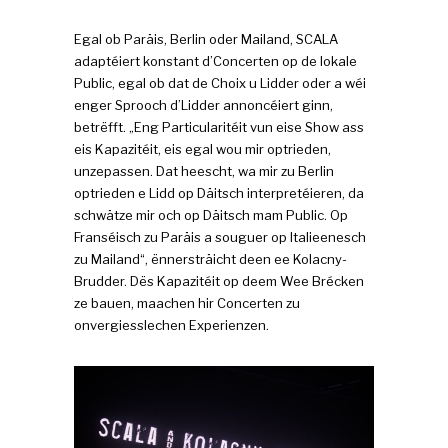
Egal ob Paräis, Berlin oder Mailand, SCALA
adaptéiert konstant d’Concerten op de lokale
Public, egal ob dat de Choix u Lidder oder a wéi
enger Sprooch d’Lidder annoncéiert ginn,
betrëfft. „Eng Particularitéit vun eise Show ass
eis Kapazitéit, eis egal wou mir optrieden,
unzepassen. Dat heescht, wa mir zu Berlin
optrieden e Lidd op Däitsch interpretéieren, da
schwätze mir och op Däitsch mam Public. Op
Franséisch zu Paräis a souguer op Italieenesch
zu Mailand“, ënnersträicht deen ee Kolacny-
Brudder. Dës Kapazitéit op deem Wee Brécken
ze bauen, maachen hir Concerten zu
onvergiesslechen Experienzen.