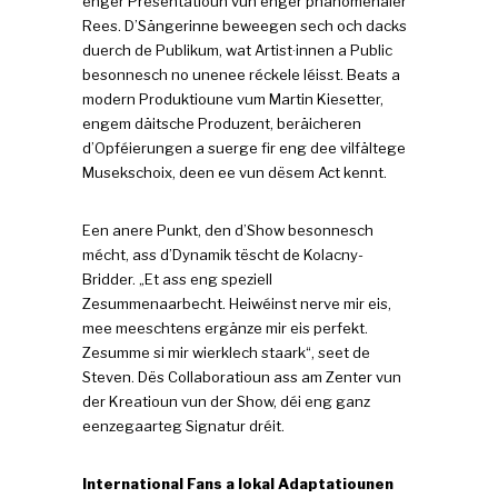
enger Presentatioun vun enger phänomenaler
Rees. D’Sängerinne beweegen sech och dacks
duerch de Publikum, wat Artist·innen a Public
besonnesch no unenee réckele léisst. Beats a
modern Produktioune vum Martin Kiesetter,
engem däitsche Produzent, beräicheren
d’Opféierungen a suerge fir eng dee vilfältege
Musekschoix, deen ee vun dësem Act kennt.
Een anere Punkt, den d’Show besonnesch
mécht, ass d’Dynamik tëscht de Kolacny-
Bridder. „Et ass eng speziell
Zesummenaarbecht. Heiwéinst nerve mir eis,
mee meeschtens ergänze mir eis perfekt.
Zesumme si mir wierklech staark“, seet de
Steven. Dës Collaboratioun ass am Zenter vun
der Kreatioun vun der Show, déi eng ganz
eenzegaarteg Signatur dréit.
International Fans a lokal Adaptatiounen