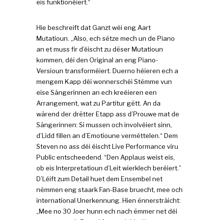
eis funktionéiert.“
Hie beschreift dat Ganzt wéi eng Aart
Mutatioun. „Also, ech sëtze mech un de Piano
an et muss fir d’éischt zu dëser Mutatioun
kommen, déi den Original an eng Piano-
Versioun transforméiert. Duerno héieren ech a
mengem Kapp déi wonnerschéi Stëmme vun
eise Sängerinnen an ech kreéieren een
Arrangement, wat zu Partitur gëtt. An da
wärend der drëtter Etapp ass d’Prouwe mat de
Sängerinnen: Si mussen och involvéiert sinn,
d’Lidd fillen an d’Emotioune vermëttelen.“ Dem
Steven no ass déi éischt Live Performance viru
Public entscheedend. “Den Applaus weist eis,
ob eis Interpretatioun d’Leit wierklech beréiert.”
D’Léift zum Detail huet dem Ensembel net
nëmmen eng staark Fan-Base bruecht, mee och
international Unerkennung. Hien ënnersträicht:
„Mee no 30 Joer hunn ech nach ëmmer net déi