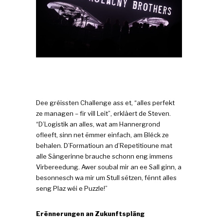
Dee gréissten Challenge ass et, “alles perfekt
ze managen – fir vill Leit”, erkläert de Steven.
“D’Logistik an alles, wat am Hannergrond
ofleeft, sinn net ëmmer einfach, am Bléck ze
behalen. D’Formatioun an d’Repetitioune mat
alle Sängerinne brauche schonn eng immens
Virbereedung. Awer soubal mir an ee Sall ginn, a
besonnesch wa mir um Stull sëtzen, fënnt alles
seng Plaz wéi e Puzzle!”
Erënnerungen an Zukunftspläng