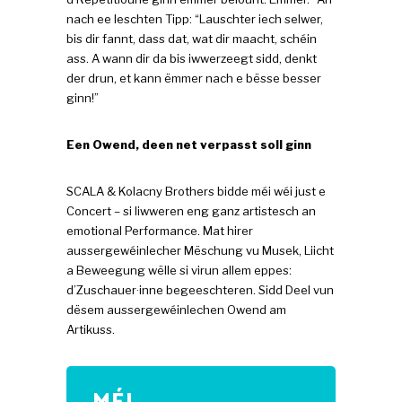
nach ee leschten Tipp: “Lauschter iech selwer,
bis dir fannt, dass dat, wat dir maacht, schéin
ass. A wann dir da bis iwwerzeegt sidd, denkt
der drun, et kann ëmmer nach e bësse besser
ginn!”
Een Owend, deen net verpasst soll ginn
SCALA & Kolacny Brothers bidde méi wéi just e
Concert – si liwweren eng ganz artistesch an
emotional Performance. Mat hirer
aussergewéinlecher Mëschung vu Musek, Liicht
a Beweegung wëlle si virun allem eppes:
d’Zuschauer·inne begeeschteren. Sidd Deel vun
dësem aussergewéinlechen Owend am
Artikuss.