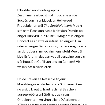
D’Bridder sinn houfreg op hir
Zesummenaarbecht mat Indochine an de
Succès vun hirer Musek an Hollywood-
Produktionen wéi
The Social Network
. Mee hir
gréisste Passioun ass a bleift den Optrëtt op
enger Bün viru Publikum: “D’Magie vun engem
Concert ass net ze ersetzen. An engem Film
oder an enger Serie ze sinn, dat ass eng Saach,
an dorobber si mir och immens stolz! Mee déi
Live-Erfarung, dat ass wat all eenzelne vun eis
gär huet. Dat Gefill vun engem Concert! Mir
wëllen dat ni verléieren.”
Ob de Steven ee Rotschlo fir jonk
Musekbegeeschterter huet? “Gitt ären Dreem
no a sidd kreativ. Traut iech nei Saachen
auszeprobéieren! Gëft net op virum
Onbekannten. An virun allem: D’Aarbecht an
d’Repetitioune ginn ëmmer belount. Ëmmer.” An