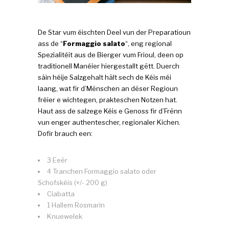
De Star vum éischten Deel vun der Preparatioun
ass de “
Formaggio salato
“, eng regional
Spezialitéit aus de Bierger vum Frioul, deen op
traditionell Manéier hiergestallt gëtt. Duerch
säin héije Salzgehalt hält sech de Kéis méi
laang, wat fir d’Mënschen an dëser Regioun
fréier e wichtegen, prakteschen Notzen hat.
Haut ass de salzege Kéis e Genoss fir d’Frënn
vun enger authentescher, regionaler Kichen.
Dofir brauch een:
3 Eeër
4 Tranchen Formaggio salato oder
Schofskéis (+/- 200 g)
Ciabatta
1 Hallem Rosmarin
Knuewelek