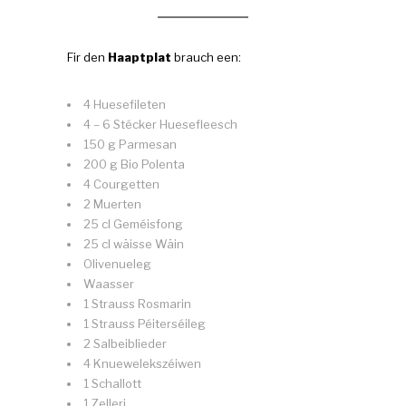
Fir den
Haaptplat
brauch een:
4 Huesefileten
4 – 6 Stécker Huesefleesch
150 g Parmesan
200 g Bio Polenta
4 Courgetten
2 Muerten
25 cl Geméisfong
25 cl wäisse Wäin
Olivenueleg
Waasser
1 Strauss Rosmarin
1 Strauss Péiterséileg
2 Salbeiblieder
4 Knuewelekszéiwen
1 Schallott
1 Zelleri