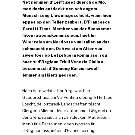
Net nëmmen d’Léift geet duerch de Mo,
mee dacks entdeckt een och engem
Mënsch seng Liewensgeschicht, wann hien
eppes op den Teller zaubert. D’Francesca
Zarotti-Tinor, Member vun der Suessemer
Integratiounskommissioun, huet hir
Wuerzelen am Nordoste vun Italien an dat
schmaacht een. Och wa si am Alter vun
zwee Joer op Lëtzebuerg komm ass, sou
huet si d’Regioun Friuli Venezia Giulia a
besonnesch d’Gemeng Barcis nawell
ëmmer am Häerz gedroen.
Nach haut weist si houfreg, wou hiert
Gebuertshaus am Val Pentina stoung. Et kritt ee
Loscht, déi pittoresk Landschaften tëscht
Bierger a Mier an dëser autonomer Géigend un
der Grenz zu Éisträich z’entdecken. Mat engem
Menü fir 4 Persounen, deen typesch fir
d’Regioun ass, mécht d’Francesca eng