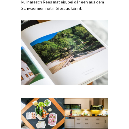
kulinaresch Rees mat eis, bei där een aus dem
Schwäermen net méi eraus kënnt.