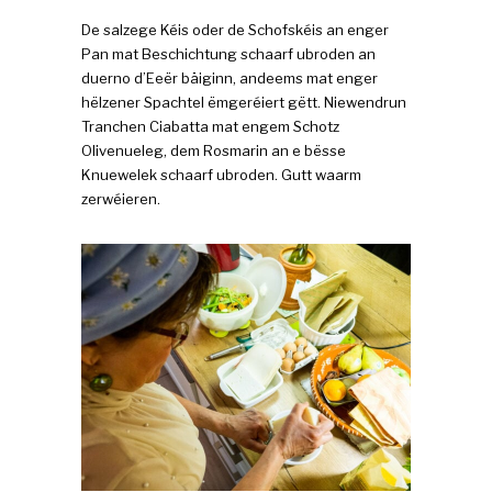
De salzege Kéis oder de Schofskéis an enger
Pan mat Beschichtung schaarf ubroden an
duerno d’Eeër bäiginn, andeems mat enger
hëlzener Spachtel ëmgeréiert gëtt. Niewendrun
Tranchen Ciabatta mat engem Schotz
Olivenueleg, dem Rosmarin an e bësse
Knuewelek schaarf ubroden. Gutt waarm
zerwéieren.