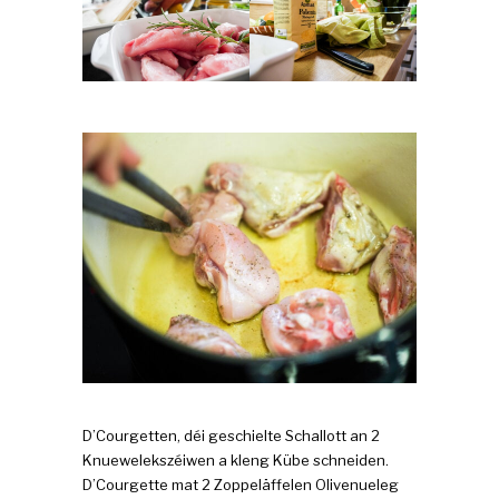
D’Courgetten, déi geschielte Schallott an 2
Knuewelekszéiwen a kleng Kübe schneiden.
D’Courgette mat 2 Zoppeläffelen Olivenueleg