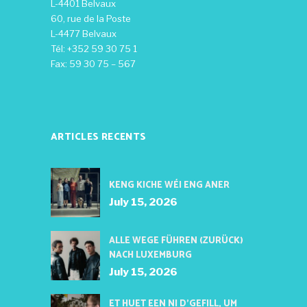
L-4401 Belvaux
60, rue de la Poste
L-4477 Belvaux
Tél: +352 59 30 75 1
Fax: 59 30 75 – 567
ARTICLES RECENTS
KENG KICHE WÉI ENG ANER
July 15, 2026
ALLE WEGE FÜHREN (ZURÜCK)
NACH LUXEMBURG
July 15, 2026
ET HUET EEN NI D’GEFILL, UM