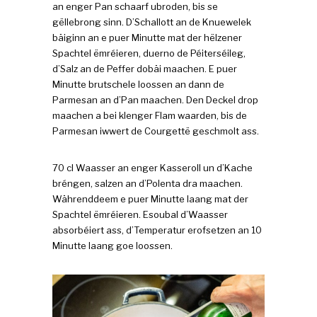
an enger Pan schaarf ubroden, bis se
gëllebrong sinn. D’Schallott an de Knuewelek
bäiginn an e puer Minutte mat der hëlzener
Spachtel ëmréieren, duerno de Péiterséileg,
d’Salz an de Peffer dobäi maachen. E puer
Minutte brutschele loossen an dann de
Parmesan an d’Pan maachen. Den Deckel drop
maachen a bei klenger Flam waarden, bis de
Parmesan iwwert de Courgettë geschmolt ass.
70 cl Waasser an enger Kasseroll un d’Kache
bréngen, salzen an d’Polenta dra maachen.
Währenddeem e puer Minutte laang mat der
Spachtel ëmréieren. Esoubal d’Waasser
absorbéiert ass, d’Temperatur erofsetzen an 10
Minutte laang goe loossen.