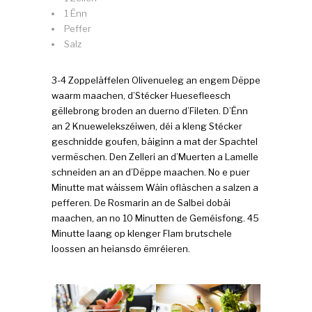
1 Ënn
Peffer
Salz
3-4 Zoppeläffelen Olivenueleg an engem Dëppe
waarm maachen, d’Stécker Huesefleesch
gëllebrong broden an duerno d’Fileten. D’Ënn
an 2 Knuewelekszéiwen, déi a kleng Stécker
geschnidde goufen, bäiginn a mat der Spachtel
vermëschen. Den Zelleri an d’Muerten a Lamelle
schneiden an an d’Dëppe maachen. No e puer
Minutte mat wäissem Wäin ofläschen a salzen a
pefferen. De Rosmarin an de Salbei dobäi
maachen, an no 10 Minutten de Geméisfong. 45
Minutte laang op klenger Flam brutschele
loossen an heiansdo ëmréieren.