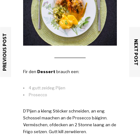
PREVIOUS POST
NEXT POST
Fir den
Dessert
brauch een:
4 gutt zeideg Pijen
Prosecco
D’Pijen a kleng Stécker schneiden, an eng
Schossel maachen an de Prosecco bäiginn.
Vermëschen, ofdecken an 2 Stonne laang an de
Frigo setzen. Gutt kill zerwéieren.