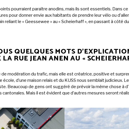
points pourraient paraître anodins, mais ils sont essentiels. Dans 
es pour donner envie aux habitants de prendre leur vélo ou d’aller
emin reliant le « Geessewee » au « Scheierhaff », en passant à côté du
OUS QUELQUES MOTS D’EXPLICATION
 LA RUE JEAN ANEN AU « SCHEIERHAF
e de modération du trafic, mais elle est créatrice, positive et surpr
ne école, d’une maison relais et du KUSS nous semblait judicieux. Le
juste. Beaucoup de gens ont suggéré de prévoir la même chose à d
tes cantonales. Mais il est évident que d’autres mesures seront réali