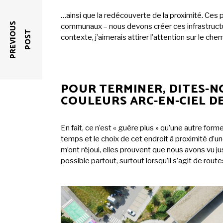
…ainsi que la redécouverte de la proximité. Ces 
P
R
E
V
I
O
U
S
P
O
S
communaux – nous devons créer ces infrastructur
T
contexte, j’aimerais attirer l’attention sur le ch
POUR TERMINER, DITES-N
COULEURS ARC-EN-CIEL DE
En fait, ce n’est « guère plus » qu’une autre form
temps et le choix de cet endroit à proximité d’u
m’ont réjoui, elles prouvent que nous avons vu 
possible partout, surtout lorsqu’il s’agit de rou