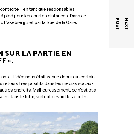
ce contexte – en tant que responsables
 à pied pour les courtes distances. Dans ce
T
N
E
X
T
P
O
S
 « Pakebierg » et par la Rue de la Gare.
 SUR LA PARTIE EN
F ».
enante. L’idée nous était venue depuis un certain
s retours très positifs dans les médias sociaux
’autres endroits. Malheureusement, ce n’est pas
sées dans le futur, surtout devant les écoles.