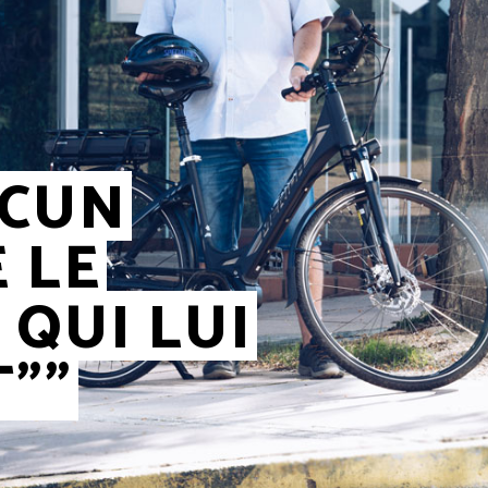
ACUN
 LE
 QUI LUI
””