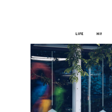
LIFE
HI!